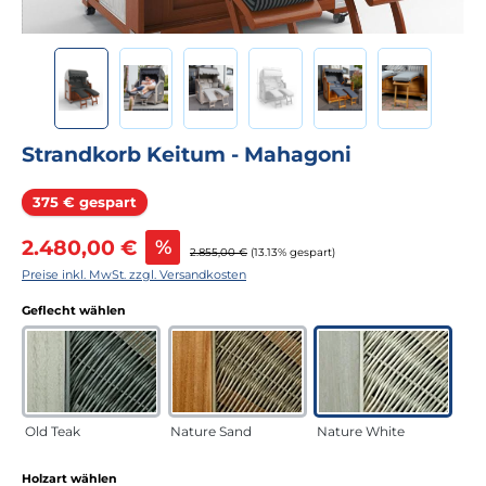
Strandkorb Keitum - Mahagoni
Rabatt
375 € gespart
Verkaufspreis:
2.480,00 €
%
Regulärer Preis:
2.855,00 €
(13.13% gespart)
Preise inkl. MwSt. zzgl. Versandkosten
auswählen
Geflecht wählen
Old Teak
Nature Sand
Nature White
auswählen
Holzart wählen