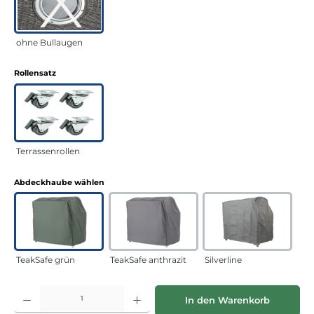
ohne Bullaugen
auswählen
Rollensatz
Terrassenrollen
auswählen
Abdeckhaube wählen
TeakSafe grün
TeakSafe anthrazit
Silverline
Produkt Anzahl: Gib den gewünschten Wert ein oder benutze die Schaltflächen
In den Warenkorb