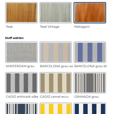
Teak
Teak Vintage
Mahagoni
auswählen
Stoff wählen
AMSTERDAM grau
BARCELONA grau-sand
BARCELONA grau-blau
CADÍZ anthrazit-silber
CADÍZ camel-ecru
GRANADA grau