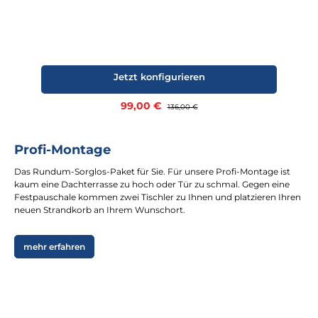
Jetzt konfigurieren
Verkaufspreis:
99,00 €
Regulärer Preis:
136,00 €
Profi-Montage
Das Rundum-Sorglos-Paket für Sie. Für unsere Profi-Montage ist
kaum eine Dachterrasse zu hoch oder Tür zu schmal. Gegen eine
Festpauschale kommen zwei Tischler zu Ihnen und platzieren Ihren
neuen Strandkorb an Ihrem Wunschort.
mehr erfahren