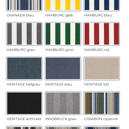
GRANADA blau
HAMBURG gelb
HAMBURG blau
HAMBURG grau
HAMBURG grün
HAMBURG rot
HERITAGE hellgrau
HERITAGE blau
HERITAGE kitt
HERITAGE anthrazit
INNSBRUCK grau
LISSABON cayenne