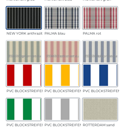
NEW YORK anthrazit
PALMA blau
PALMA rot
PORTO grün-creme
(Diese Option ist zurzeit nicht verfügbar.)
PORTO rot-creme
(Diese Option ist zurzeit nicht verfügbar.)
PORTO blau-creme
(Diese Option ist zurzeit 
PVC BLOCKSTREIFEN rot
PVC BLOCKSTREIFEN gelb
PVC BLOCKSTREIFEN bla
PVC BLOCKSTREIFEN grün
PVC BLOCKSTREIFEN grau
ROTTERDAM sand