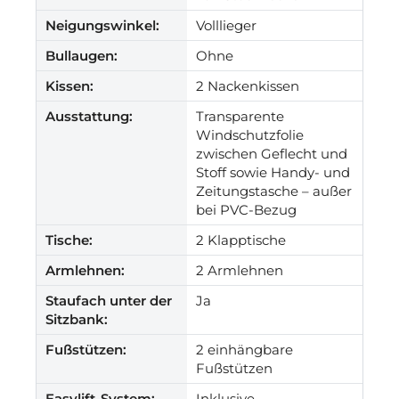
Neigungswinkel:
Volllieger
Bullaugen:
Ohne
Kissen:
2 Nackenkissen
Ausstattung:
Transparente
Windschutzfolie
zwischen Geflecht und
Stoff sowie Handy- und
Zeitungstasche – außer
bei PVC-Bezug
Tische:
2 Klapptische
Armlehnen:
2 Armlehnen
Staufach unter der
Ja
Sitzbank:
Fußstützen:
2 einhängbare
Fußstützen
Easylift-System:
Inklusive