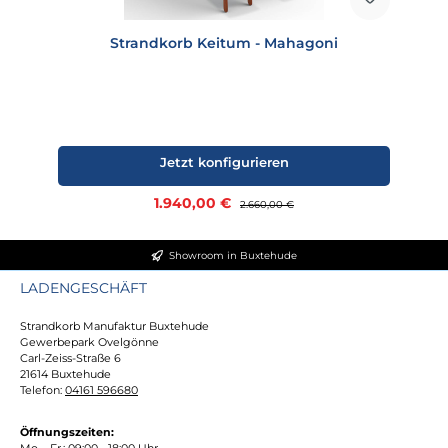
Strandkorb Keitum - Mahagoni
Jetzt konfigurieren
Verkaufspreis:
1.940,00 €
Regulärer Preis:
2.660,00 €
Showroom in Buxtehude
LADENGESCHÄFT
Strandkorb Manufaktur Buxtehude
Gewerbepark Ovelgönne
Carl-Zeiss-Straße 6
21614 Buxtehude
Telefon:
04161 596680
Öffnungszeiten:
Mo. - Fr.: 09:00 - 18:00 Uhr