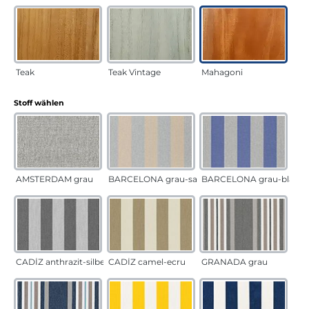
Teak
Teak Vintage
Mahagoni
auswählen
Stoff wählen
AMSTERDAM grau
BARCELONA grau-sand
BARCELONA grau-blau
CADÍZ anthrazit-silber
CADÍZ camel-ecru
GRANADA grau