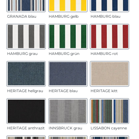
GRANADA blau
HAMBURG gelb
HAMBURG blau
HAMBURG grau
HAMBURG grün
HAMBURG rot
HERITAGE hellgrau
HERITAGE blau
HERITAGE kitt
HERITAGE anthrazit
INNSBRUCK grau
LISSABON cayenne