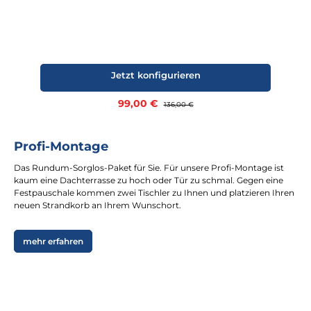
Jetzt konfigurieren
Verkaufspreis:
99,00 €
Regulärer Preis:
136,00 €
Profi-Montage
Das Rundum-Sorglos-Paket für Sie. Für unsere Profi-Montage ist
kaum eine Dachterrasse zu hoch oder Tür zu schmal. Gegen eine
Festpauschale kommen zwei Tischler zu Ihnen und platzieren Ihren
neuen Strandkorb an Ihrem Wunschort.
mehr erfahren