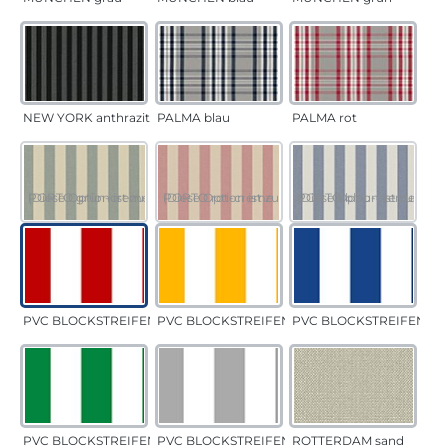
NEW YORK anthrazit
PALMA blau
PALMA rot
PORTO grün-creme
(Diese Option ist zurzeit nicht verfügbar.)
PORTO rot-creme
(Diese Option ist zurzeit nicht verfügbar.)
PORTO blau-creme
(Diese Option ist zurzeit 
PVC BLOCKSTREIFEN rot
PVC BLOCKSTREIFEN gelb
PVC BLOCKSTREIFEN bla
PVC BLOCKSTREIFEN grün
PVC BLOCKSTREIFEN grau
ROTTERDAM sand