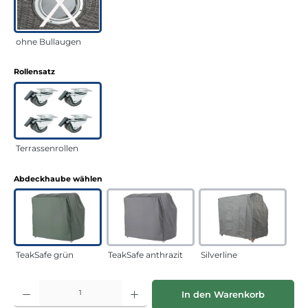
ohne Bullaugen
auswählen
Rollensatz
Terrassenrollen
auswählen
Abdeckhaube wählen
TeakSafe grün
TeakSafe anthrazit
Silverline
Produkt Anzahl: Gib den gewünschten Wert ein oder benutze die Schaltflächen
In den Warenkorb