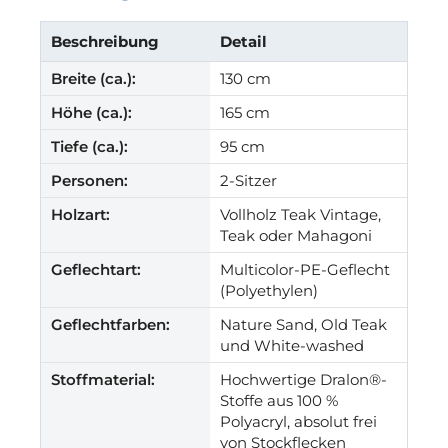
Beschreibung
Detail
Breite (ca.):
130 cm
Höhe (ca.):
165 cm
Tiefe (ca.):
95 cm
Personen:
2-Sitzer
Holzart:
Vollholz Teak Vintage,
Teak oder Mahagoni
Geflechtart:
Multicolor-PE-Geflecht
(Polyethylen)
Geflechtfarben:
Nature Sand, Old Teak
und White-washed
Stoffmaterial:
Hochwertige Dralon®-
Stoffe aus 100 %
Polyacryl, absolut frei
von Stockflecken