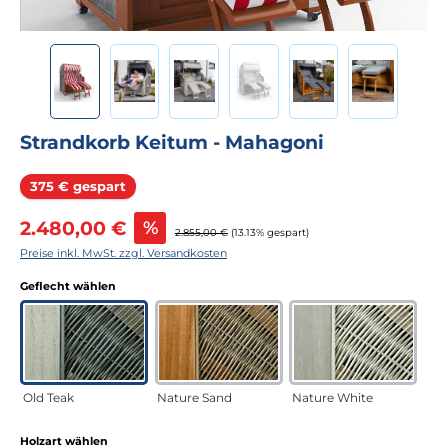
Strandkorb Keitum - Mahagoni
Rabatt
375 € gespart
Verkaufspreis:
2.480,00 €
%
Regulärer Preis:
2.855,00 €
(13.13% gespart)
Preise inkl. MwSt. zzgl. Versandkosten
auswählen
Geflecht wählen
Old Teak
Nature Sand
Nature White
auswählen
Holzart wählen