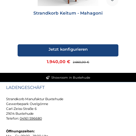
Strandkorb Keitum - Mahagoni
Jetzt konfigurieren
Verkaufspreis:
1.940,00 €
Regulärer Preis:
2.660,00 €
Showroom in Buxtehude
LADENGESCHÄFT
Strandkorb Manufaktur Buxtehude
Gewerbepark Ovelgönne
Carl-Zeiss-Straße 6
21614 Buxtehude
Telefon:
04161 596680
Öffnungszeiten:
Mo. - Fr.: 09:00 - 18:00 Uhr