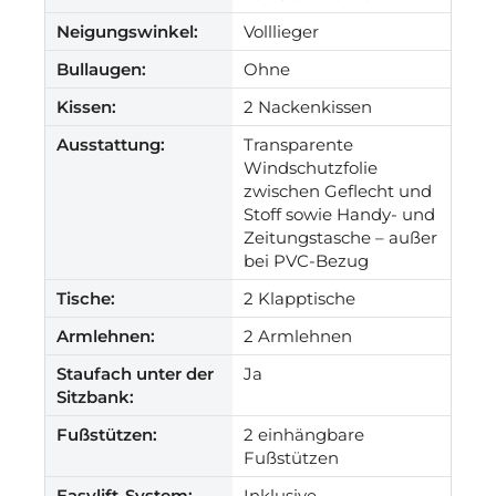
Neigungswinkel:
Volllieger
Bullaugen:
Ohne
Kissen:
2 Nackenkissen
Ausstattung:
Transparente
Windschutzfolie
zwischen Geflecht und
Stoff sowie Handy- und
Zeitungstasche – außer
bei PVC-Bezug
Tische:
2 Klapptische
Armlehnen:
2 Armlehnen
Staufach unter der
Ja
Sitzbank:
Fußstützen:
2 einhängbare
Fußstützen
Easylift-System:
Inklusive