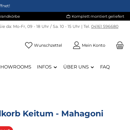
fnet!
Strandkörbe
Komplett montiert geliefert
Sie da:
Mo-Fr, 09 - 18 Uhr / Sa. 10 - 15 Uhr | Tel.
04161 596680
Du hast 0 Produkte auf dem Merk
Wunschzettel
Mein Konto
SHOWROOMS
INFOS
ÜBER UNS
FAQ
dkorb Keitum - Mahagoni