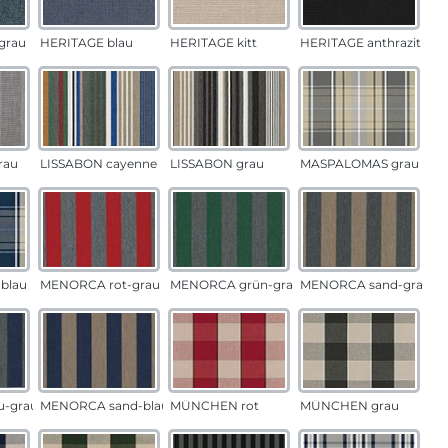
grau
HERITAGE blau
HERITAGE kitt
HERITAGE anthrazit
rau
LISSABON cayenne
LISSABON grau
MASPALOMAS grau
blau
MENORCA rot-grau
MENORCA grün-grau
MENORCA sand-grau
u-grau
MENORCA sand-blau
MÜNCHEN rot
MÜNCHEN grau