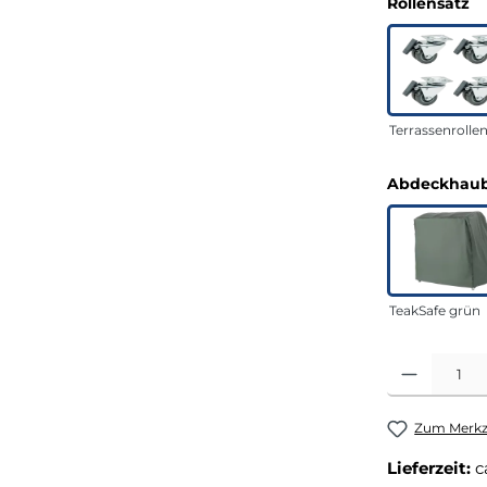
a
Rollensatz
Terrassenrolle
Abdeckhaub
TeakSafe grün
Produkt Anza
Zum Merkze
Lieferzeit:
c