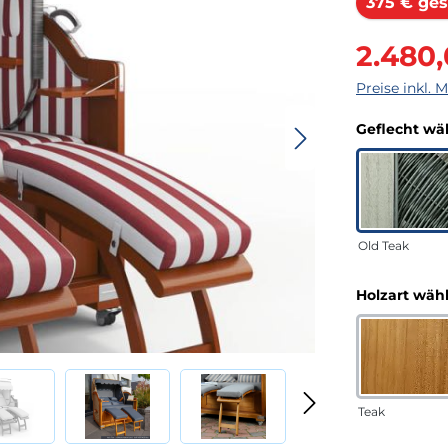
375 € ges
Verkaufsprei
2.480
Preise inkl. 
Geflecht wä
Old Teak
Holzart wäh
Teak