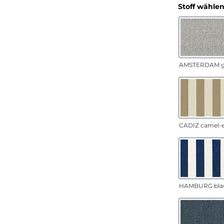
Stoff wähle
AMSTERDAM g
CADÍZ camel-
HAMBURG bla