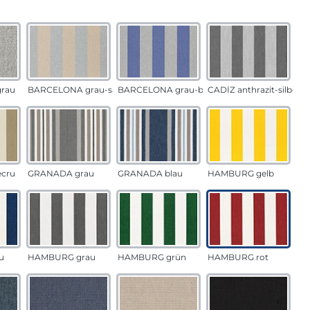
auswählen
n
rau
BARCELONA grau-sand
BARCELONA grau-blau
CADÍZ anthrazit-silber
ecru
GRANADA grau
GRANADA blau
HAMBURG gelb
u
HAMBURG grau
HAMBURG grün
HAMBURG rot