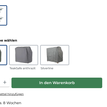
uswählen
n
auswählen
e wählen
TeakSafe anthrazit
Silverline
hl: Gib den gewünschten Wert ein oder benutze die Schaltfläche
In den Warenkorb
ttel hinzufügen
a. 8 Wochen