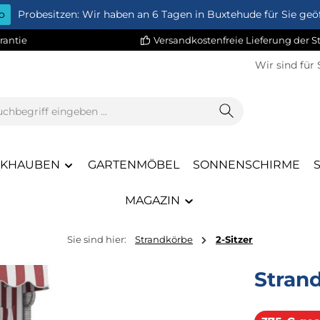
o
Probesitzen: Wir haben an 6 Tagen in Buxtehude für Sie geöf
rantie
Versandkostenfreie Lieferung der 
Wir sind für 
CKHAUBEN
GARTENMÖBEL
SONNENSCHIRME
MAGAZIN
Sie sind hier:
Strandkörbe
2-Sitzer
Stran