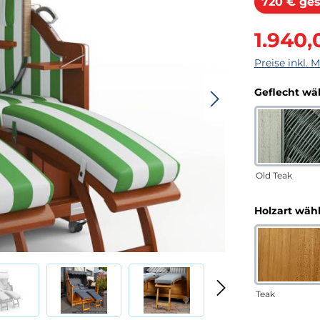
720 € ges
Verkaufsprei
1.940,
Preise inkl. 
Geflecht wä
Old Teak
Holzart wäh
Teak