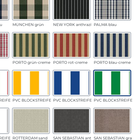
u
MÜNCHEN grün
NEW YORK anthrazit
PALMA blau
PORTO grün-creme
PORTO rot-creme
PORTO blau-creme
EIFEN rot
PVC BLOCKSTREIFEN gelb
PVC BLOCKSTREIFEN blau
PVC BLOCKSTREIFEN g
EIFEN grau
ROTTERDAM sand
SAN SEBASTIAN anthrazit
SAN SEBASTIAN grau-s