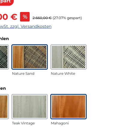
Rabatt
part
s:
00 €
%
Regulärer Preis:
2.660,00 €
(27.07% gespart)
MwSt. zzgl. Versandkosten
auswählen
hlen
Nature Sand
Nature White
auswählen
len
Teak Vintage
Mahagoni