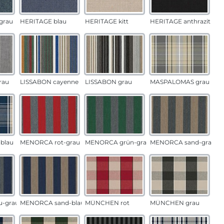
grau
HERITAGE blau
HERITAGE kitt
HERITAGE anthrazit
rau
LISSABON cayenne
LISSABON grau
MASPALOMAS grau
blau
MENORCA rot-grau
MENORCA grün-grau
MENORCA sand-grau
u-grau
MENORCA sand-blau
MÜNCHEN rot
MÜNCHEN grau