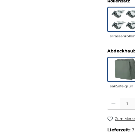
a
Rollensatz
Terrassenrolle
Abdeckhaub
TeakSafe grün
Produkt Anza
Zum Merkze
Lieferzeit:
7