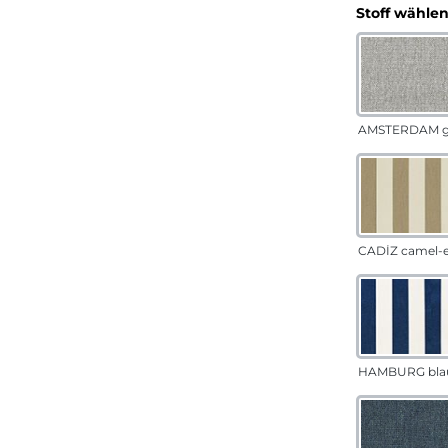
Stoff wähle
AMSTERDAM g
CADÍZ camel-
HAMBURG bla