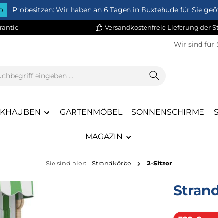
o
Probesitzen: Wir haben an 6 Tagen in Buxtehude für Sie geöf
rantie
Versandkostenfreie Lieferung der 
Wir sind für 
CKHAUBEN
GARTENMÖBEL
SONNENSCHIRME
MAGAZIN
Sie sind hier:
Strandkörbe
2-Sitzer
Stran