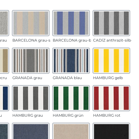
auswählen
n
rau
BARCELONA grau-sand
BARCELONA grau-blau
CADÍZ anthrazit-silber
ecru
GRANADA grau
GRANADA blau
HAMBURG gelb
u
HAMBURG grau
HAMBURG grün
HAMBURG rot