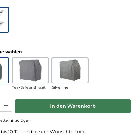
uswählen
n
auswählen
e wählen
TeakSafe anthrazit
Silverline
hl: Gib den gewünschten Wert ein oder benutze die Schaltfläche
In den Warenkorb
ttel hinzufügen
 bis 10 Tage oder zum Wunschtermin