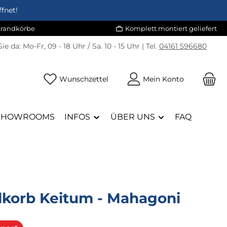
fnet!
Strandkörbe
Komplett montiert geliefert
Sie da:
Mo-Fr, 09 - 18 Uhr / Sa. 10 - 15 Uhr | Tel.
04161 596680
Du hast 0 Produkte auf dem Merk
Wunschzettel
Mein Konto
SHOWROOMS
INFOS
ÜBER UNS
FAQ
dkorb Keitum - Mahagoni