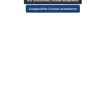
RECHTLICHES
Nur funktionale Cookies akzeptieren
Impressum
Ausgewählte Cookies akzeptieren
AGB
Datenschutz
Widerruf
Cookie-Einstellungen
ZAHLUNGSARTEN
VERSANDARTEN
SICHER EINKAUFEN
ÜBER UNS
NEWSLETTER
Alle Preise inkl. gesetzl. Mehrwertsteuer zzgl.
Versandkosten
und ggf.
Nachnahmegebühren, wenn nicht anders angegeben.
© 2026 Die Strandkorbprofis GmbH - Alle Rechte vorbehalten. Theme by
ThemeWare®