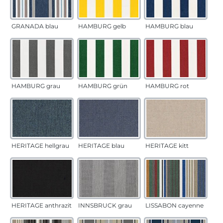
GRANADA blau
HAMBURG gelb
HAMBURG blau
HAMBURG grau
HAMBURG grün
HAMBURG rot
HERITAGE hellgrau
HERITAGE blau
HERITAGE kitt
HERITAGE anthrazit
INNSBRUCK grau
LISSABON cayenne