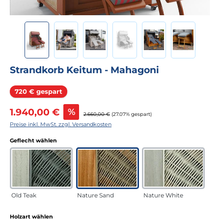
Strandkorb Keitum - Mahagoni
Rabatt
720 € gespart
Verkaufspreis:
1.940,00 €
%
Regulärer Preis:
2.660,00 €
(27.07% gespart)
Preise inkl. MwSt. zzgl. Versandkosten
auswählen
Geflecht wählen
Old Teak
Nature Sand
Nature White
auswählen
Holzart wählen