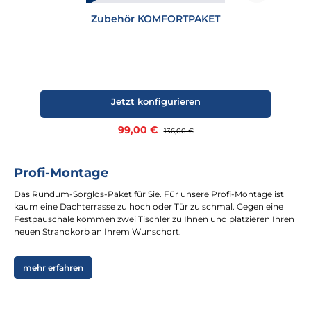
Zubehör KOMFORTPAKET
Jetzt konfigurieren
Verkaufspreis:
99,00 €
Regulärer Preis:
136,00 €
Profi-Montage
Das Rundum-Sorglos-Paket für Sie. Für unsere Profi-Montage ist
kaum eine Dachterrasse zu hoch oder Tür zu schmal. Gegen eine
Festpauschale kommen zwei Tischler zu Ihnen und platzieren Ihren
neuen Strandkorb an Ihrem Wunschort.
mehr erfahren