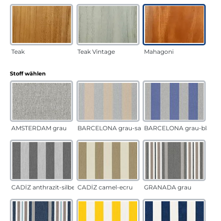
Teak
Teak Vintage
Mahagoni
auswählen
Stoff wählen
AMSTERDAM grau
BARCELONA grau-sand
BARCELONA grau-blau
CADÍZ anthrazit-silber
CADÍZ camel-ecru
GRANADA grau