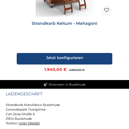
Strandkorb Keitum - Mahagoni
Jetzt konfigurieren
Verkaufspreis:
1.940,00 €
Regulärer Preis:
2.660,00 €
Showroom in Buxtehude
LADENGESCHÄFT
Strandkorb Manufaktur Buxtehude
Gewerbepark Ovelgönne
Carl-Zeiss-Straße 6
21614 Buxtehude
Telefon:
04161 596680