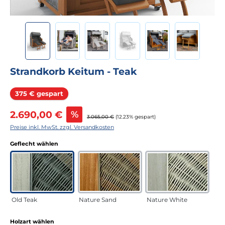
Strandkorb Keitum - Teak
Rabatt
375 € gespart
Verkaufspreis:
2.690,00 €
%
Regulärer Preis:
3.065,00 €
(12.23% gespart)
Preise inkl. MwSt. zzgl. Versandkosten
auswählen
Geflecht wählen
Old Teak
Nature Sand
Nature White
auswählen
Holzart wählen