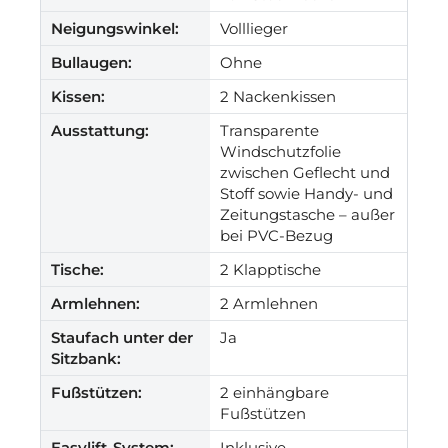
Neigungswinkel:
Volllieger
Bullaugen:
Ohne
Kissen:
2 Nackenkissen
Ausstattung:
Transparente
Windschutzfolie
zwischen Geflecht und
Stoff sowie Handy- und
Zeitungstasche – außer
bei PVC-Bezug
Tische:
2 Klapptische
Armlehnen:
2 Armlehnen
Staufach unter der
Ja
Sitzbank:
Fußstützen:
2 einhängbare
Fußstützen
Easylift-System:
Inklusive