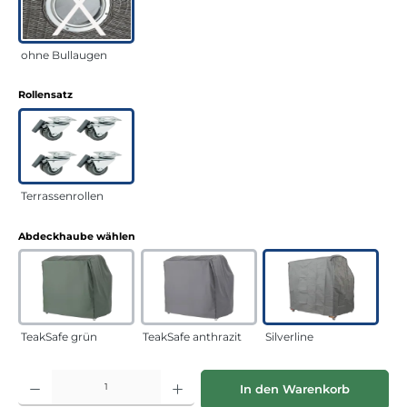
ohne Bullaugen
auswählen
Rollensatz
Terrassenrollen
auswählen
Abdeckhaube wählen
TeakSafe grün
TeakSafe anthrazit
Silverline
Produkt Anzahl: Gib den gewünschten Wert ein oder benutze die Schaltflächen
In den Warenkorb