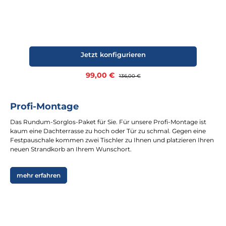
Jetzt konfigurieren
Verkaufspreis:
99,00 €
Regulärer Preis:
136,00 €
Profi-Montage
Das Rundum-Sorglos-Paket für Sie. Für unsere Profi-Montage ist
kaum eine Dachterrasse zu hoch oder Tür zu schmal. Gegen eine
Festpauschale kommen zwei Tischler zu Ihnen und platzieren Ihren
neuen Strandkorb an Ihrem Wunschort.
mehr erfahren