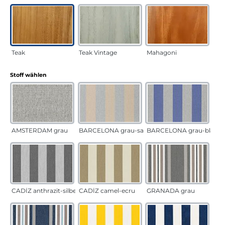
Teak
Teak Vintage
Mahagoni
auswählen
Stoff wählen
AMSTERDAM grau
BARCELONA grau-sand
BARCELONA grau-blau
CADÍZ anthrazit-silber
CADÍZ camel-ecru
GRANADA grau