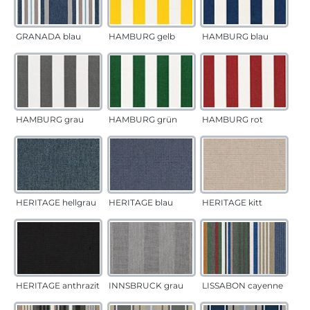
GRANADA blau
HAMBURG gelb
HAMBURG blau
HAMBURG grau
HAMBURG grün
HAMBURG rot
HERITAGE hellgrau
HERITAGE blau
HERITAGE kitt
HERITAGE anthrazit
INNSBRUCK grau
LISSABON cayenne