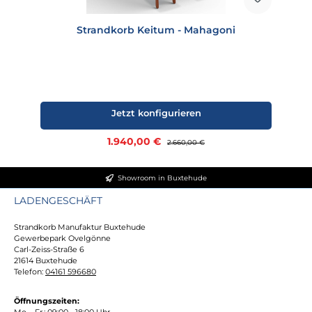
Strandkorb Keitum - Mahagoni
Jetzt konfigurieren
Verkaufspreis:
1.940,00 €
Regulärer Preis:
2.660,00 €
Showroom in Buxtehude
LADENGESCHÄFT
Strandkorb Manufaktur Buxtehude
Gewerbepark Ovelgönne
Carl-Zeiss-Straße 6
21614 Buxtehude
Telefon:
04161 596680
Öffnungszeiten:
Mo. - Fr.: 09:00 - 18:00 Uhr