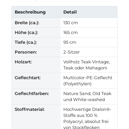
Beschreibung
Detail
Breite (ca.):
130 cm
Höhe (ca.):
165 cm
Tiefe (ca.):
95 cm
Personen:
2-Sitzer
Holzart:
Vollholz Teak Vintage,
Teak oder Mahagoni
Geflechtart:
Multicolor-PE-Geflecht
(Polyethylen)
Geflechtfarben:
Nature Sand, Old Teak
und White-washed
Stoffmaterial:
Hochwertige Dralon®-
Stoffe aus 100 %
Polyacryl, absolut frei
von Stockflecken