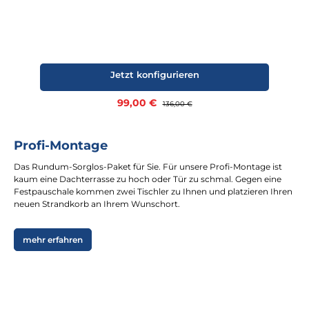
Jetzt konfigurieren
Verkaufspreis:
99,00 €
Regulärer Preis:
136,00 €
Profi-Montage
Das Rundum-Sorglos-Paket für Sie. Für unsere Profi-Montage ist
kaum eine Dachterrasse zu hoch oder Tür zu schmal. Gegen eine
Festpauschale kommen zwei Tischler zu Ihnen und platzieren Ihren
neuen Strandkorb an Ihrem Wunschort.
mehr erfahren