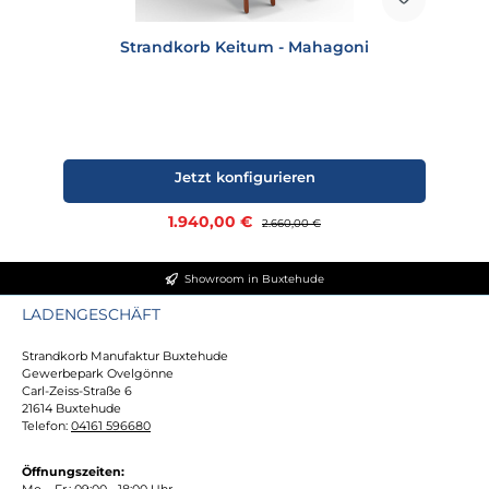
Strandkorb Keitum - Mahagoni
Jetzt konfigurieren
Verkaufspreis:
1.940,00 €
Regulärer Preis:
2.660,00 €
Showroom in Buxtehude
LADENGESCHÄFT
Strandkorb Manufaktur Buxtehude
Gewerbepark Ovelgönne
Carl-Zeiss-Straße 6
21614 Buxtehude
Telefon:
04161 596680
Öffnungszeiten:
Mo. - Fr.: 09:00 - 18:00 Uhr