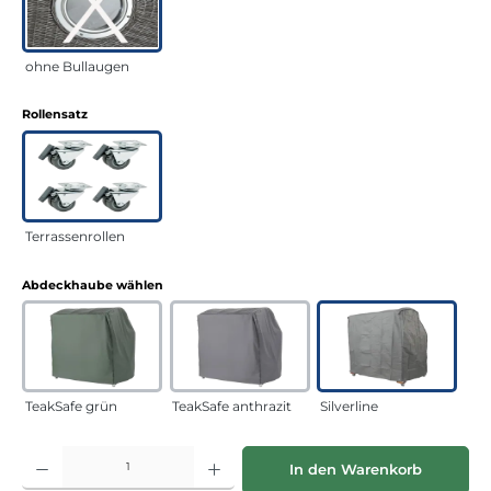
ohne Bullaugen
auswählen
Rollensatz
Terrassenrollen
auswählen
Abdeckhaube wählen
TeakSafe grün
TeakSafe anthrazit
Silverline
Produkt Anzahl: Gib den gewünschten Wert ein oder benutze die Schaltflächen
In den Warenkorb