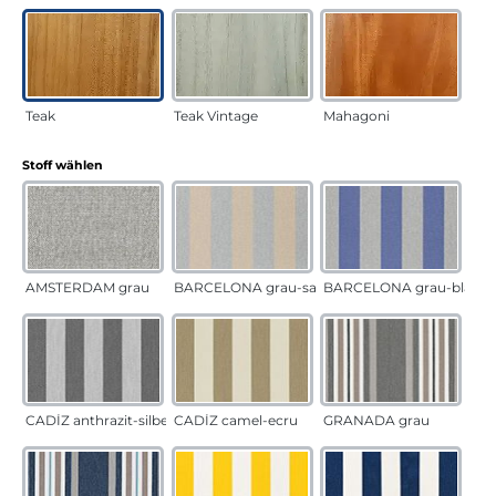
Teak
Teak Vintage
Mahagoni
auswählen
Stoff wählen
AMSTERDAM grau
BARCELONA grau-sand
BARCELONA grau-blau
CADÍZ anthrazit-silber
CADÍZ camel-ecru
GRANADA grau