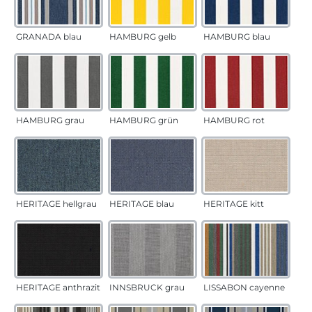
GRANADA blau
HAMBURG gelb
HAMBURG blau
HAMBURG grau
HAMBURG grün
HAMBURG rot
HERITAGE hellgrau
HERITAGE blau
HERITAGE kitt
HERITAGE anthrazit
INNSBRUCK grau
LISSABON cayenne