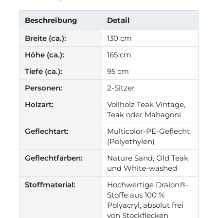
Beschreibung
Detail
Breite (ca.):
130 cm
Höhe (ca.):
165 cm
Tiefe (ca.):
95 cm
Personen:
2-Sitzer
Holzart:
Vollholz Teak Vintage,
Teak oder Mahagoni
Geflechtart:
Multicolor-PE-Geflecht
(Polyethylen)
Geflechtfarben:
Nature Sand, Old Teak
und White-washed
Stoffmaterial:
Hochwertige Dralon®-
Stoffe aus 100 %
Polyacryl, absolut frei
von Stockflecken