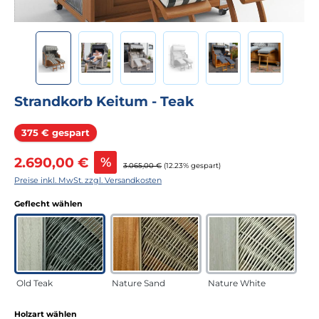
Strandkorb Keitum - Teak
Rabatt
375 € gespart
Verkaufspreis:
2.690,00 €
%
Regulärer Preis:
3.065,00 €
(12.23% gespart)
Preise inkl. MwSt. zzgl. Versandkosten
auswählen
Geflecht wählen
Old Teak
Nature Sand
Nature White
auswählen
Holzart wählen