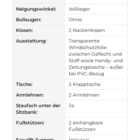
Neigungswinkel:
Volllieger
Bullaugen:
Ohne
Kissen:
2 Nackenkissen
Ausstattung:
Transparente
Windschutzfolie
zwischen Geflecht und
Stoff sowie Handy- und
Zeitungstasche – außer
bei PVC-Bezug
Tische:
2 Klapptische
Armlehnen:
2 Armlehnen
Staufach unter der
Ja
Sitzbank:
Fußstützen:
2 einhängbare
Fußstützen
Easylift-System:
Inklusive