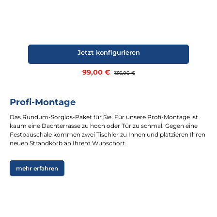
Jetzt konfigurieren
Verkaufspreis:
99,00 €
Regulärer Preis:
136,00 €
Profi-Montage
Das Rundum-Sorglos-Paket für Sie. Für unsere Profi-Montage ist
kaum eine Dachterrasse zu hoch oder Tür zu schmal. Gegen eine
Festpauschale kommen zwei Tischler zu Ihnen und platzieren Ihren
neuen Strandkorb an Ihrem Wunschort.
mehr erfahren