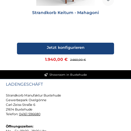
Strandkorb Keitum - Mahagoni
Jetzt konfigurieren
Verkaufspreis:
1.940,00 €
Regulärer Preis:
2.660,00 €
Showroom in Buxtehude
LADENGESCHÄFT
Strandkorb Manufaktur Buxtehude
Gewerbepark Ovelgönne
Carl-Zeiss-Straße 6
21614 Buxtehude
Telefon:
04161 596680
Öffnungszeiten:
Mo. - Fr.: 09:00 - 18:00 Uhr