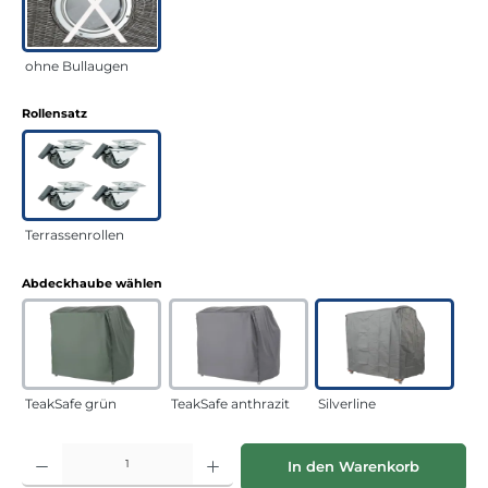
ohne Bullaugen
auswählen
Rollensatz
Terrassenrollen
auswählen
Abdeckhaube wählen
TeakSafe grün
TeakSafe anthrazit
Silverline
Produkt Anzahl: Gib den gewünschten Wert ein oder benutze die Schaltflächen
In den Warenkorb