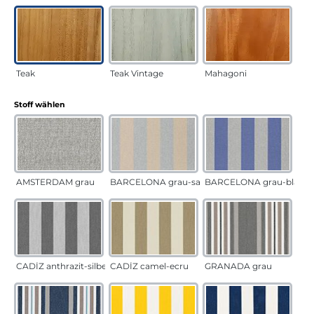
Teak
Teak Vintage
Mahagoni
auswählen
Stoff wählen
AMSTERDAM grau
BARCELONA grau-sand
BARCELONA grau-blau
CADÍZ anthrazit-silber
CADÍZ camel-ecru
GRANADA grau