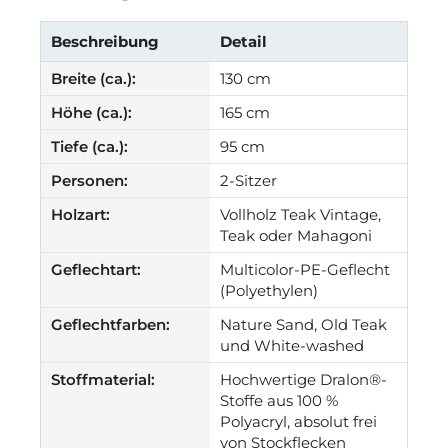
Beschreibung
Detail
Breite (ca.):
130 cm
Höhe (ca.):
165 cm
Tiefe (ca.):
95 cm
Personen:
2-Sitzer
Holzart:
Vollholz Teak Vintage,
Teak oder Mahagoni
Geflechtart:
Multicolor-PE-Geflecht
(Polyethylen)
Geflechtfarben:
Nature Sand, Old Teak
und White-washed
Stoffmaterial:
Hochwertige Dralon®-
Stoffe aus 100 %
Polyacryl, absolut frei
von Stockflecken