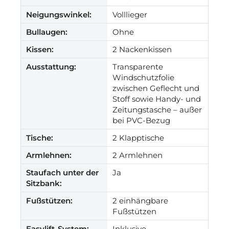
Neigungswinkel:
Volllieger
Bullaugen:
Ohne
Kissen:
2 Nackenkissen
Ausstattung:
Transparente
Windschutzfolie
zwischen Geflecht und
Stoff sowie Handy- und
Zeitungstasche – außer
bei PVC-Bezug
Tische:
2 Klapptische
Armlehnen:
2 Armlehnen
Staufach unter der
Ja
Sitzbank:
Fußstützen:
2 einhängbare
Fußstützen
Easylift-System:
Inklusive