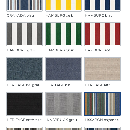
GRANADA blau
HAMBURG gelb
HAMBURG blau
HAMBURG grau
HAMBURG grün
HAMBURG rot
HERITAGE hellgrau
HERITAGE blau
HERITAGE kitt
HERITAGE anthrazit
INNSBRUCK grau
LISSABON cayenne