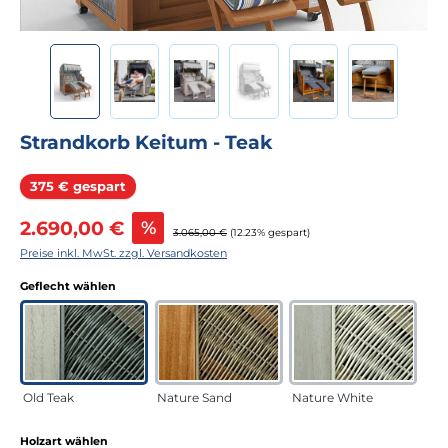
Strandkorb Keitum - Teak
Rabatt
375 € gespart
Verkaufspreis:
2.690,00 €
%
Regulärer Preis:
3.065,00 €
(12.23% gespart)
Preise inkl. MwSt. zzgl. Versandkosten
auswählen
Geflecht wählen
Old Teak
Nature Sand
Nature White
auswählen
Holzart wählen