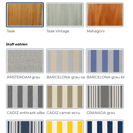
Teak
Teak Vintage
Mahagoni
auswählen
Stoff wählen
AMSTERDAM grau
BARCELONA grau-sand
BARCELONA grau-blau
CADÍZ anthrazit-silber
CADÍZ camel-ecru
GRANADA grau