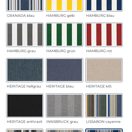
GRANADA blau
HAMBURG gelb
HAMBURG blau
HAMBURG grau
HAMBURG grün
HAMBURG rot
HERITAGE hellgrau
HERITAGE blau
HERITAGE kitt
HERITAGE anthrazit
INNSBRUCK grau
LISSABON cayenne