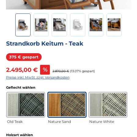
Strandkorb Keitum - Teak
Rabatt
375 € gespart
Verkaufspreis:
2.495,00 €
%
Regulärer Preis:
2.870,00 €
(13.07% gespart)
Preise inkl. MwSt. zzgl. Versandkosten
auswählen
Geflecht wählen
Old Teak
Nature Sand
Nature White
auswählen
Holzart wählen