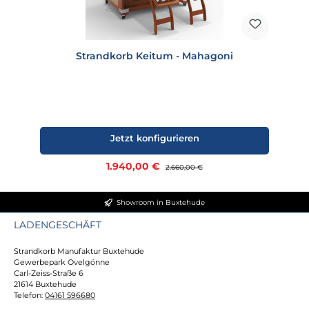
Strandkorb Keitum - Mahagoni
Jetzt konfigurieren
Verkaufspreis:
1.940,00 €
Regulärer Preis:
2.660,00 €
Showroom in Buxtehude
LADENGESCHÄFT
Strandkorb Manufaktur Buxtehude
Gewerbepark Ovelgönne
Carl-Zeiss-Straße 6
21614 Buxtehude
Telefon:
04161 596680