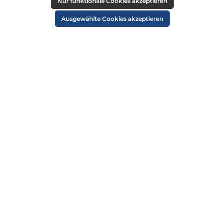
RECHTLICHES
Nur funktionale Cookies akzeptieren
Impressum
Ausgewählte Cookies akzeptieren
AGB
Datenschutz
Widerruf
Cookie-Einstellungen
ZAHLUNGSARTEN
VERSANDARTEN
SICHER EINKAUFEN
ÜBER UNS
NEWSLETTER
Alle Preise inkl. gesetzl. Mehrwertsteuer zzgl.
Versandkosten
und ggf.
Nachnahmegebühren, wenn nicht anders angegeben.
© 2026 Die Strandkorbprofis GmbH - Alle Rechte vorbehalten. Theme by
ThemeWare®