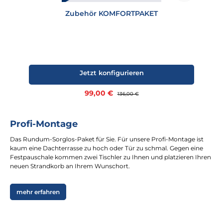
Zubehör KOMFORTPAKET
Jetzt konfigurieren
Verkaufspreis:
99,00 €
Regulärer Preis:
136,00 €
Profi-Montage
Das Rundum-Sorglos-Paket für Sie. Für unsere Profi-Montage ist
kaum eine Dachterrasse zu hoch oder Tür zu schmal. Gegen eine
Festpauschale kommen zwei Tischler zu Ihnen und platzieren Ihren
neuen Strandkorb an Ihrem Wunschort.
mehr erfahren