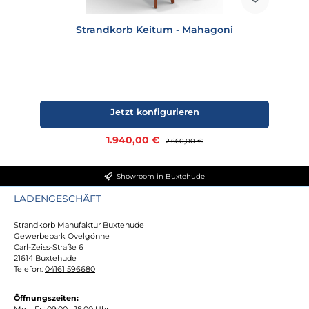
Strandkorb Keitum - Mahagoni
Jetzt konfigurieren
Verkaufspreis:
1.940,00 €
Regulärer Preis:
2.660,00 €
Showroom in Buxtehude
LADENGESCHÄFT
Strandkorb Manufaktur Buxtehude
Gewerbepark Ovelgönne
Carl-Zeiss-Straße 6
21614 Buxtehude
Telefon:
04161 596680
Öffnungszeiten:
Mo. - Fr.: 09:00 - 18:00 Uhr