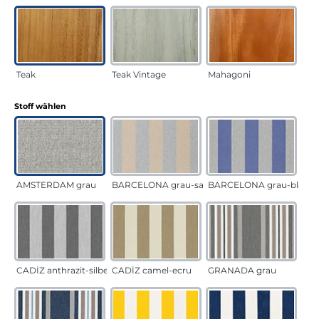
Teak
Teak Vintage
Mahagoni
auswählen
Stoff wählen
AMSTERDAM grau
BARCELONA grau-sand
BARCELONA grau-blau
CADÍZ anthrazit-silber
CADÍZ camel-ecru
GRANADA grau