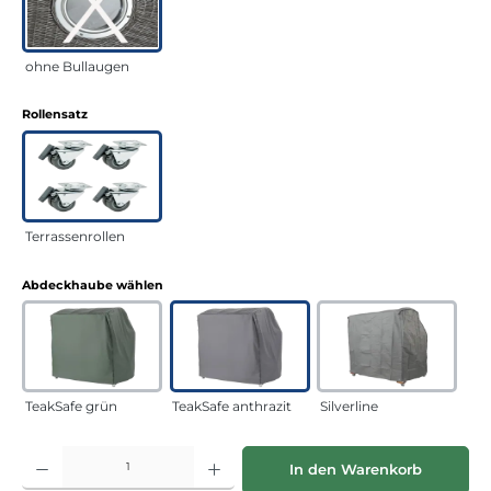
ohne Bullaugen
auswählen
Rollensatz
Terrassenrollen
auswählen
Abdeckhaube wählen
TeakSafe grün
TeakSafe anthrazit
Silverline
Produkt Anzahl: Gib den gewünschten Wert ein oder benutze die Schaltflächen
In den Warenkorb