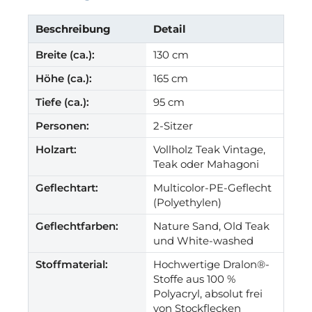
Beschreibung
Detail
Breite (ca.):
130 cm
Höhe (ca.):
165 cm
Tiefe (ca.):
95 cm
Personen:
2-Sitzer
Holzart:
Vollholz Teak Vintage,
Teak oder Mahagoni
Geflechtart:
Multicolor-PE-Geflecht
(Polyethylen)
Geflechtfarben:
Nature Sand, Old Teak
und White-washed
Stoffmaterial:
Hochwertige Dralon®-
Stoffe aus 100 %
Polyacryl, absolut frei
von Stockflecken