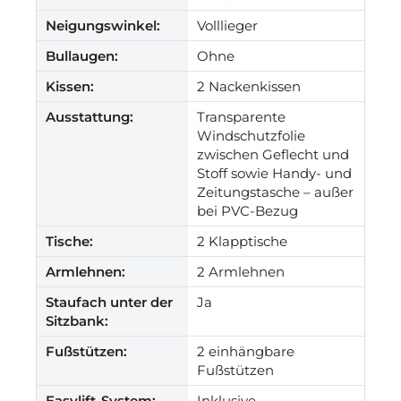
Neigungswinkel:
Volllieger
Bullaugen:
Ohne
Kissen:
2 Nackenkissen
Ausstattung:
Transparente
Windschutzfolie
zwischen Geflecht und
Stoff sowie Handy- und
Zeitungstasche – außer
bei PVC-Bezug
Tische:
2 Klapptische
Armlehnen:
2 Armlehnen
Staufach unter der
Ja
Sitzbank:
Fußstützen:
2 einhängbare
Fußstützen
Easylift-System:
Inklusive