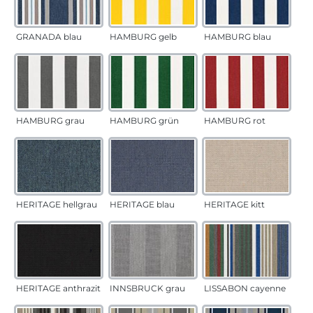
GRANADA blau
HAMBURG gelb
HAMBURG blau
HAMBURG grau
HAMBURG grün
HAMBURG rot
HERITAGE hellgrau
HERITAGE blau
HERITAGE kitt
HERITAGE anthrazit
INNSBRUCK grau
LISSABON cayenne