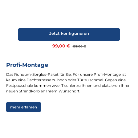
Jetzt konfigurieren
Verkaufspreis:
99,00 €
Regulärer Preis:
136,00 €
Profi-Montage
Das Rundum-Sorglos-Paket für Sie. Für unsere Profi-Montage ist
kaum eine Dachterrasse zu hoch oder Tür zu schmal. Gegen eine
Festpauschale kommen zwei Tischler zu Ihnen und platzieren Ihren
neuen Strandkorb an Ihrem Wunschort.
mehr erfahren