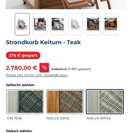
Strandkorb Keitum - Teak
Rabatt
375 € gespart
Verkaufspreis:
2.780,00 €
%
Regulärer Preis:
3.155,00 €
(11.89% gespart)
Preise inkl. MwSt. zzgl. Versandkosten
auswählen
Geflecht wählen
Old Teak
Nature Sand
Nature White
auswählen
Holzart wählen