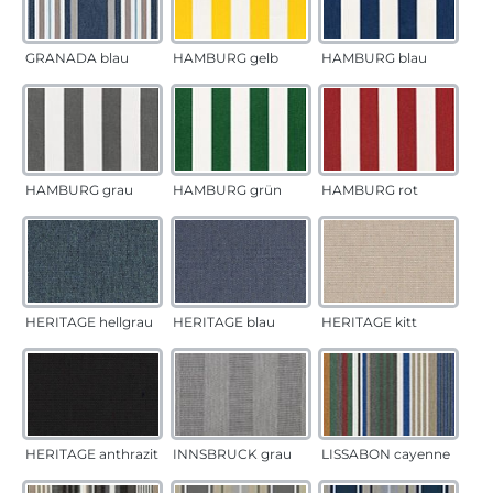
GRANADA blau
HAMBURG gelb
HAMBURG blau
HAMBURG grau
HAMBURG grün
HAMBURG rot
HERITAGE hellgrau
HERITAGE blau
HERITAGE kitt
HERITAGE anthrazit
INNSBRUCK grau
LISSABON cayenne