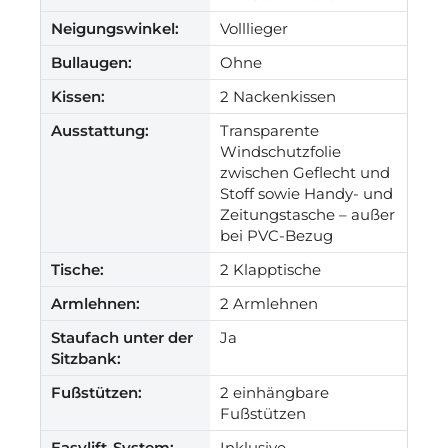
Neigungswinkel:
Volllieger
Bullaugen:
Ohne
Kissen:
2 Nackenkissen
Ausstattung:
Transparente
Windschutzfolie
zwischen Geflecht und
Stoff sowie Handy- und
Zeitungstasche – außer
bei PVC-Bezug
Tische:
2 Klapptische
Armlehnen:
2 Armlehnen
Staufach unter der
Ja
Sitzbank:
Fußstützen:
2 einhängbare
Fußstützen
Easylift-System:
Inklusive