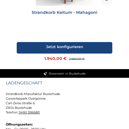
Strandkorb Keitum - Mahagoni
Jetzt konfigurieren
Verkaufspreis:
1.940,00 €
Regulärer Preis:
2.660,00 €
Showroom in Buxtehude
LADENGESCHÄFT
Strandkorb Manufaktur Buxtehude
Gewerbepark Ovelgönne
Carl-Zeiss-Straße 6
21614 Buxtehude
Telefon:
04161 596680
Öffnungszeiten:
Mo. - Fr.: 09:00 - 18:00 Uhr