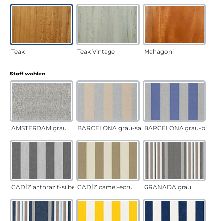
Teak
Teak Vintage
Mahagoni
auswählen
Stoff wählen
AMSTERDAM grau
BARCELONA grau-sand
BARCELONA grau-blau
CADÍZ anthrazit-silber
CADÍZ camel-ecru
GRANADA grau