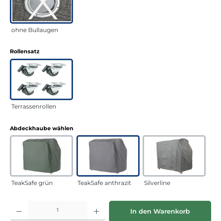
ohne Bullaugen
auswählen
Rollensatz
Terrassenrollen
auswählen
Abdeckhaube wählen
TeakSafe grün
TeakSafe anthrazit
Silverline
Produkt Anzahl: Gib den gewünschten Wert ein oder benutze die Schaltflächen
In den Warenkorb