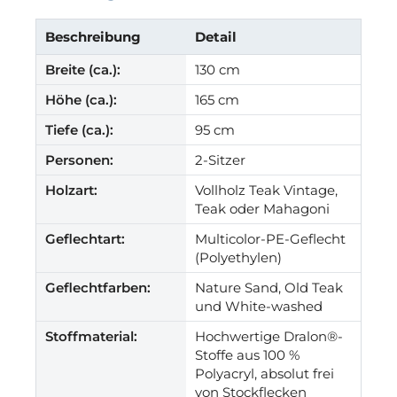
Beschreibung
Detail
Breite (ca.):
130 cm
Höhe (ca.):
165 cm
Tiefe (ca.):
95 cm
Personen:
2-Sitzer
Holzart:
Vollholz Teak Vintage,
Teak oder Mahagoni
Geflechtart:
Multicolor-PE-Geflecht
(Polyethylen)
Geflechtfarben:
Nature Sand, Old Teak
und White-washed
Stoffmaterial:
Hochwertige Dralon®-
Stoffe aus 100 %
Polyacryl, absolut frei
von Stockflecken