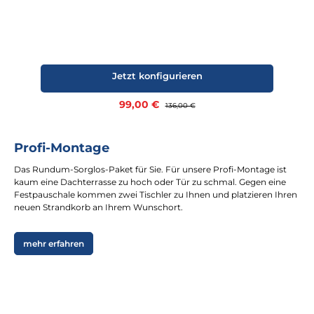
Jetzt konfigurieren
Verkaufspreis:
99,00 €
Regulärer Preis:
136,00 €
Profi-Montage
Das Rundum-Sorglos-Paket für Sie. Für unsere Profi-Montage ist
kaum eine Dachterrasse zu hoch oder Tür zu schmal. Gegen eine
Festpauschale kommen zwei Tischler zu Ihnen und platzieren Ihren
neuen Strandkorb an Ihrem Wunschort.
mehr erfahren