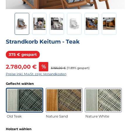
Strandkorb Keitum - Teak
Rabatt
375 € gespart
Verkaufspreis:
2.780,00 €
%
Regulärer Preis:
3.155,00 €
(11.89% gespart)
Preise inkl. MwSt. zzgl. Versandkosten
auswählen
Geflecht wählen
Old Teak
Nature Sand
Nature White
auswählen
Holzart wählen