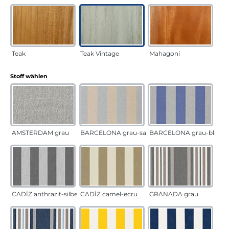
Teak
Teak Vintage
Mahagoni
auswählen
Stoff wählen
AMSTERDAM grau
BARCELONA grau-sand
BARCELONA grau-blau
CADÍZ anthrazit-silber
CADÍZ camel-ecru
GRANADA grau