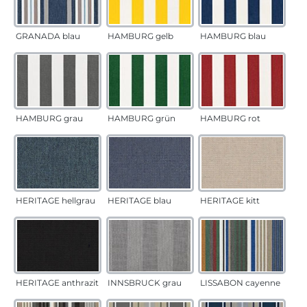
GRANADA blau
HAMBURG gelb
HAMBURG blau
HAMBURG grau
HAMBURG grün
HAMBURG rot
HERITAGE hellgrau
HERITAGE blau
HERITAGE kitt
HERITAGE anthrazit
INNSBRUCK grau
LISSABON cayenne