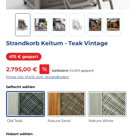
Strandkorb Keitum - Teak Vintage
Rabatt
475 € gespart
Verkaufspreis:
2.795,00 €
%
Regulärer Preis:
3.270,00 €
(14.53% gespart)
Preise inkl. MwSt. zzgl. Versandkosten
auswählen
Geflecht wählen
Old Teak
Nature Sand
Nature White
auswählen
Holzart wählen