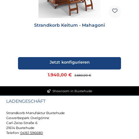
Strandkorb Keitum - Mahagoni
Jetzt konfigurieren
Verkaufspreis:
1.940,00 €
Regulärer Preis:
2.660,00 €
Showroom in Buxtehude
LADENGESCHÄFT
Strandkorb Manufaktur Buxtehude
Gewerbepark Ovelgönne
Carl-Zeiss-Straße 6
21614 Buxtehude
Telefon:
04161 596680