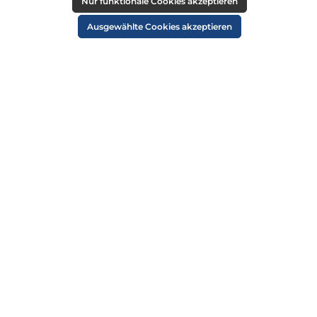
RECHTLICHES
Nur funktionale Cookies akzeptieren
Impressum
Ausgewählte Cookies akzeptieren
AGB
Datenschutz
Widerruf
Cookie-Einstellungen
ZAHLUNGSARTEN
VERSANDARTEN
SICHER EINKAUFEN
ÜBER UNS
NEWSLETTER
Alle Preise inkl. gesetzl. Mehrwertsteuer zzgl.
Versandkosten
und ggf.
Nachnahmegebühren, wenn nicht anders angegeben.
© 2026 Die Strandkorbprofis GmbH - Alle Rechte vorbehalten. Theme by
ThemeWare®