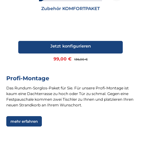
Zubehör KOMFORTPAKET
Jetzt konfigurieren
Verkaufspreis:
99,00 €
Regulärer Preis:
136,00 €
Profi-Montage
Das Rundum-Sorglos-Paket für Sie. Für unsere Profi-Montage ist
kaum eine Dachterrasse zu hoch oder Tür zu schmal. Gegen eine
Festpauschale kommen zwei Tischler zu Ihnen und platzieren Ihren
neuen Strandkorb an Ihrem Wunschort.
mehr erfahren