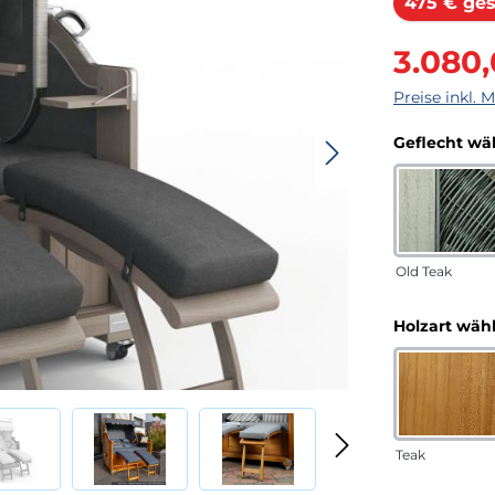
475 € ges
Verkaufsprei
3.080
Preise inkl. 
Geflecht wä
Old Teak
Holzart wäh
Teak