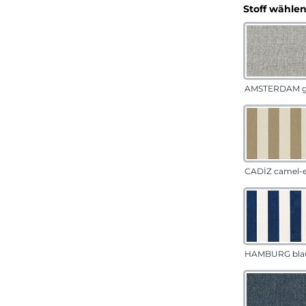
Stoff wähle
AMSTERDAM g
CADÍZ camel-
HAMBURG bla