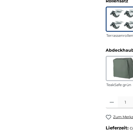
a
Rollensatz
Terrassenrolle
Abdeckhaub
TeakSafe grün
Produkt Anza
Zum Merkze
Lieferzeit:
c