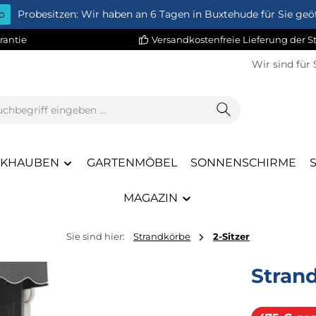
o
Probesitzen: Wir haben an 6 Tagen in Buxtehude für Sie geöf
rantie
Versandkostenfreie Lieferung der 
Wir sind für 
CKHAUBEN
GARTENMÖBEL
SONNENSCHIRME
MAGAZIN
Sie sind hier:
Strandkörbe
2-Sitzer
Stran