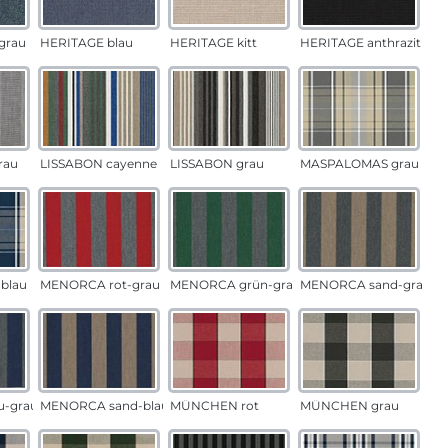
grau
HERITAGE blau
HERITAGE kitt
HERITAGE anthrazit
rau
LISSABON cayenne
LISSABON grau
MASPALOMAS grau
blau
MENORCA rot-grau
MENORCA grün-grau
MENORCA sand-grau
u-grau
MENORCA sand-blau
MÜNCHEN rot
MÜNCHEN grau