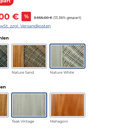
Rabatt
part
s:
,00 €
%
Regulärer Preis:
3.555,00 €
(13.36% gespart)
MwSt. zzgl. Versandkosten
auswählen
hlen
Nature Sand
Nature White
auswählen
len
Teak Vintage
Mahagoni