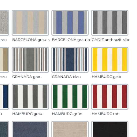
auswählen
n
rau
BARCELONA grau-sand
BARCELONA grau-blau
CADÍZ anthrazit-silber
ecru
GRANADA grau
GRANADA blau
HAMBURG gelb
u
HAMBURG grau
HAMBURG grün
HAMBURG rot