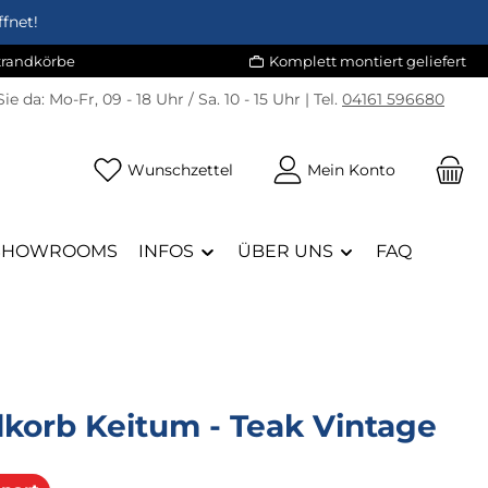
fnet!
Strandkörbe
Komplett montiert geliefert
Sie da:
Mo-Fr, 09 - 18 Uhr / Sa. 10 - 15 Uhr | Tel.
04161 596680
Du hast 0 Produkte auf dem Merk
Wunschzettel
Mein Konto
SHOWROOMS
INFOS
ÜBER UNS
FAQ
dkorb Keitum - Teak Vintage