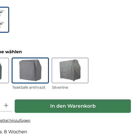
uswählen
n
auswählen
e wählen
TeakSafe anthrazit
Silverline
hl: Gib den gewünschten Wert ein oder benutze die Schaltfläche
In den Warenkorb
ttel hinzufügen
a. 8 Wochen