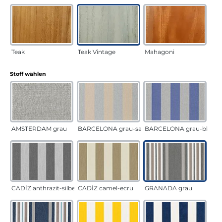
Teak
Teak Vintage
Mahagoni
auswählen
Stoff wählen
AMSTERDAM grau
BARCELONA grau-sand
BARCELONA grau-blau
CADÍZ anthrazit-silber
CADÍZ camel-ecru
GRANADA grau