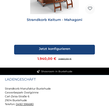
Strandkorb Keitum - Mahagoni
Jetzt konfigurieren
Verkaufspreis:
1.940,00 €
Regulärer Preis:
2.660,00 €
Showroom in Buxtehude
LADENGESCHÄFT
Strandkorb Manufaktur Buxtehude
Gewerbepark Ovelgönne
Carl-Zeiss-Straße 6
21614 Buxtehude
Telefon:
04161 596680