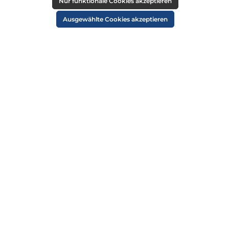
RECHTLICHES
Nur funktionale Cookies akzeptieren
Impressum
Ausgewählte Cookies akzeptieren
AGB
Datenschutz
Widerruf
Cookie-Einstellungen
ZAHLUNGSARTEN
VERSANDARTEN
SICHER EINKAUFEN
ÜBER UNS
NEWSLETTER
Alle Preise inkl. gesetzl. Mehrwertsteuer zzgl.
Versandkosten
und ggf.
Nachnahmegebühren, wenn nicht anders angegeben.
© 2026 Die Strandkorbprofis GmbH - Alle Rechte vorbehalten. Theme by
ThemeWare®