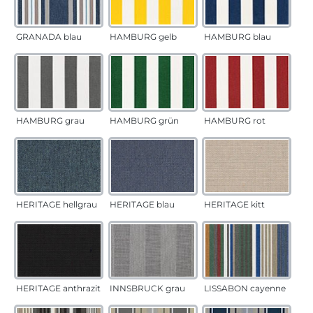
GRANADA blau
HAMBURG gelb
HAMBURG blau
HAMBURG grau
HAMBURG grün
HAMBURG rot
HERITAGE hellgrau
HERITAGE blau
HERITAGE kitt
HERITAGE anthrazit
INNSBRUCK grau
LISSABON cayenne