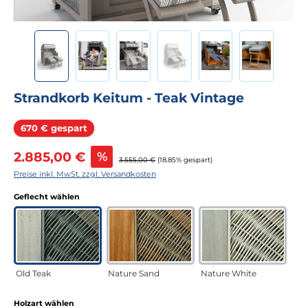
Strandkorb Keitum - Teak Vintage
Rabatt
670 € gespart
Verkaufspreis:
2.885,00 €
%
Regulärer Preis:
3.555,00 €
(18.85% gespart)
Preise inkl. MwSt. zzgl. Versandkosten
auswählen
Geflecht wählen
Old Teak
Nature Sand
Nature White
auswählen
Holzart wählen