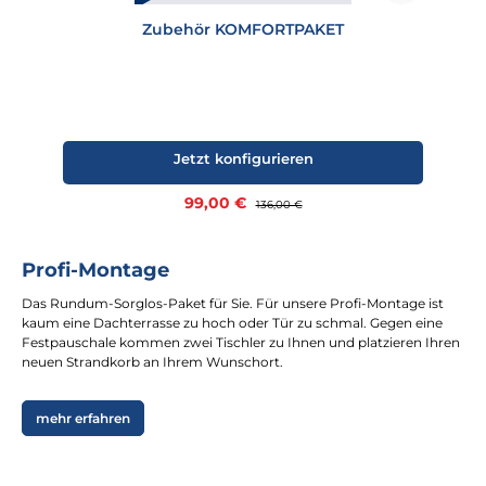
Zubehör KOMFORTPAKET
Jetzt konfigurieren
Verkaufspreis:
99,00 €
Regulärer Preis:
136,00 €
Profi-Montage
Das Rundum-Sorglos-Paket für Sie. Für unsere Profi-Montage ist
kaum eine Dachterrasse zu hoch oder Tür zu schmal. Gegen eine
Festpauschale kommen zwei Tischler zu Ihnen und platzieren Ihren
neuen Strandkorb an Ihrem Wunschort.
mehr erfahren