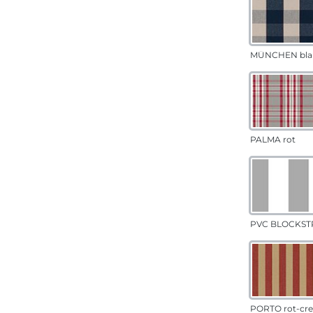
MÜNCHEN bla
PALMA rot
PVC BLOCKSTR
PORTO rot-cr