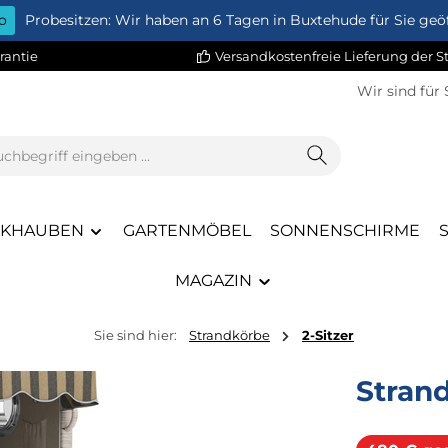
o
Probesitzen: Wir haben an 6 Tagen in Buxtehude für Sie geöf
rantie
Versandkostenfreie Lieferung der 
Wir sind für 
CKHAUBEN
GARTENMÖBEL
SONNENSCHIRME
MAGAZIN
Sie sind hier:
Strandkörbe
2-Sitzer
Stran