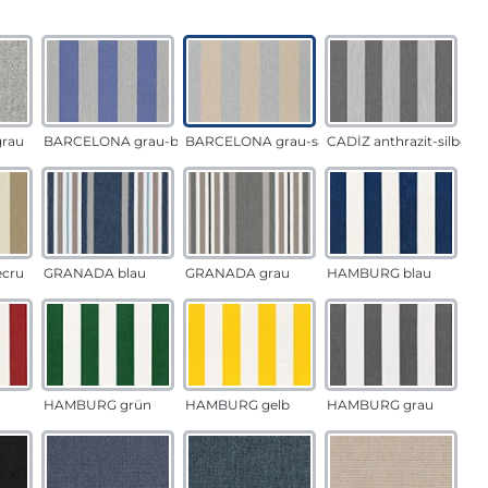
auswählen
n
rau
BARCELONA grau-blau
BARCELONA grau-sand
CADÍZ anthrazit-silber
ecru
GRANADA blau
GRANADA grau
HAMBURG blau
HAMBURG grün
HAMBURG gelb
HAMBURG grau