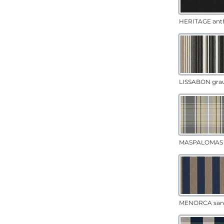
HERITAGE anth
LISSABON gra
MASPALOMAS 
MENORCA san