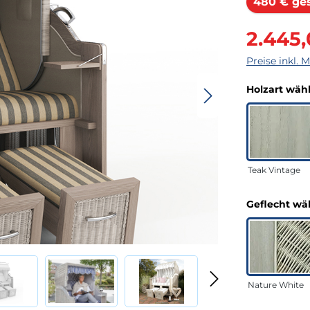
480 € ge
Verkaufsprei
2.445
Preise inkl. 
Holzart wäh
Teak Vintage
Geflecht wä
Nature White