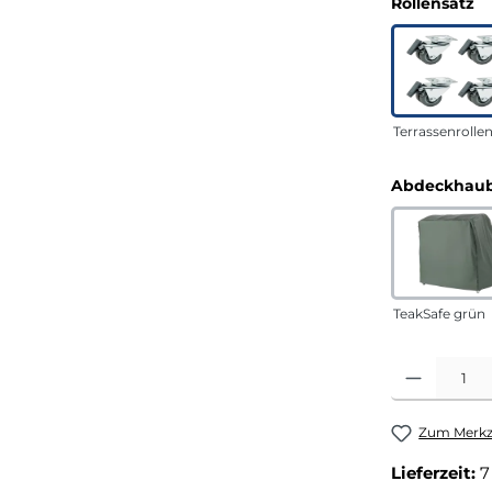
a
Rollensatz
Terrassenrolle
Abdeckhaub
TeakSafe grün
Produkt Anza
Zum Merkze
Lieferzeit:
7