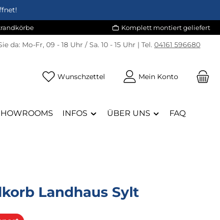
fnet!
Strandkörbe
Komplett montiert geliefert
Sie da:
Mo-Fr, 09 - 18 Uhr / Sa. 10 - 15 Uhr | Tel.
04161 596680
Du hast 0 Produkte auf dem Merk
Wunschzettel
Mein Konto
SHOWROOMS
INFOS
ÜBER UNS
FAQ
dkorb Landhaus Sylt