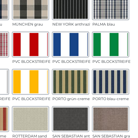
u
MÜNCHEN grau
NEW YORK anthrazit
PALMA blau
PVC BLOCKSTREIFEN rot
PVC BLOCKSTREIFEN blau
PVC BLOCKSTREIFEN g
EIFEN grau
PVC BLOCKSTREIFEN gelb
PORTO grün-creme
PORTO blau-creme
eme
ROTTERDAM sand
SAN SEBASTIAN anthrazit
SAN SEBASTIAN grau-s