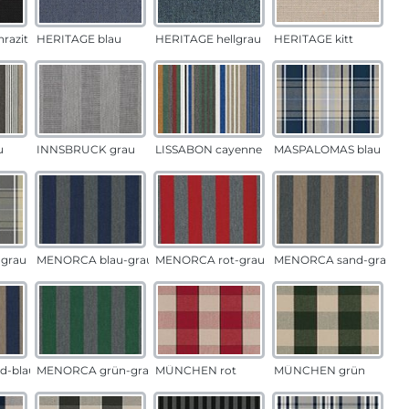
razit
HERITAGE blau
HERITAGE hellgrau
HERITAGE kitt
u
INNSBRUCK grau
LISSABON cayenne
MASPALOMAS blau
grau
MENORCA blau-grau
MENORCA rot-grau
MENORCA sand-grau
d-blau
MENORCA grün-grau
MÜNCHEN rot
MÜNCHEN grün