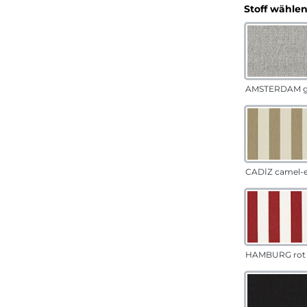
Stoff wähle
AMSTERDAM g
CADÍZ camel-
HAMBURG rot