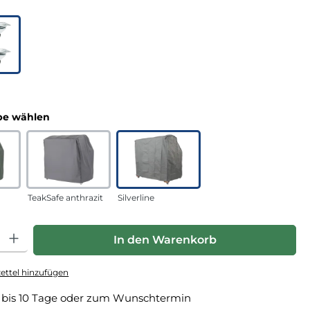
uswählen
n
auswählen
e wählen
TeakSafe anthrazit
Silverline
hl: Gib den gewünschten Wert ein oder benutze die Schaltfläche
In den Warenkorb
ttel hinzufügen
 bis 10 Tage oder zum Wunschtermin