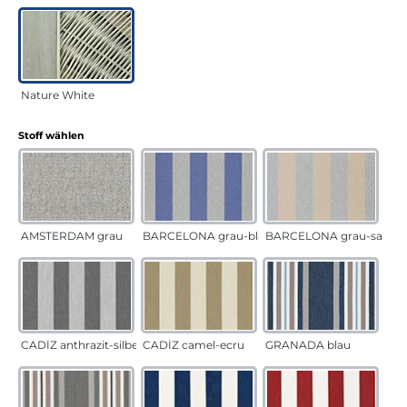
Nature White
auswählen
Stoff wählen
AMSTERDAM grau
BARCELONA grau-blau
BARCELONA grau-sand
CADÍZ anthrazit-silber
CADÍZ camel-ecru
GRANADA blau