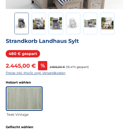
Strandkorb Landhaus Sylt
Rabatt
480 € gespart
Verkaufspreis:
2.445,00 €
%
Regulärer Preis:
2.925,00 €
(16.41% gespart)
Preise inkl. MwSt. zzgl. Versandkosten
auswählen
Holzart wählen
Teak Vintage
auswählen
Geflecht wählen