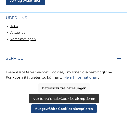
Vertrag widerrufen
ÜBER UNS
Jobs
Aktuelles
Veranstaltungen
SERVICE
Kontakt
Diese Website verwendet Cookies, um Ihnen die bestmögliche
Lieferung
Funktionalität bieten zu können...
Mehr Informationen
.
Zahlung
Datenschutzeinstellungen
RECHTLICHES
Nur funktionale Cookies akzeptieren
Impressum
Ausgewählte Cookies akzeptieren
AGB
Datenschutz
Widerruf