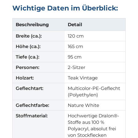
Wichtige Daten im Überblick:
Beschreibung
Detail
Breite (ca.):
120 cm
Höhe (ca.):
165 cm
Tiefe (ca.):
95 cm
Personen:
2-Sitzer
Holzart:
Teak Vintage
Geflechtart:
Multicolor-PE-Geflecht
(Polyethylen)
Geflechtfarbe:
Nature White
Stoffmaterial:
Hochwertige Dralon®-
Stoffe aus 100 %
Polyacryl, absolut frei
von Stockflecken