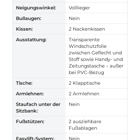
Neigungswinkel:
Volllieger
Bullaugen:
Nein
Kissen:
2 Nackenkissen
Ausstattung:
Transparente
Windschutzfolie
zwischen Geflecht und
Stoff sowie Handy- und
Zeitungstasche – außer
bei PVC-Bezug
Tische:
2 Klapptische
Armlehnen:
2 Armlehnen
Staufach unter der
Nein
Sitzbank:
Fußstützen:
2 ausziehbare
Fußablagen
Easylift-System:
Nein