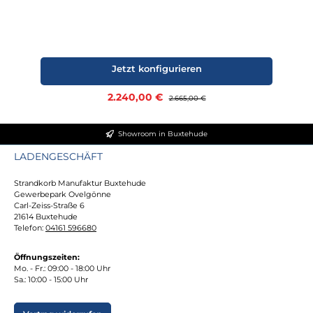
Jetzt konfigurieren
Verkaufspreis:
2.240,00 €
Regulärer Preis:
2.665,00 €
Showroom in Buxtehude
LADENGESCHÄFT
Strandkorb Manufaktur Buxtehude
Gewerbepark Ovelgönne
Carl-Zeiss-Straße 6
21614 Buxtehude
Telefon:
04161 596680
Öffnungszeiten:
Mo. - Fr.: 09:00 - 18:00 Uhr
Sa.: 10:00 - 15:00 Uhr