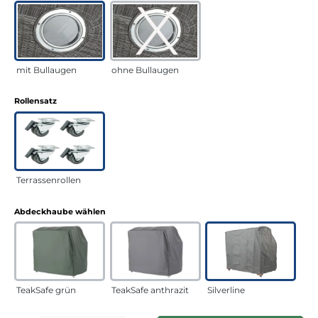
mit Bullaugen
ohne Bullaugen
auswählen
Rollensatz
Terrassenrollen
auswählen
Abdeckhaube wählen
TeakSafe grün
TeakSafe anthrazit
Silverline