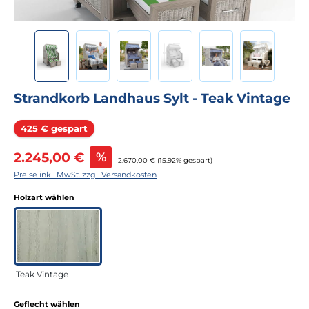
Strandkorb Landhaus Sylt - Teak Vintage
Rabatt
425 € gespart
Verkaufspreis:
2.245,00 €
%
Regulärer Preis:
2.670,00 €
(15.92% gespart)
Preise inkl. MwSt. zzgl. Versandkosten
auswählen
Holzart wählen
Teak Vintage
auswählen
Geflecht wählen