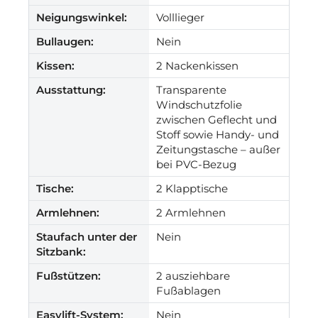
Neigungswinkel:
Volllieger
Bullaugen:
Nein
Kissen:
2 Nackenkissen
Ausstattung:
Transparente
Windschutzfolie
zwischen Geflecht und
Stoff sowie Handy- und
Zeitungstasche – außer
bei PVC-Bezug
Tische:
2 Klapptische
Armlehnen:
2 Armlehnen
Staufach unter der
Nein
Sitzbank:
Fußstützen:
2 ausziehbare
Fußablagen
Easylift-System:
Nein