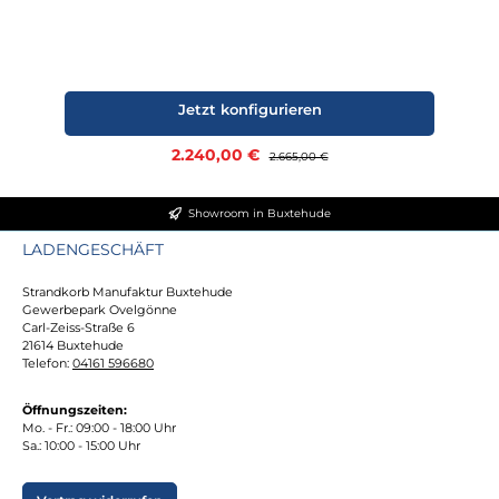
Jetzt konfigurieren
Verkaufspreis:
2.240,00 €
Regulärer Preis:
2.665,00 €
Showroom in Buxtehude
LADENGESCHÄFT
Strandkorb Manufaktur Buxtehude
Gewerbepark Ovelgönne
Carl-Zeiss-Straße 6
21614 Buxtehude
Telefon:
04161 596680
Öffnungszeiten:
Mo. - Fr.: 09:00 - 18:00 Uhr
Sa.: 10:00 - 15:00 Uhr