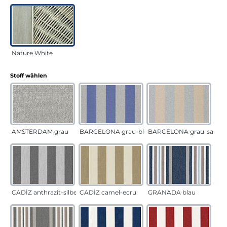
Nature White
auswählen
Stoff wählen
AMSTERDAM grau
BARCELONA grau-blau
BARCELONA grau-sand
CADÍZ anthrazit-silber
CADÍZ camel-ecru
GRANADA blau