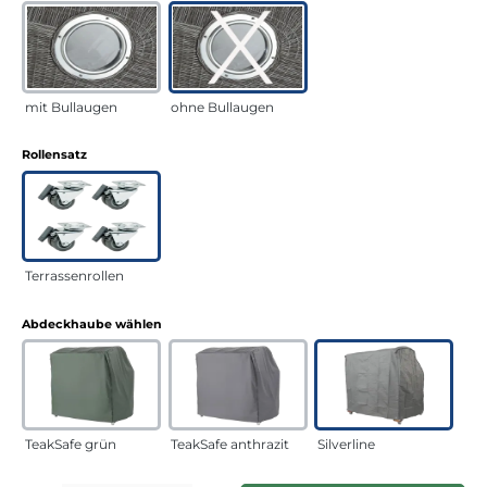
mit Bullaugen
ohne Bullaugen
auswählen
Rollensatz
Terrassenrollen
auswählen
Abdeckhaube wählen
TeakSafe grün
TeakSafe anthrazit
Silverline