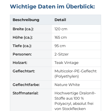
Wichtige Daten im Überblick:
Beschreibung
Detail
Breite (ca.):
120 cm
Höhe (ca.):
165 cm
Tiefe (ca.):
95 cm
Personen:
2-Sitzer
Holzart:
Teak Vintage
Geflechtart:
Multicolor-PE-Geflecht
(Polyethylen)
Geflechtfarbe:
Nature White
Stoffmaterial:
Hochwertige Dralon®-
Stoffe aus 100 %
Polyacryl, absolut frei
von Stockflecken