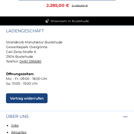
Verkaufspreis:
2.285,00 €
Regulärer Preis:
2.455,00 €
Showroom in Buxtehude
LADENGESCHÄFT
Strandkorb Manufaktur Buxtehude
Gewerbepark Ovelgönne
Carl-Zeiss-Straße 6
21614 Buxtehude
Telefon:
04161 596680
Öffnungszeiten:
Mo. - Fr.: 09:00 - 18:00 Uhr
Sa.: 10:00 - 15:00 Uhr
Vertrag widerrufen
ÜBER UNS
Jobs
Aktuelles