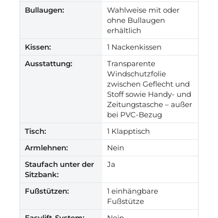
Bullaugen:
Wahlweise mit oder
ohne Bullaugen
erhältlich
Kissen:
1 Nackenkissen
Ausstattung:
Transparente
Windschutzfolie
zwischen Geflecht und
Stoff sowie Handy- und
Zeitungstasche – außer
bei PVC-Bezug
Tisch:
1 Klapptisch
Armlehnen:
Nein
Staufach unter der
Ja
Sitzbank:
Fußstützen:
1 einhängbare
Fußstütze
Easylift-System:
Nein