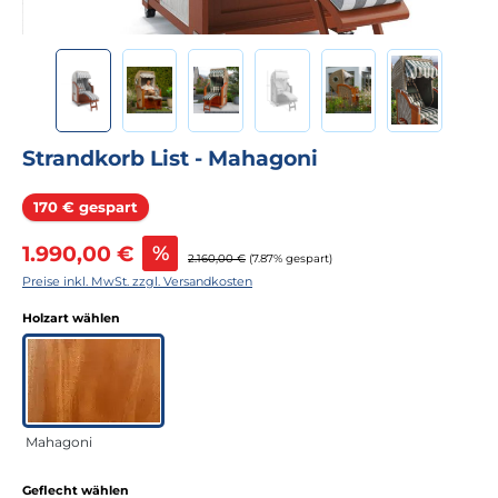
Strandkorb List - Mahagoni
Rabatt
170 € gespart
Verkaufspreis:
1.990,00 €
%
Regulärer Preis:
2.160,00 €
(7.87% gespart)
Preise inkl. MwSt. zzgl. Versandkosten
auswählen
Holzart wählen
Mahagoni
auswählen
Geflecht wählen