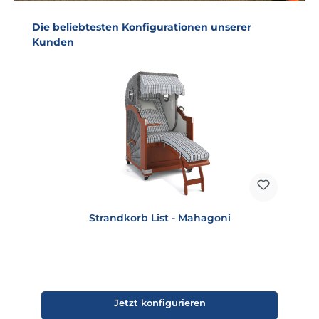
Produktgalerie überspringen
Die beliebtesten Konfigurationen unserer
Kunden
Strandkorb List - Mahagoni
Jetzt konfigurieren