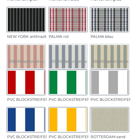
NEW YORK anthrazit
PALMA rot
PALMA blau
PORTO rot-creme
(Diese Option ist zurzeit nicht verfügbar.)
PORTO blau-creme
(Diese Option ist zurzeit nicht verfügbar.)
PORTO grün-creme
(Diese Option ist zurzeit 
PVC BLOCKSTREIFEN rot
PVC BLOCKSTREIFEN grün
PVC BLOCKSTREIFEN gr
PVC BLOCKSTREIFEN blau
PVC BLOCKSTREIFEN gelb
ROTTERDAM sand