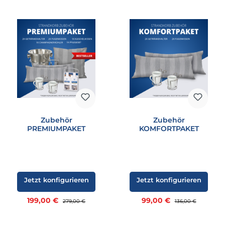
Zubehör
Zubehör
PREMIUMPAKET
KOMFORTPAKET
Jetzt konfigurieren
Jetzt konfigurieren
Verkaufspreis:
Verkaufspreis:
199,00 €
Regulärer Preis:
99,00 €
Regulärer Preis:
279,00 €
136,00 €