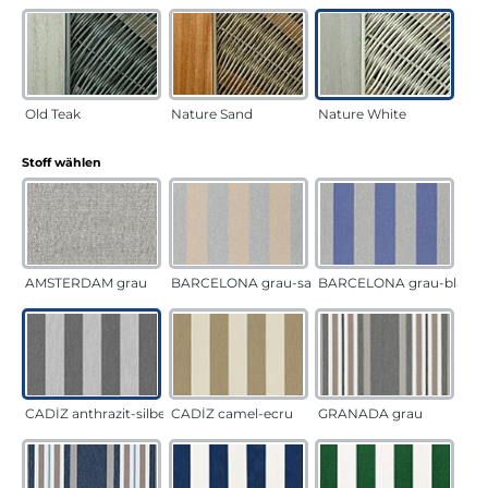
Old Teak
Nature Sand
Nature White
auswählen
Stoff wählen
AMSTERDAM grau
BARCELONA grau-sand
BARCELONA grau-blau
CADÍZ anthrazit-silber
CADÍZ camel-ecru
GRANADA grau