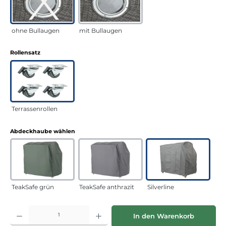
ohne Bullaugen
mit Bullaugen
auswählen
Rollensatz
Terrassenrollen
auswählen
Abdeckhaube wählen
TeakSafe grün
TeakSafe anthrazit
Silverline
Produkt Anzahl: Gib den gewünschten Wert ein oder benutze die Schaltflächen
In den Warenkorb