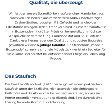
Qualität, die überzeugt
Wir fertigen unsere Strandkörbe in aufwendiger Handarbeit aus
massiven Edelhölzern aus zertifiziertem Anbau, hochwertigen
Dralon-Stoffen, robustem PE-Geflecht und langlebigen
Edelstahlbeschlägen. Jeder Strandkorb wird in unserer Manufaktur
in Buxtehude mit größter Präzision hergestellt, um höchste
Ansprüche an Verarbeitung, Funktionalität und Stil zu erfüllen.
Dank dieser herausragenden Qualität und robusten Bauweise
gewähren wir eine
5-jährige Garantie
. Ein Strandkorb „made in
Buxtehude“ ist mehr als nur ein Möbelstück – er ist ein Begleiter für
viele Jahre und bereitet bei entsprechender Pflege ein Leben lang
Freude.
Das Staufach
Der Einsitzer-Strandkorb „List“ überzeugt mit einem praktischen
Staufach unter der Sitzfläche. Hier lassen sich die einhängbare
Fußstütze und die Abdeckhaube bequem verstauen, sodass sie
immer ordentlich verstaut und griffbereit sind. Eine durchdachte
Lösung für mehr Komfort und Ordnung.