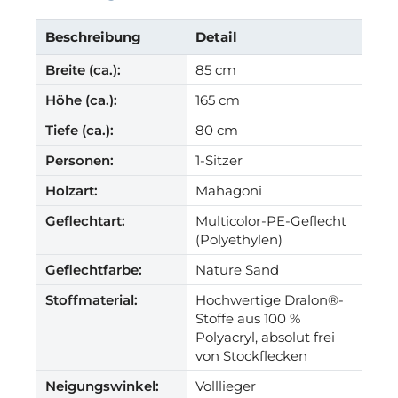
Beschreibung
Detail
Breite (ca.):
85 cm
Höhe (ca.):
165 cm
Tiefe (ca.):
80 cm
Personen:
1-Sitzer
Holzart:
Mahagoni
Geflechtart:
Multicolor-PE-Geflecht
(Polyethylen)
Geflechtfarbe:
Nature Sand
Stoffmaterial:
Hochwertige Dralon®-
Stoffe aus 100 %
Polyacryl, absolut frei
von Stockflecken
Neigungswinkel:
Volllieger