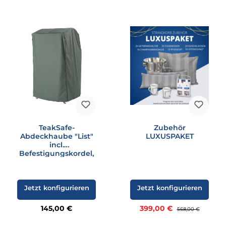
TeakSafe-
Zubehör
Abdeckhaube "List"
LUXUSPAKET
incl.
Befestigungskordel,
grün
Jetzt konfigurieren
Jetzt konfigurieren
Regulärer Preis:
Verkaufspreis:
145,00 €
399,00 €
Regulärer Preis:
568,00 €