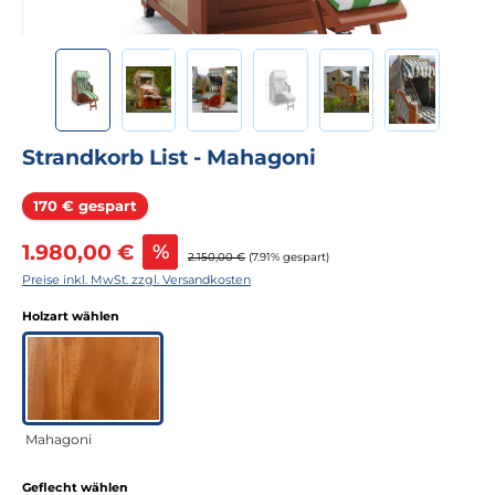
Strandkorb List - Mahagoni
Rabatt
170 € gespart
Verkaufspreis:
1.980,00 €
%
Regulärer Preis:
2.150,00 €
(7.91% gespart)
Preise inkl. MwSt. zzgl. Versandkosten
auswählen
Holzart wählen
Mahagoni
auswählen
Geflecht wählen