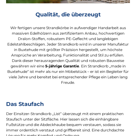
Qualität, die überzeugt
Wir fertigen unsere Strandkörbe in aufwendiger Handarbeit aus
massiven Edelhölzern aus zertifiziertem Anbau, hochwertigen
Dralon-Stoffen, robustem PE-Geflecht und langlebigen
Edelstahlbeschlägen. Jeder Strandkorb wird in unserer Manufaktur
in Buxtehude mit größter Präzision hergestellt, um höchste
Ansprüche an Verarbeitung, Funktionalität und Stil zu erfüllen.
Dank dieser herausragenden Qualität und robusten Bauweise
gewähren wir eine
5-jährige Garantie
. Ein Strandkorb „made in
Buxtehude“ ist mehr als nur ein Möbelstück – er ist ein Begleiter für
viele Jahre und bereitet bei entsprechender Pflege ein Leben lang
Freude.
Das Staufach
Der Einsitzer-Strandkorb „List“ überzeugt mit einem praktischen
Staufach unter der Sitzfläche. Hier lassen sich die einhängbare
Fußstütze und die Abdeckhaube bequem verstauen, sodass sie
immer ordentlich verstaut und griffbereit sind. Eine durchdachte
Lösung für mehr Komfort und Ordnung.