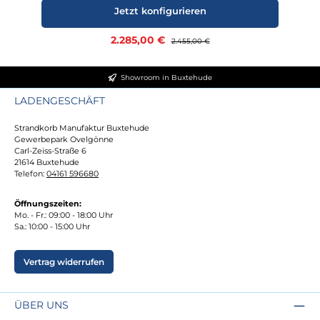
Jetzt konfigurieren
Verkaufspreis:
2.285,00 €
Regulärer Preis:
2.455,00 €
Showroom in Buxtehude
LADENGESCHÄFT
Strandkorb Manufaktur Buxtehude
Gewerbepark Ovelgönne
Carl-Zeiss-Straße 6
21614 Buxtehude
Telefon:
04161 596680
Öffnungszeiten:
Mo. - Fr.: 09:00 - 18:00 Uhr
Sa.: 10:00 - 15:00 Uhr
Vertrag widerrufen
ÜBER UNS