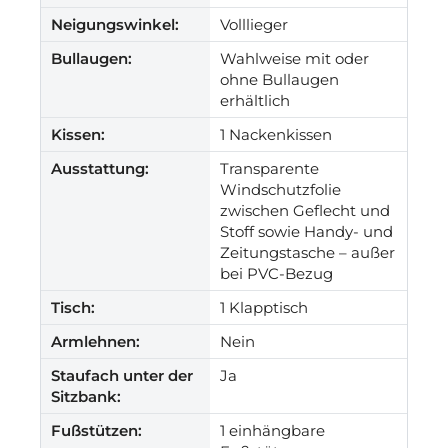
Neigungswinkel:
Volllieger
Bullaugen:
Wahlweise mit oder
ohne Bullaugen
erhältlich
Kissen:
1 Nackenkissen
Ausstattung:
Transparente
Windschutzfolie
zwischen Geflecht und
Stoff sowie Handy- und
Zeitungstasche – außer
bei PVC-Bezug
Tisch:
1 Klapptisch
Armlehnen:
Nein
Staufach unter der
Ja
Sitzbank:
Fußstützen:
1 einhängbare