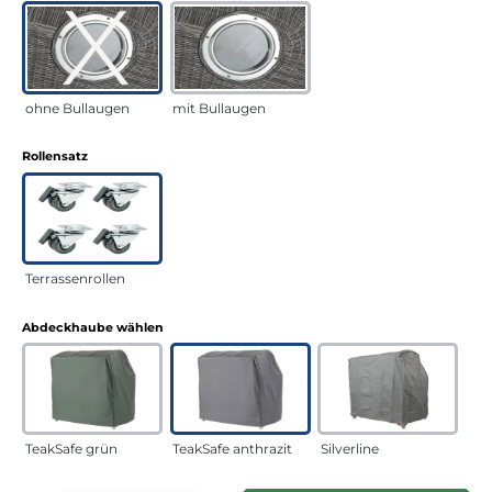
ohne Bullaugen
mit Bullaugen
auswählen
Rollensatz
Terrassenrollen
auswählen
Abdeckhaube wählen
TeakSafe grün
TeakSafe anthrazit
Silverline