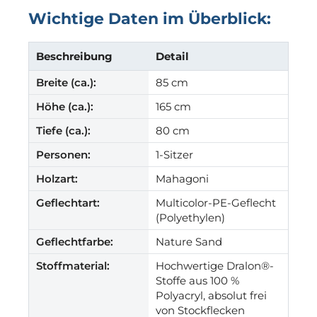
Wichtige Daten im Überblick:
Beschreibung
Detail
Breite (ca.):
85 cm
Höhe (ca.):
165 cm
Tiefe (ca.):
80 cm
Personen:
1-Sitzer
Holzart:
Mahagoni
Geflechtart:
Multicolor-PE-Geflecht
(Polyethylen)
Geflechtfarbe:
Nature Sand
Stoffmaterial:
Hochwertige Dralon®-
Stoffe aus 100 %
Polyacryl, absolut frei
von Stockflecken