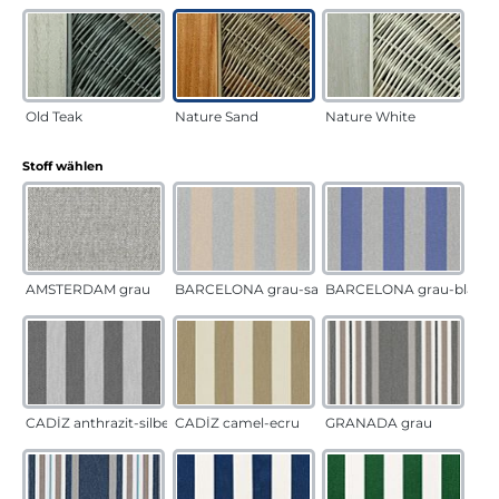
Old Teak
Nature Sand
Nature White
auswählen
Stoff wählen
AMSTERDAM grau
BARCELONA grau-sand
BARCELONA grau-blau
CADÍZ anthrazit-silber
CADÍZ camel-ecru
GRANADA grau