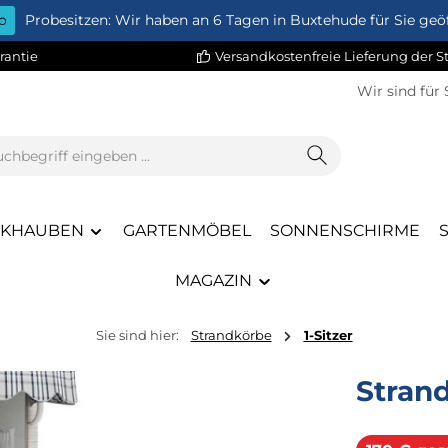
o
Probesitzen: Wir haben an 6 Tagen in Buxtehude für Sie geöf
rantie
Versandkostenfreie Lieferung der 
Wir sind für 
CKHAUBEN
GARTENMÖBEL
SONNENSCHIRME
MAGAZIN
Sie sind hier:
Strandkörbe
1-Sitzer
Strand