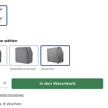
uswählen
n
auswählen
e wählen
TeakSafe anthrazit
Silverline
hl: Gib den gewünschten Wert ein oder benutze die Schaltfläche
In den Warenkorb
ttel hinzufügen
a. 8 Wochen