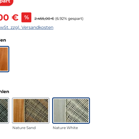
Rabatt
part
s:
00 €
%
Regulärer Preis:
2.455,00 €
(6.92% gespart)
MwSt. zzgl. Versandkosten
auswählen
len
auswählen
hlen
Nature Sand
Nature White