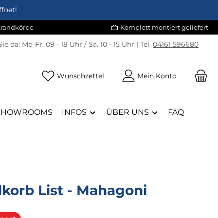
fnet!
Strandkörbe
Komplett montiert geliefert
Sie da:
Mo-Fr, 09 - 18 Uhr / Sa. 10 - 15 Uhr | Tel.
04161 596680
Du hast 0 Produkte auf dem Merk
Wunschzettel
Mein Konto
SHOWROOMS
INFOS
ÜBER UNS
FAQ
korb List - Mahagoni