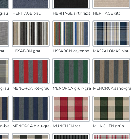
grau
HERITAGE blau
HERITAGE anthrazit
HERITAGE kitt
rau
LISSABON grau
LISSABON cayenne
MASPALOMAS blau
grau
MENORCA rot-grau
MENORCA grün-grau
MENORCA sand-grau
d-blau
MENORCA blau-grau
MÜNCHEN rot
MÜNCHEN grün