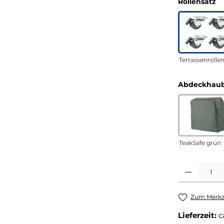
a
Rollensatz
Terrassenrolle
Abdeckhaub
TeakSafe grün
Produkt Anza
Zum Merkze
Lieferzeit:
c