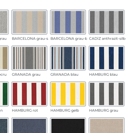
auswählen
n
rau
BARCELONA grau-sand
BARCELONA grau-blau
CADÍZ anthrazit-silber
ecru
GRANADA grau
GRANADA blau
HAMBURG blau
ün
HAMBURG rot
HAMBURG gelb
HAMBURG grau