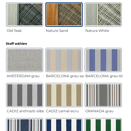
Old Teak
Nature Sand
Nature White
auswählen
Stoff wählen
AMSTERDAM grau
BARCELONA grau-sand
BARCELONA grau-blau
CADÍZ anthrazit-silber
CADÍZ camel-ecru
GRANADA grau