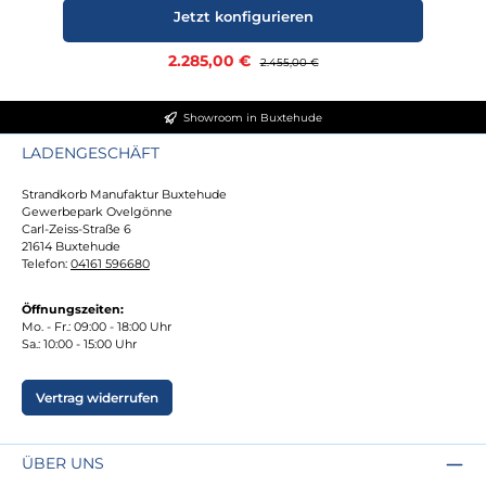
Jetzt konfigurieren
Verkaufspreis:
2.285,00 €
Regulärer Preis:
2.455,00 €
Showroom in Buxtehude
LADENGESCHÄFT
Strandkorb Manufaktur Buxtehude
Gewerbepark Ovelgönne
Carl-Zeiss-Straße 6
21614 Buxtehude
Telefon:
04161 596680
Öffnungszeiten:
Mo. - Fr.: 09:00 - 18:00 Uhr
Sa.: 10:00 - 15:00 Uhr
Vertrag widerrufen
ÜBER UNS