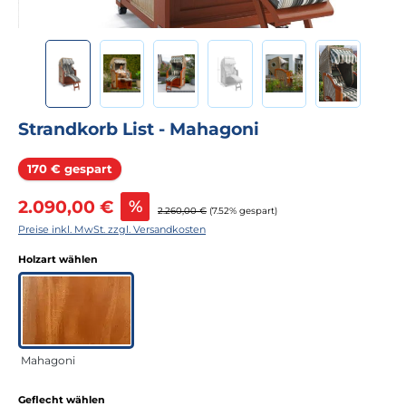
Strandkorb List - Mahagoni
Rabatt
170 € gespart
Verkaufspreis:
2.090,00 €
%
Regulärer Preis:
2.260,00 €
(7.52% gespart)
Preise inkl. MwSt. zzgl. Versandkosten
auswählen
Holzart wählen
Mahagoni
auswählen
Geflecht wählen