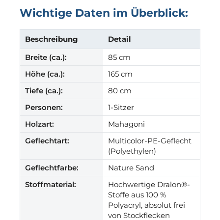
Wichtige Daten im Überblick:
Beschreibung
Detail
Breite (ca.):
85 cm
Höhe (ca.):
165 cm
Tiefe (ca.):
80 cm
Personen:
1-Sitzer
Holzart:
Mahagoni
Geflechtart:
Multicolor-PE-Geflecht
(Polyethylen)
Geflechtfarbe:
Nature Sand
Stoffmaterial:
Hochwertige Dralon®-
Stoffe aus 100 %
Polyacryl, absolut frei
von Stockflecken