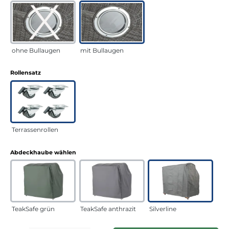
ohne Bullaugen
mit Bullaugen
auswählen
Rollensatz
Terrassenrollen
auswählen
Abdeckhaube wählen
TeakSafe grün
TeakSafe anthrazit
Silverline