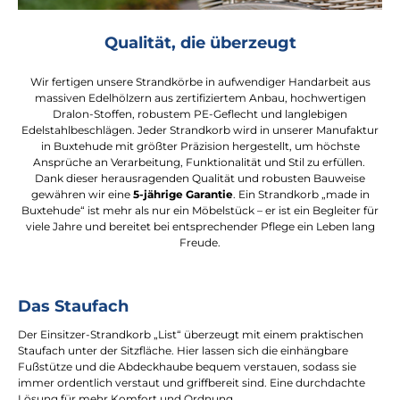
Qualität, die überzeugt
Wir fertigen unsere Strandkörbe in aufwendiger Handarbeit aus
massiven Edelhölzern aus zertifiziertem Anbau, hochwertigen
Dralon-Stoffen, robustem PE-Geflecht und langlebigen
Edelstahlbeschlägen. Jeder Strandkorb wird in unserer Manufaktur
in Buxtehude mit größter Präzision hergestellt, um höchste
Ansprüche an Verarbeitung, Funktionalität und Stil zu erfüllen.
Dank dieser herausragenden Qualität und robusten Bauweise
gewähren wir eine
5-jährige Garantie
. Ein Strandkorb „made in
Buxtehude“ ist mehr als nur ein Möbelstück – er ist ein Begleiter für
viele Jahre und bereitet bei entsprechender Pflege ein Leben lang
Freude.
Das Staufach
Der Einsitzer-Strandkorb „List“ überzeugt mit einem praktischen
Staufach unter der Sitzfläche. Hier lassen sich die einhängbare
Fußstütze und die Abdeckhaube bequem verstauen, sodass sie
immer ordentlich verstaut und griffbereit sind. Eine durchdachte
Lösung für mehr Komfort und Ordnung.