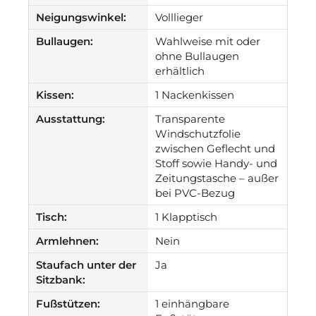
Neigungswinkel:
Volllieger
Bullaugen:
Wahlweise mit oder
ohne Bullaugen
erhältlich
Kissen:
1 Nackenkissen
Ausstattung:
Transparente
Windschutzfolie
zwischen Geflecht und
Stoff sowie Handy- und
Zeitungstasche – außer
bei PVC-Bezug
Tisch:
1 Klapptisch
Armlehnen:
Nein
Staufach unter der
Ja
Sitzbank:
Fußstützen:
1 einhängbare