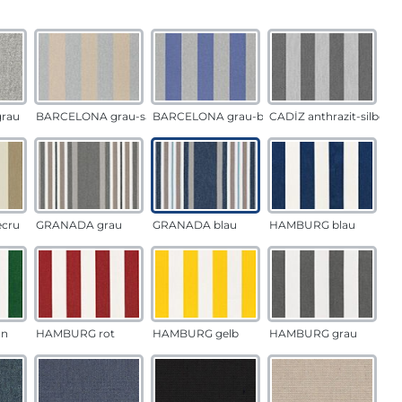
auswählen
n
rau
BARCELONA grau-sand
BARCELONA grau-blau
CADÍZ anthrazit-silber
ecru
GRANADA grau
GRANADA blau
HAMBURG blau
ün
HAMBURG rot
HAMBURG gelb
HAMBURG grau