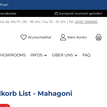
fnet!
Strandkörbe
Komplett montiert geliefert
Sie da:
Mo-Fr, 09 - 18 Uhr / Sa. 10 - 15 Uhr | Tel.
04161 596680
Du hast 0 Produkte auf dem Merk
Wunschzettel
Mein Konto
SHOWROOMS
INFOS
ÜBER UNS
FAQ
korb List - Mahagoni