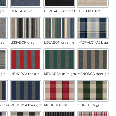
grau
HERITAGE blau
HERITAGE anthrazit
HERITAGE kitt
rau
LISSABON grau
LISSABON cayenne
MASPALOMAS blau
grau
MENORCA rot-grau
MENORCA grün-grau
MENORCA sand-grau
d-blau
MENORCA blau-grau
MÜNCHEN rot
MÜNCHEN grün