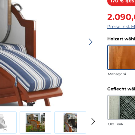
170 € ges
Verkaufsprei
2.090
Preise inkl. 
Holzart wäh
Mahagoni
Geflecht wä
Old Teak