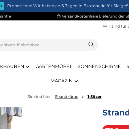
o
Probesitzen: Wir haben an 6 Tagen in Buxtehude für Sie geöf
rantie
Versandkostenfreie Lieferung der 
Wir sind für 
CKHAUBEN
GARTENMÖBEL
SONNENSCHIRME
MAGAZIN
Sie sind hier:
Strandkörbe
1-Sitzer
Strand