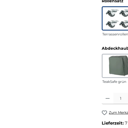
a
Rollensatz
Terrassenrolle
Abdeckhaub
TeakSafe grün
Produkt Anza
Zum Merkze
Lieferzeit:
7