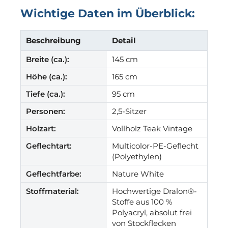
Wichtige Daten im Überblick:
Beschreibung
Detail
Breite (ca.):
145 cm
Höhe (ca.):
165 cm
Tiefe (ca.):
95 cm
Personen:
2,5-Sitzer
Holzart:
Vollholz Teak Vintage
Geflechtart:
Multicolor-PE-Geflecht
(Polyethylen)
Geflechtfarbe:
Nature White
Stoffmaterial:
Hochwertige Dralon®-
Stoffe aus 100 %
Polyacryl, absolut frei
von Stockflecken