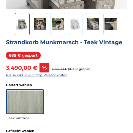
Strandkorb Munkmarsch - Teak Vintage
Rabatt
685 € gespart
Verkaufspreis:
3.490,00 €
%
Regulärer Preis:
4.175,00 €
(16.41% gespart)
Preise inkl. MwSt. zzgl. Versandkosten
auswählen
Holzart wählen
Teak Vintage
auswählen
Geflecht wählen