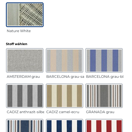
Nature White
auswählen
Stoff wählen
AMSTERDAM grau
BARCELONA grau-sand
BARCELONA grau-blau
CADÍZ anthrazit-silber
CADÍZ camel-ecru
GRANADA grau