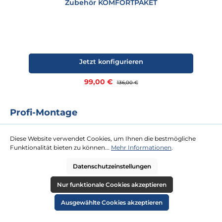
Zubehör KOMFORTPAKET
Jetzt konfigurieren
Verkaufspreis:
99,00 €
Regulärer Preis:
136,00 €
Profi-Montage
Das Rundum-Sorglos-Paket für Sie. Für unsere Profi-Montage ist
kaum eine Dachterrasse zu hoch oder Tür zu schmal. Gegen eine
Diese Website verwendet Cookies, um Ihnen die bestmögliche
Festpauschale kommen zwei Tischler zu Ihnen und platzieren Ihren
Funktionalität bieten zu können...
Mehr Informationen
.
neuen Strandkorb an Ihrem Wunschort.
Datenschutzeinstellungen
mehr erfahren
Nur funktionale Cookies akzeptieren
Ausgewählte Cookies akzeptieren