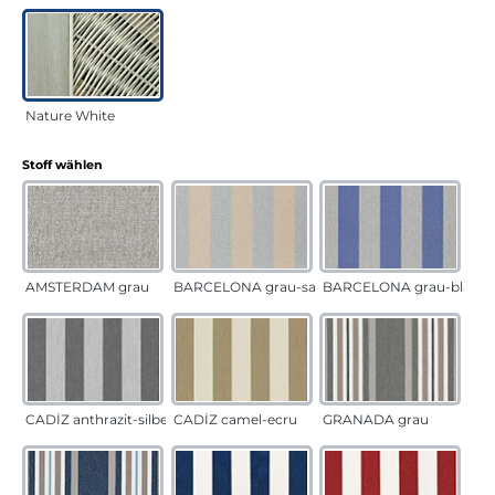
Nature White
auswählen
Stoff wählen
AMSTERDAM grau
BARCELONA grau-sand
BARCELONA grau-blau
CADÍZ anthrazit-silber
CADÍZ camel-ecru
GRANADA grau