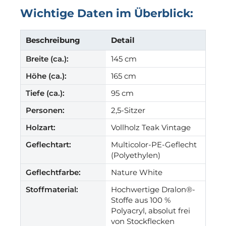
Wichtige Daten im Überblick:
Beschreibung
Detail
Breite (ca.):
145 cm
Höhe (ca.):
165 cm
Tiefe (ca.):
95 cm
Personen:
2,5-Sitzer
Holzart:
Vollholz Teak Vintage
Geflechtart:
Multicolor-PE-Geflecht
(Polyethylen)
Geflechtfarbe:
Nature White
Stoffmaterial:
Hochwertige Dralon®-
Stoffe aus 100 %
Polyacryl, absolut frei
von Stockflecken