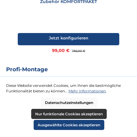
Zubehör KOMFORTPAKET
Jetzt konfigurieren
Verkaufspreis:
99,00 €
Regulärer Preis:
136,00 €
Profi-Montage
Das Rundum-Sorglos-Paket für Sie. Für unsere Profi-Montage ist
kaum eine Dachterrasse zu hoch oder Tür zu schmal. Gegen eine
Diese Website verwendet Cookies, um Ihnen die bestmögliche
Festpauschale kommen zwei Tischler zu Ihnen und platzieren Ihren
Funktionalität bieten zu können...
Mehr Informationen
.
neuen Strandkorb an Ihrem Wunschort.
Datenschutzeinstellungen
mehr erfahren
Nur funktionale Cookies akzeptieren
Ausgewählte Cookies akzeptieren