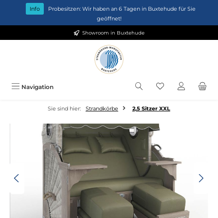
Zum Hauptinhalt springen
Info
Probesitzen: Wir haben an 6 Tagen in Buxtehude für Sie
geöffnet!
Showroom in Buxtehude
Du hast 0 Produkt
Navigation
Sie sind hier:
Strandkörbe
2,5 Sitzer XXL
Bildergalerie überspringen