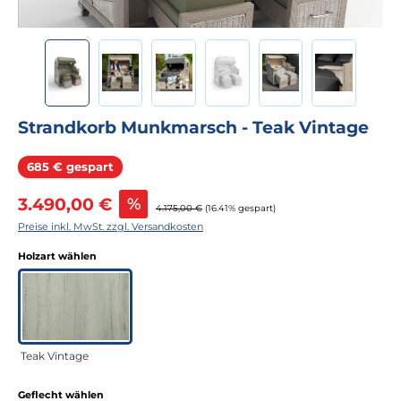
Strandkorb Munkmarsch - Teak Vintage
Rabatt
685 € gespart
Verkaufspreis:
3.490,00 €
%
Regulärer Preis:
4.175,00 €
(16.41% gespart)
Preise inkl. MwSt. zzgl. Versandkosten
auswählen
Holzart wählen
Teak Vintage
auswählen
Geflecht wählen