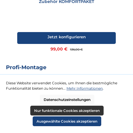
Zubehör KOMFORTPAKET
Jetzt konfigurieren
Verkaufspreis:
99,00 €
Regulärer Preis:
136,00 €
Profi-Montage
Das Rundum-Sorglos-Paket für Sie. Für unsere Profi-Montage ist
kaum eine Dachterrasse zu hoch oder Tür zu schmal. Gegen eine
Diese Website verwendet Cookies, um Ihnen die bestmögliche
Festpauschale kommen zwei Tischler zu Ihnen und platzieren Ihren
Funktionalität bieten zu können...
Mehr Informationen
.
neuen Strandkorb an Ihrem Wunschort.
Datenschutzeinstellungen
mehr erfahren
Nur funktionale Cookies akzeptieren
Ausgewählte Cookies akzeptieren