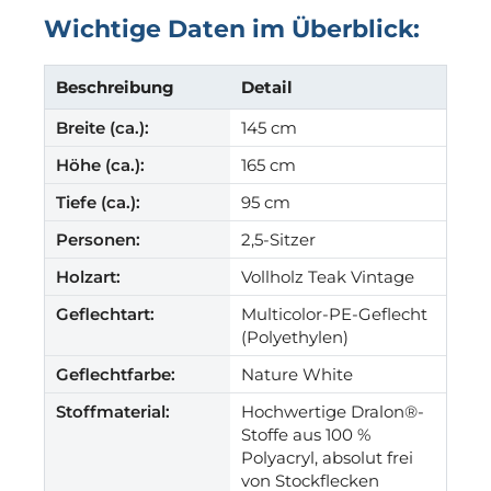
Wichtige Daten im Überblick:
Beschreibung
Detail
Breite (ca.):
145 cm
Höhe (ca.):
165 cm
Tiefe (ca.):
95 cm
Personen:
2,5-Sitzer
Holzart:
Vollholz Teak Vintage
Geflechtart:
Multicolor-PE-Geflecht
(Polyethylen)
Geflechtfarbe:
Nature White
Stoffmaterial:
Hochwertige Dralon®-
Stoffe aus 100 %
Polyacryl, absolut frei
von Stockflecken