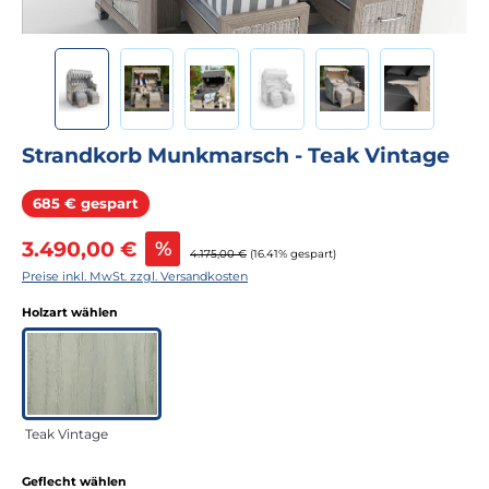
Strandkorb Munkmarsch - Teak Vintage
Rabatt
685 € gespart
Verkaufspreis:
3.490,00 €
%
Regulärer Preis:
4.175,00 €
(16.41% gespart)
Preise inkl. MwSt. zzgl. Versandkosten
auswählen
Holzart wählen
Teak Vintage
auswählen
Geflecht wählen