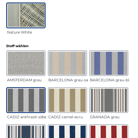
Nature White
auswählen
Stoff wählen
AMSTERDAM grau
BARCELONA grau-sand
BARCELONA grau-blau
CADÍZ anthrazit-silber
CADÍZ camel-ecru
GRANADA grau