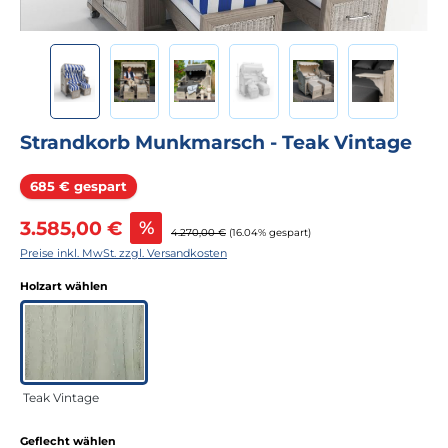
Strandkorb Munkmarsch - Teak Vintage
Rabatt
685 € gespart
Verkaufspreis:
3.585,00 €
%
Regulärer Preis:
4.270,00 €
(16.04% gespart)
Preise inkl. MwSt. zzgl. Versandkosten
auswählen
Holzart wählen
Teak Vintage
auswählen
Geflecht wählen