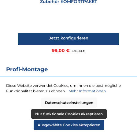
Zubehör KOMFORTPAKET
Jetzt konfigurieren
Verkaufspreis:
99,00 €
Regulärer Preis:
136,00 €
Profi-Montage
Das Rundum-Sorglos-Paket für Sie. Für unsere Profi-Montage ist
kaum eine Dachterrasse zu hoch oder Tür zu schmal. Gegen eine
Diese Website verwendet Cookies, um Ihnen die bestmögliche
Festpauschale kommen zwei Tischler zu Ihnen und platzieren Ihren
Funktionalität bieten zu können...
Mehr Informationen
.
neuen Strandkorb an Ihrem Wunschort.
Datenschutzeinstellungen
mehr erfahren
Nur funktionale Cookies akzeptieren
Ausgewählte Cookies akzeptieren