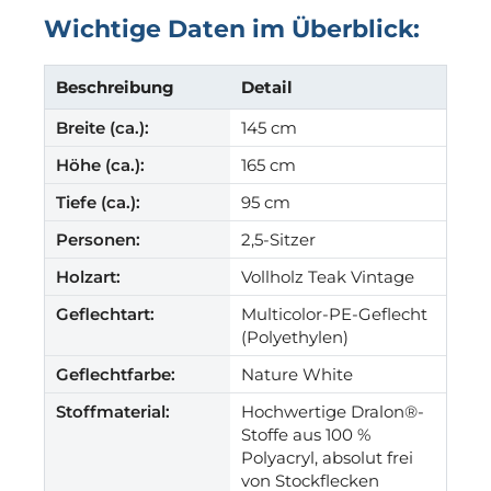
Wichtige Daten im Überblick:
Beschreibung
Detail
Breite (ca.):
145 cm
Höhe (ca.):
165 cm
Tiefe (ca.):
95 cm
Personen:
2,5-Sitzer
Holzart:
Vollholz Teak Vintage
Geflechtart:
Multicolor-PE-Geflecht
(Polyethylen)
Geflechtfarbe:
Nature White
Stoffmaterial:
Hochwertige Dralon®-
Stoffe aus 100 %
Polyacryl, absolut frei
von Stockflecken