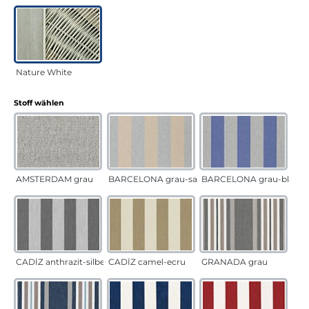
Nature White
auswählen
Stoff wählen
AMSTERDAM grau
BARCELONA grau-sand
BARCELONA grau-blau
CADÍZ anthrazit-silber
CADÍZ camel-ecru
GRANADA grau