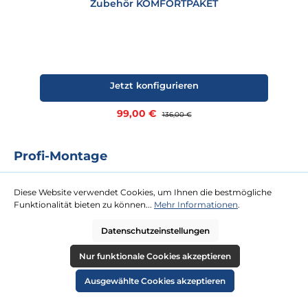
Zubehör KOMFORTPAKET
Jetzt konfigurieren
Verkaufspreis:
99,00 €
Regulärer Preis:
136,00 €
Profi-Montage
Das Rundum-Sorglos-Paket für Sie. Für unsere Profi-Montage ist
kaum eine Dachterrasse zu hoch oder Tür zu schmal. Gegen eine
Diese Website verwendet Cookies, um Ihnen die bestmögliche
Festpauschale kommen zwei Tischler zu Ihnen und platzieren Ihren
Funktionalität bieten zu können...
Mehr Informationen
.
neuen Strandkorb an Ihrem Wunschort.
Datenschutzeinstellungen
mehr erfahren
Nur funktionale Cookies akzeptieren
Ausgewählte Cookies akzeptieren