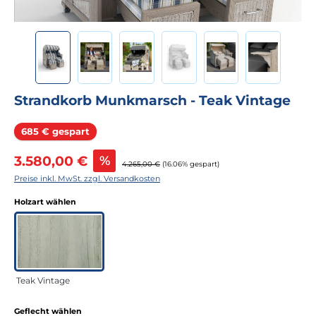
Strandkorb Munkmarsch - Teak Vintage
Rabatt
685 € gespart
Verkaufspreis:
3.580,00 €
%
Regulärer Preis:
4.265,00 €
(16.06% gespart)
Preise inkl. MwSt. zzgl. Versandkosten
auswählen
Holzart wählen
Teak Vintage
auswählen
Geflecht wählen