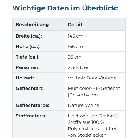
Wichtige Daten im Überblick:
Beschreibung
Detail
Breite (ca.):
145 cm
Höhe (ca.):
165 cm
Tiefe (ca.):
95 cm
Personen:
2,5-Sitzer
Holzart:
Vollholz Teak Vintage
Geflechtart:
Multicolor-PE-Geflecht
(Polyethylen)
Geflechtfarbe:
Nature White
Stoffmaterial:
Hochwertige Dralon®-
Stoffe aus 100 %
Polyacryl, absolut frei
von Stockflecken