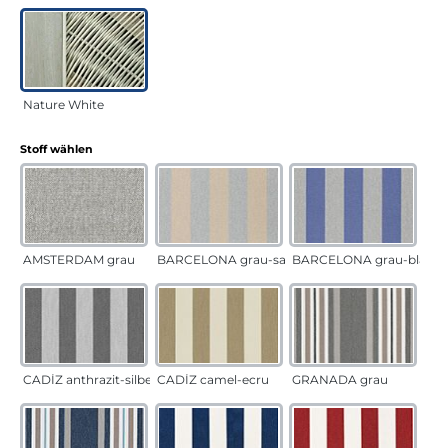
Nature White
auswählen
Stoff wählen
AMSTERDAM grau
BARCELONA grau-sand
BARCELONA grau-blau
CADÍZ anthrazit-silber
CADÍZ camel-ecru
GRANADA grau