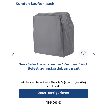
Produktgalerie überspringen
Kunden kauften auch
TeakSafe-Abdeckhaube "Kampen" incl.
Befestigungskordel, anthrazit
Abdeckhaube wählen:
TeakSafe (atmungsaktiv)
anthrazit
Jetzt konfigurieren
Regulärer Preis:
195,00 €