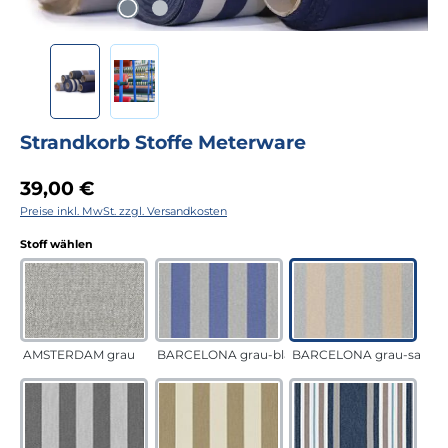
Strandkorb Stoffe Meterware
Regulärer Preis:
39,00 €
Preise inkl. MwSt. zzgl. Versandkosten
auswählen
Stoff wählen
AMSTERDAM grau
BARCELONA grau-blau
BARCELONA grau-sand