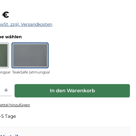
eis:
 €
MwSt. zzgl. Versandkosten
auswählen
e wählen
ngsaktiv) grün
TeakSafe (atmungsaktiv) anthrazit
hl: Gib den gewünschten Wert ein oder benutze die Schaltfläche
In den Warenkorb
ttel hinzufügen
-5 Tage