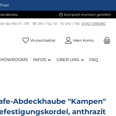
fnet!
Strandkörbe
Komplett montiert geliefert
Sie da:
Mo-Fr, 09 - 18 Uhr / Sa. 10 - 15 Uhr | Tel.
04161 596680
Du hast 0 Produkte auf dem Merk
Wunschzettel
Mein Konto
SHOWROOMS
INFOS
ÜBER UNS
FAQ
afe-Abdeckhaube "Kampen"
Befestigungskordel, anthrazit