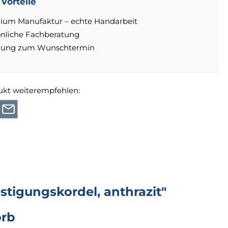
Vorteile
ium Manufaktur – echte Handarbeit
önliche Fachberatung
erung zum Wunschtermin
ukt weiterempfehlen:
tigungskordel, anthrazit"
orb