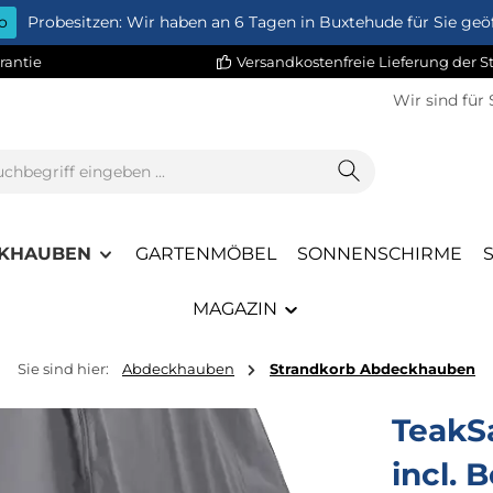
o
Probesitzen: Wir haben an 6 Tagen in Buxtehude für Sie geöf
rantie
Versandkostenfreie Lieferung der 
Wir sind für 
KHAUBEN
GARTENMÖBEL
SONNENSCHIRME
MAGAZIN
Sie sind hier:
Abdeckhauben
Strandkorb Abdeckhauben
TeakS
incl. 