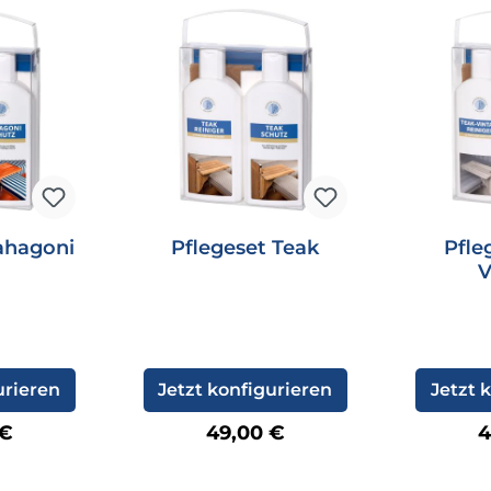
ahagoni
Pflegeset Teak
Pfle
V
urieren
Jetzt konfigurieren
Jetzt 
rer Preis:
Regulärer Preis:
R
 €
49,00 €
4