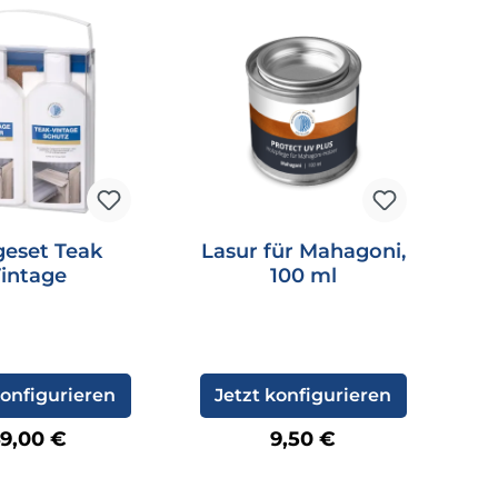
geset Teak
Lasur für Mahagoni,
L
intage
100 ml
konfigurieren
Jetzt konfigurieren
egulärer Preis:
Regulärer Preis:
9,00 €
9,50 €