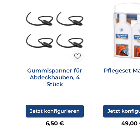
Gummispanner für
Pflegeset M
Abdeckhauben, 4
Stück
Jetzt konfigurieren
Jetzt konfig
Regulärer Preis:
Regulä
6,50 €
49,00