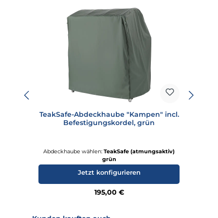
TeakSafe-Abdeckhaube "Kampen" incl.
Te
Befestigungskordel, grün
Abdeckhaube wählen:
TeakSafe (atmungsaktiv)
A
grün
Jetzt konfigurieren
Regulärer Preis:
195,00 €
Produktgalerie überspringen