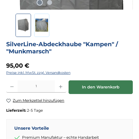
SilverLine-Abdeckhaube "Kampen" /
"Munkmarsch"
Regulärer Preis:
95,00 €
Preise inkl. MwSt. zzgl. Versandkosten
Produkt Anzahl: Gib den gewünschten Wert ein oder benutze die Schaltflächen
In den Warenkorb
Zum Merkzettel hinzufügen
Lieferzeit:
2-5 Tage
Unsere Vorteile
Premium Manufaktur – echte Handarbeit