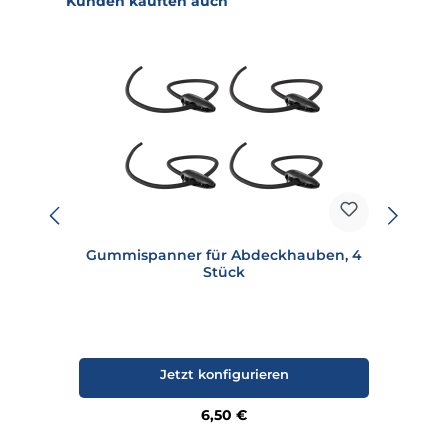
Kunden kauften auch
Gummispanner für Abdeckhauben, 4
Stück
Jetzt konfigurieren
Regulärer Preis:
6,50 €