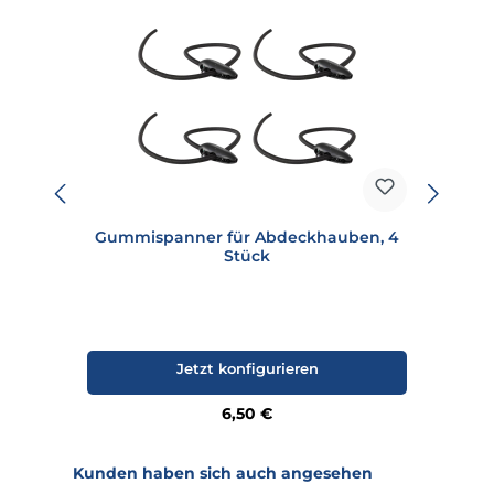
Gummispanner für Abdeckhauben, 4
Stück
Jetzt konfigurieren
Regulärer Preis:
6,50 €
Produktgalerie überspringen
Kunden haben sich auch angesehen