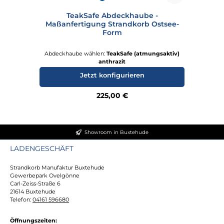
TeakSafe Abdeckhaube -
Te
Maßanfertigung Strandkorb Ostsee-
Form
Abdeckhaube wählen:
TeakSafe (atmungsaktiv)
A
anthrazit
Jetzt konfigurieren
Regulärer Preis:
225,00 €
Showroom in Buxtehude
LADENGESCHÄFT
Strandkorb Manufaktur Buxtehude
Gewerbepark Ovelgönne
Carl-Zeiss-Straße 6
21614 Buxtehude
Telefon:
04161 596680
Öffnungszeiten: