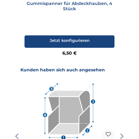
Gummispanner für Abdeckhauben, 4
Stück
Jetzt konfigurieren
Regulärer Preis:
6,50 €
Produktgalerie überspringen
Kunden haben sich auch angesehen