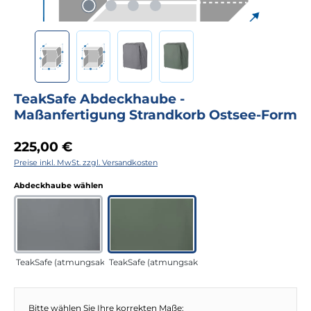
TeakSafe Abdeckhaube -
Maßanfertigung Strandkorb Ostsee-Form
Regulärer Preis:
225,00 €
Preise inkl. MwSt. zzgl. Versandkosten
auswählen
Abdeckhaube wählen
TeakSafe (atmungsaktiv) anthrazit
TeakSafe (atmungsaktiv) grün
Bitte wählen Sie Ihre korrekten Maße: