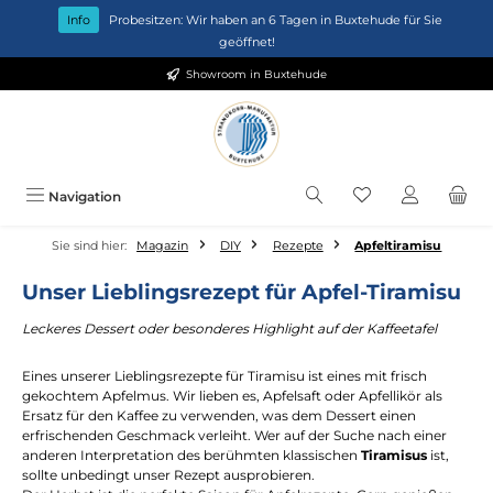
Zum Hauptinhalt springen
Info
Probesitzen: Wir haben an 6 Tagen in Buxtehude für Sie
geöffnet!
Showroom in Buxtehude
Du hast 0 Produkt
Navigation
Sie sind hier:
Magazin
DIY
Rezepte
Apfeltiramisu
Unser Lieblingsrezept für Apfel-Tiramisu
Leckeres Dessert oder besonderes Highlight auf der Kaffeetafel
Eines unserer Lieblingsrezepte für Tiramisu ist eines mit frisch
gekochtem Apfelmus. Wir lieben es, Apfelsaft oder Apfellikör als
Ersatz für den Kaffee zu verwenden, was dem Dessert einen
erfrischenden Geschmack verleiht. Wer auf der Suche nach einer
anderen Interpretation des berühmten klassischen
Tiramisus
ist,
sollte unbedingt unser Rezept ausprobieren.