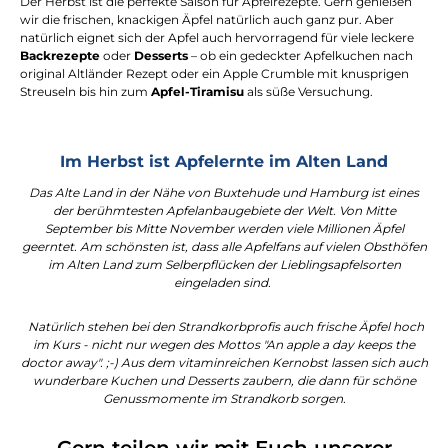
Der Herbst ist die perfekte Saison für Apfelrezepte. Gern genießen
wir die frischen, knackigen Äpfel natürlich auch ganz pur. Aber
natürlich eignet sich der Apfel auch hervorragend für viele leckere
Backrezepte
oder
Desserts
– ob ein gedeckter Apfelkuchen nach
original Altländer Rezept oder ein Apple Crumble mit knusprigen
Streuseln bis hin zum
Apfel-Tiramisu
als süße Versuchung.
Im Herbst ist Apfelernte im Alten Land
Das Alte Land in der Nähe von Buxtehude und Hamburg ist eines
der berühmtesten Apfelanbaugebiete der Welt. Von Mitte
September bis Mitte November werden viele Millionen Äpfel
geerntet. Am schönsten ist, dass alle Apfelfans auf vielen Obsthöfen
im Alten Land zum Selberpflücken der Lieblingsapfelsorten
eingeladen sind.
Natürlich stehen bei den Strandkorbprofis auch frische Äpfel hoch
im Kurs - nicht nur wegen des Mottos "An apple a day keeps the
doctor away". ;-) Aus dem vitaminreichen Kernobst lassen sich auch
wunderbare Kuchen und Desserts zaubern, die dann für schöne
Genussmomente im Strandkorb sorgen.