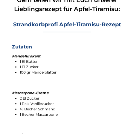
Gern teilen wir mit Euch unserer
Lieblingsrezept für Apfel-Tiramisu:
Strandkorbprofi Apfel-Tiramisu-Rezept
Zutaten
Mandelkrokant
1 El Butter
1 El Zucker
100 gr Mandelblätter
Mascarpone-Creme
2 El Zucker
1 Pck. Vanillezucker
½ Becher Schmand
1 Becher Mascarpone