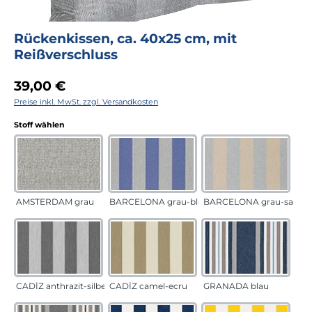
Rückenkissen, ca. 40x25 cm, mit
Reißverschluss
Regulärer Preis:
39,00 €
Preise inkl. MwSt. zzgl. Versandkosten
auswählen
Stoff wählen
AMSTERDAM grau
BARCELONA grau-blau
BARCELONA grau-sand
CADÍZ anthrazit-silber
CADÍZ camel-ecru
GRANADA blau