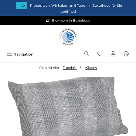
Zum Hauptinhalt springen
Info
Probesitzen: Wir haben an 6 Tagen in Buxtehude für Sie
geöffnet!
Showroom in Buxtehude
Du hast 0 Produkt
Navigation
Sie sind hier:
Zubehör
Kissen
Bildergalerie überspringen