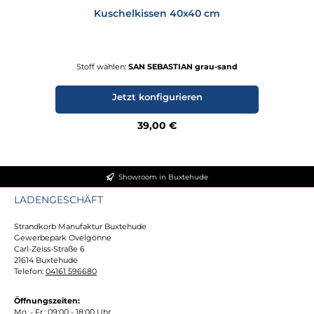
Kuschelkissen 40x40 cm
Stoff wählen:
SAN SEBASTIAN grau-sand
Jetzt konfigurieren
Regulärer Preis:
39,00 €
Showroom in Buxtehude
LADENGESCHÄFT
Strandkorb Manufaktur Buxtehude
Gewerbepark Ovelgönne
Carl-Zeiss-Straße 6
21614 Buxtehude
Telefon:
04161 596680
Öffnungszeiten:
Mo. - Fr.: 09:00 - 18:00 Uhr