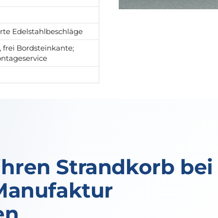
rte Edelstahlbeschläge
 frei Bordsteinkante;
ontageservice
ren Strandkorb bei
Manufaktur
en