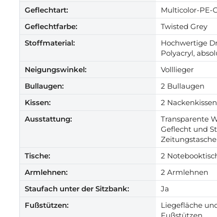
Geflechtart:
Multicolor-PE-G
Geflechtfarbe:
Twisted Grey
Stoffmaterial:
Hochwertige Dr
Polyacryl, absol
Neigungswinkel:
Volllieger
Bullaugen:
2 Bullaugen
Kissen:
2 Nackenkissen
Ausstattung:
Transparente W
Geflecht und S
Zeitungstasche
Tische:
2 Notebooktisc
Armlehnen:
2 Armlehnen
Staufach unter der Sitzbank:
Ja
Fußstützen:
Liegefläche un
Fußstützen