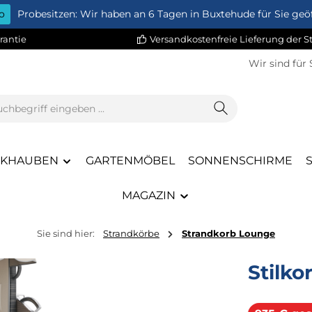
o
Probesitzen: Wir haben an 6 Tagen in Buxtehude für Sie geöf
rantie
Versandkostenfreie Lieferung der 
Wir sind für 
CKHAUBEN
GARTENMÖBEL
SONNENSCHIRME
MAGAZIN
Sie sind hier:
Strandkörbe
Strandkorb Lounge
Stilko