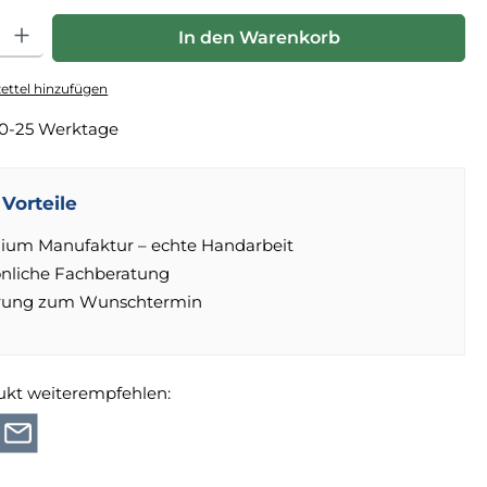
hl: Gib den gewünschten Wert ein oder benutze die Schaltfläche
In den Warenkorb
ttel hinzufügen
0-25 Werktage
Vorteile
ium Manufaktur – echte Handarbeit
önliche Fachberatung
erung zum Wunschtermin
ukt weiterempfehlen: