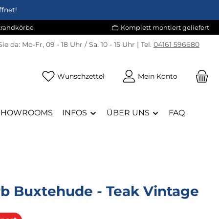
fnet!
Strandkörbe
Komplett montiert geliefert
Sie da:
Mo-Fr, 09 - 18 Uhr / Sa. 10 - 15 Uhr | Tel.
04161 596680
Du hast 0 Produkte auf dem Merk
Wunschzettel
Mein Konto
SHOWROOMS
INFOS
ÜBER UNS
FAQ
rb Buxtehude - Teak Vintage