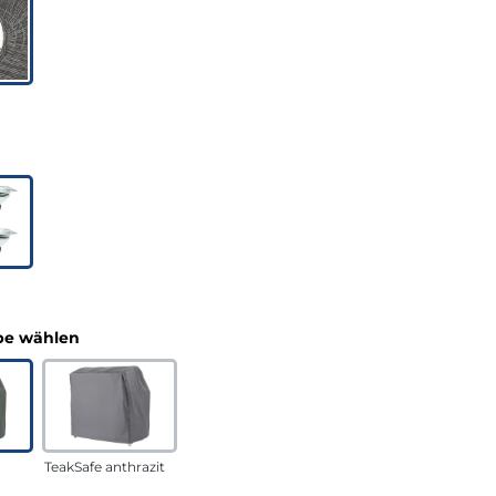
uswählen
n
auswählen
e wählen
TeakSafe anthrazit