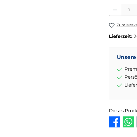
Produkt Anza
Zum Merkze
Lieferzeit:
2
Unsere 
Prem
Pers
Lief
Dieses Prod