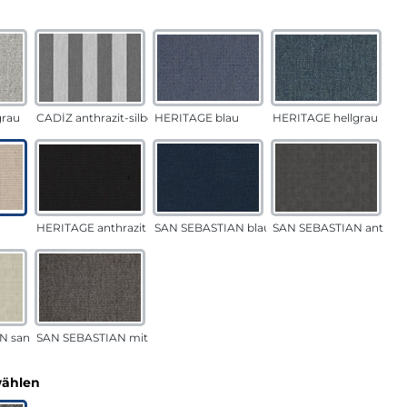
auswählen
n
rau
CADÍZ anthrazit-silber
HERITAGE blau
HERITAGE hellgrau
HERITAGE anthrazit
SAN SEBASTIAN blau
SAN SEBASTIAN anthraz
N sand
SAN SEBASTIAN mittelgrau
auswählen
wählen