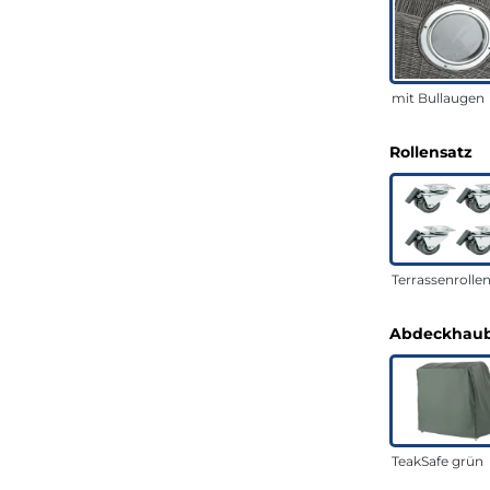
mit Bullaugen
a
Rollensatz
Terrassenrolle
Abdeckhaub
TeakSafe grün