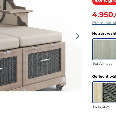
935 € ges
Verkaufsprei
4.950
Preise inkl. 
Holzart wäh
Teak Vintage
Geflecht wä
Twist Grey