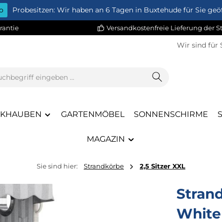
o
Probesitzen: Wir haben an 6 Tagen in Buxtehude für Sie geöf
rantie
Versandkostenfreie Lieferung der 
Wir sind für 
CKHAUBEN
GARTENMÖBEL
SONNENSCHIRME
MAGAZIN
Sie sind hier:
Strandkörbe
2,5 Sitzer XXL
Stran
White