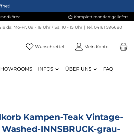
fnet!
Strandkörbe
Komplett montiert geliefert
Sie da:
Mo-Fr, 09 - 18 Uhr / Sa. 10 - 15 Uhr | Tel.
04161 596680
Du hast 0 Produkte auf dem Merk
Wunschzettel
Mein Konto
SHOWROOMS
INFOS
ÜBER UNS
FAQ
dkorb Kampen-Teak Vintage-
 Washed-INNSBRUCK-grau-