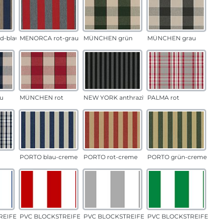
d-blau
MENORCA rot-grau
MÜNCHEN grün
MÜNCHEN grau
u
MÜNCHEN rot
NEW YORK anthrazit
PALMA rot
PORTO blau-creme
PORTO rot-creme
PORTO grün-creme
EIFEN blau
PVC BLOCKSTREIFEN rot
PVC BLOCKSTREIFEN grau
PVC BLOCKSTREIFEN g