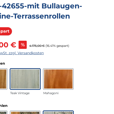
-42655-mit Bullaugen-
line-Terrassenrollen
Rabatt
spart
s:
,00 €
%
Regulärer Preis:
4.175,00 €
(16.41% gespart)
MwSt. zzgl. Versandkosten
auswählen
len
Teak Vintage
Mahagoni
auswählen
hlen