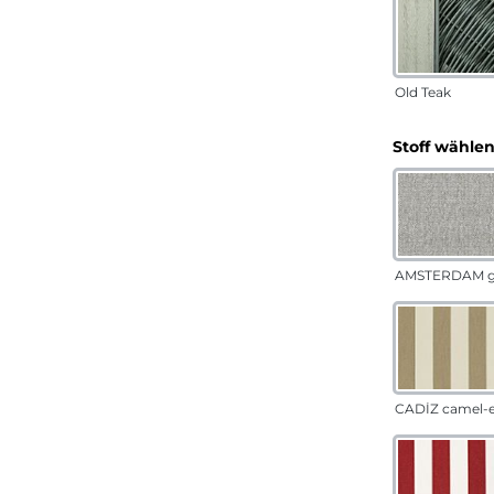
Old Teak
Stoff wähle
AMSTERDAM g
CADÍZ camel-