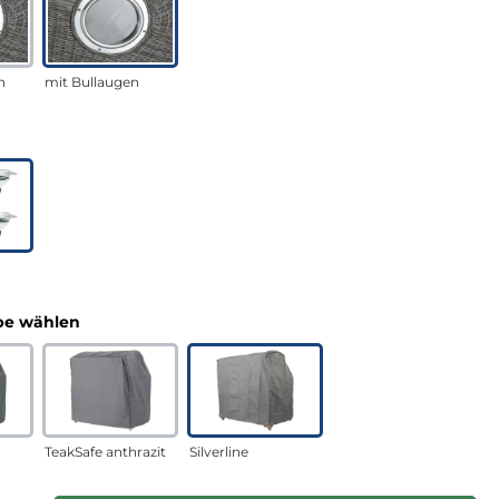
n
mit Bullaugen
uswählen
n
auswählen
e wählen
TeakSafe anthrazit
Silverline