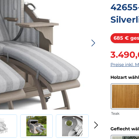
42655
Silver
685 € ge
Verkaufsprei
3.490
Preise inkl. 
Holzart wäh
Teak
Geflecht wä