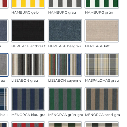
HAMBURG gelb
HAMBURG grau
HAMBURG grün
u
HERITAGE anthrazit
HERITAGE hellgrau
HERITAGE kitt
rau
LISSABON grau
LISSABON cayenne
MASPALOMAS grau
blau
MENORCA blau-grau
MENORCA grün-grau
MENORCA sand-grau