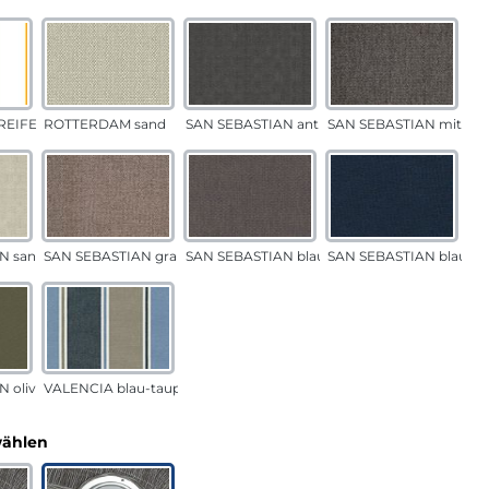
EIFEN gelb
ROTTERDAM sand
SAN SEBASTIAN anthrazit
SAN SEBASTIAN mittelg
N sand
SAN SEBASTIAN grau-sand
SAN SEBASTIAN blau-sand
SAN SEBASTIAN blau
 oliv
VALENCIA blau-taupe
auswählen
wählen