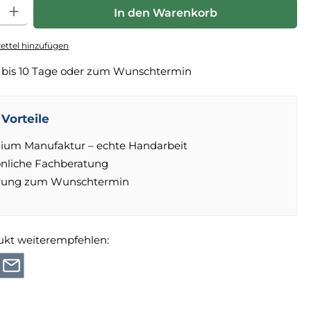
hl: Gib den gewünschten Wert ein oder benutze die Schaltfläche
In den Warenkorb
ttel hinzufügen
 bis 10 Tage oder zum Wunschtermin
Vorteile
ium Manufaktur – echte Handarbeit
önliche Fachberatung
erung zum Wunschtermin
ukt weiterempfehlen: