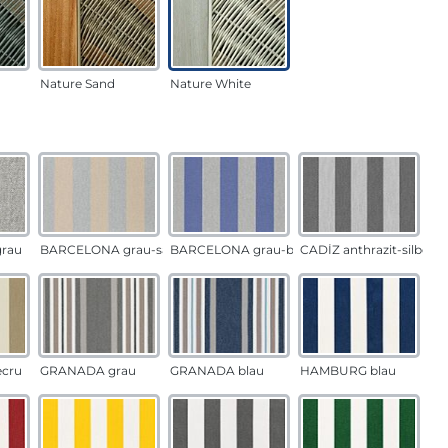
Nature Sand
Nature White
auswählen
n
rau
BARCELONA grau-sand
BARCELONA grau-blau
CADÍZ anthrazit-silber
ecru
GRANADA grau
GRANADA blau
HAMBURG blau