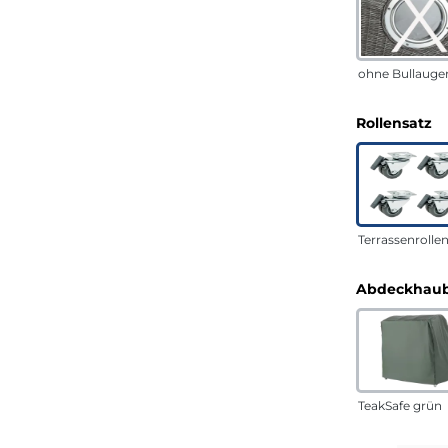
ohne Bullauge
a
Rollensatz
Terrassenrolle
Abdeckhaub
TeakSafe grün