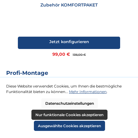
Zubehör KOMFORTPAKET
Jetzt konfigurieren
Verkaufspreis:
99,00 €
Regulärer Preis:
136,00 €
Profi-Montage
Das Rundum-Sorglos-Paket für Sie. Für unsere Profi-Montage ist
Diese Website verwendet Cookies, um Ihnen die bestmögliche
kaum eine Dachterrasse zu hoch oder Tür zu schmal. Gegen eine
Funktionalität bieten zu können...
Mehr Informationen
.
Festpauschale kommen zwei Tischler zu Ihnen und platzieren Ihren
neuen Strandkorb an Ihrem Wunschort.
Datenschutzeinstellungen
Nur funktionale Cookies akzeptieren
mehr erfahren
Ausgewählte Cookies akzeptieren