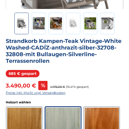
Strandkorb Kampen-Teak Vintage-White
Washed-CADÍZ-anthrazit-silber-32708-
32808-mit Bullaugen-Silverline-
Terrassenrollen
Rabatt
685 € gespart
Verkaufspreis:
3.490,00 €
%
Regulärer Preis:
4.175,00 €
(16.41% gespart)
Preise inkl. MwSt. zzgl. Versandkosten
auswählen
Holzart wählen