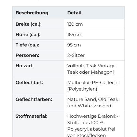
Beschreibung
Detail
Breite (ca.):
130 cm
Höhe (ca.):
165 cm
Tiefe (ca.):
95 cm
Personen:
2-Sitzer
Holzart:
Vollholz Teak Vintage,
Teak oder Mahagoni
Geflechtart:
Multicolor-PE-Geflecht
(Polyethylen)
Geflechtfarben:
Nature Sand, Old Teak
und White-washed
Stoffmaterial:
Hochwertige Dralon®-
Stoffe aus 100 %
Polyacryl, absolut frei
von Stockflecken