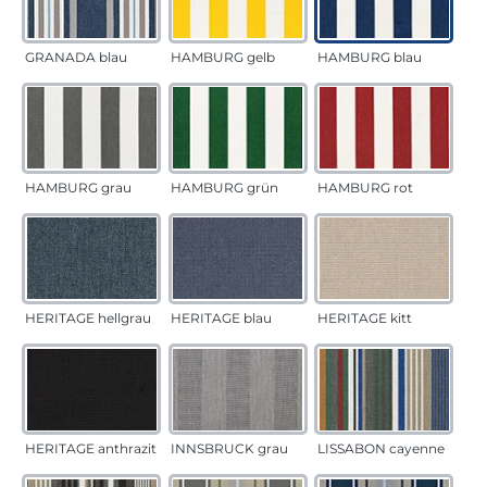
GRANADA blau
HAMBURG gelb
HAMBURG blau
HAMBURG grau
HAMBURG grün
HAMBURG rot
HERITAGE hellgrau
HERITAGE blau
HERITAGE kitt
HERITAGE anthrazit
INNSBRUCK grau
LISSABON cayenne