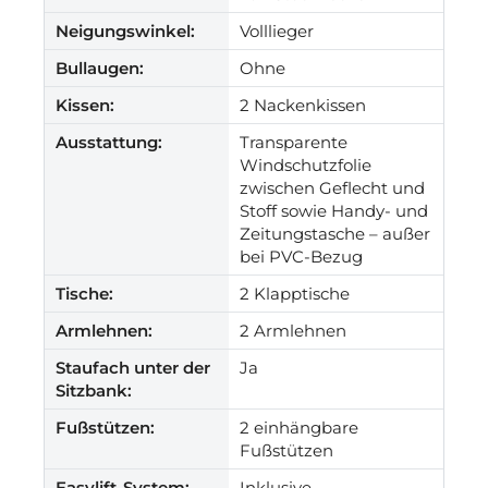
Neigungswinkel:
Volllieger
Bullaugen:
Ohne
Kissen:
2 Nackenkissen
Ausstattung:
Transparente
Windschutzfolie
zwischen Geflecht und
Stoff sowie Handy- und
Zeitungstasche – außer
bei PVC-Bezug
Tische:
2 Klapptische
Armlehnen:
2 Armlehnen
Staufach unter der
Ja
Sitzbank:
Fußstützen:
2 einhängbare
Fußstützen
Easylift-System:
Inklusive