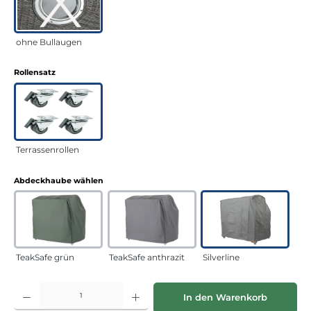
ohne Bullaugen
auswählen
Rollensatz
Terrassenrollen
auswählen
Abdeckhaube wählen
TeakSafe grün
TeakSafe anthrazit
Silverline
Produkt Anzahl: Gib den gewünschten Wert ein oder benutze die Schaltflächen
In den Warenkorb