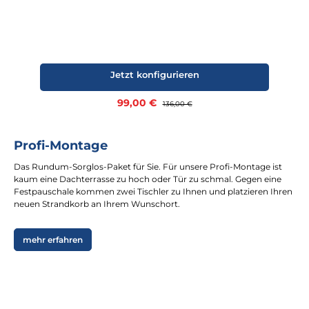
Jetzt konfigurieren
Verkaufspreis:
99,00 €
Regulärer Preis:
136,00 €
Profi-Montage
Das Rundum-Sorglos-Paket für Sie. Für unsere Profi-Montage ist
kaum eine Dachterrasse zu hoch oder Tür zu schmal. Gegen eine
Festpauschale kommen zwei Tischler zu Ihnen und platzieren Ihren
neuen Strandkorb an Ihrem Wunschort.
mehr erfahren