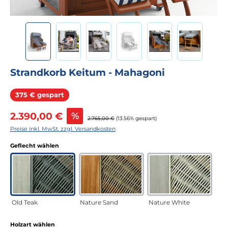
Strandkorb Keitum - Mahagoni
Rabatt
375 € gespart
Verkaufspreis:
2.390,00 €
%
Regulärer Preis:
2.765,00 €
(13.56% gespart)
Preise inkl. MwSt. zzgl. Versandkosten
auswählen
Geflecht wählen
Old Teak
Nature Sand
Nature White
auswählen
Holzart wählen