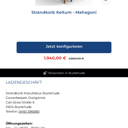
Strandkorb Keitum - Mahagoni
Jetzt konfigurieren
Verkaufspreis:
1.940,00 €
Regulärer Preis:
2.660,00 €
Showroom in Buxtehude
LADENGESCHÄFT
Strandkorb Manufaktur Buxtehude
Gewerbepark Ovelgönne
Carl-Zeiss-Straße 6
21614 Buxtehude
Telefon:
04161 596680
Öffnungszeiten:
Mo. - Fr.: 09:00 - 18:00 Uhr