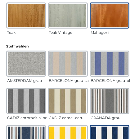
Teak
Teak Vintage
Mahagoni
auswählen
Stoff wählen
AMSTERDAM grau
BARCELONA grau-sand
BARCELONA grau-blau
CADÍZ anthrazit-silber
CADÍZ camel-ecru
GRANADA grau