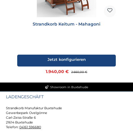
Strandkorb Keitum - Mahagoni
Jetzt konfigurieren
Verkaufspreis:
1.940,00 €
Regulärer Preis:
2.660,00 €
Showroom in Buxtehude
LADENGESCHÄFT
Strandkorb Manufaktur Buxtehude
Gewerbepark Ovelgönne
Carl-Zeiss-Straße 6
21614 Buxtehude
Telefon:
04161 596680