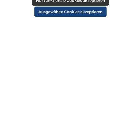
RECHTLICHES
Nur funktionale Cookies akzeptieren
Impressum
Ausgewählte Cookies akzeptieren
AGB
Datenschutz
Widerruf
Cookie-Einstellungen
ZAHLUNGSARTEN
VERSANDARTEN
SICHER EINKAUFEN
ÜBER UNS
NEWSLETTER
Alle Preise inkl. gesetzl. Mehrwertsteuer zzgl.
Versandkosten
und ggf.
Nachnahmegebühren, wenn nicht anders angegeben.
© 2026 Die Strandkorbprofis GmbH - Alle Rechte vorbehalten. Theme by
ThemeWare®