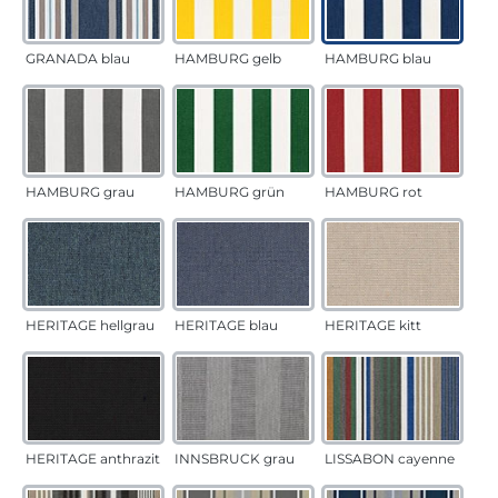
GRANADA blau
HAMBURG gelb
HAMBURG blau
HAMBURG grau
HAMBURG grün
HAMBURG rot
HERITAGE hellgrau
HERITAGE blau
HERITAGE kitt
HERITAGE anthrazit
INNSBRUCK grau
LISSABON cayenne