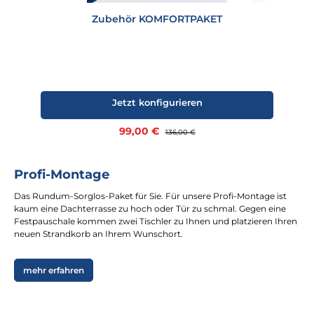
Zubehör KOMFORTPAKET
Jetzt konfigurieren
Verkaufspreis:
99,00 €
Regulärer Preis:
136,00 €
Profi-Montage
Das Rundum-Sorglos-Paket für Sie. Für unsere Profi-Montage ist
kaum eine Dachterrasse zu hoch oder Tür zu schmal. Gegen eine
Festpauschale kommen zwei Tischler zu Ihnen und platzieren Ihren
neuen Strandkorb an Ihrem Wunschort.
mehr erfahren