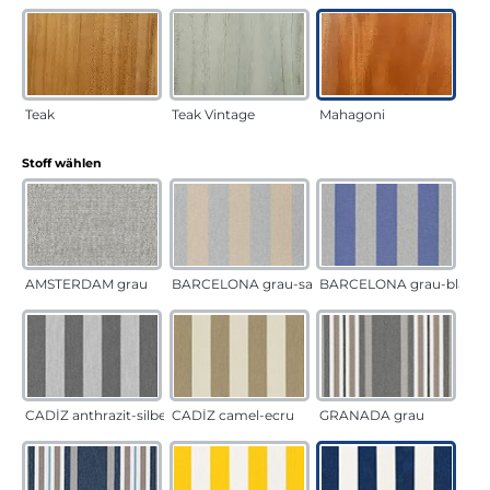
Teak
Teak Vintage
Mahagoni
auswählen
Stoff wählen
AMSTERDAM grau
BARCELONA grau-sand
BARCELONA grau-blau
CADÍZ anthrazit-silber
CADÍZ camel-ecru
GRANADA grau