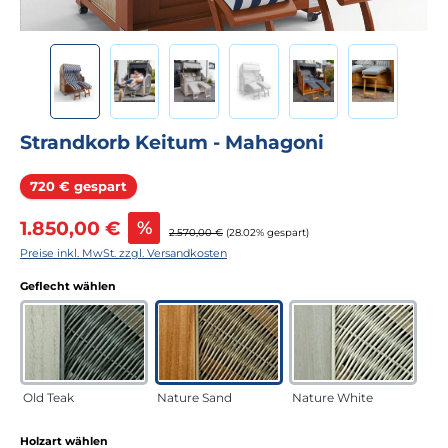
Strandkorb Keitum - Mahagoni
Rabatt
720 € gespart
Verkaufspreis:
1.850,00 €
%
Regulärer Preis:
2.570,00 €
(28.02% gespart)
Preise inkl. MwSt. zzgl. Versandkosten
auswählen
Geflecht wählen
Old Teak
Nature Sand
Nature White
auswählen
Holzart wählen