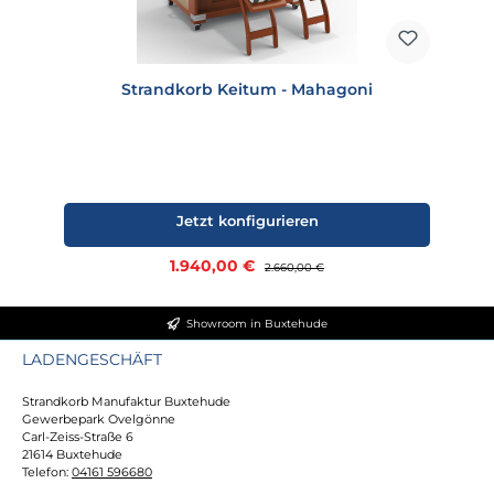
Strandkorb Keitum - Mahagoni
Jetzt konfigurieren
Verkaufspreis:
1.940,00 €
Regulärer Preis:
2.660,00 €
Showroom in Buxtehude
LADENGESCHÄFT
Strandkorb Manufaktur Buxtehude
Gewerbepark Ovelgönne
Carl-Zeiss-Straße 6
21614 Buxtehude
Telefon:
04161 596680