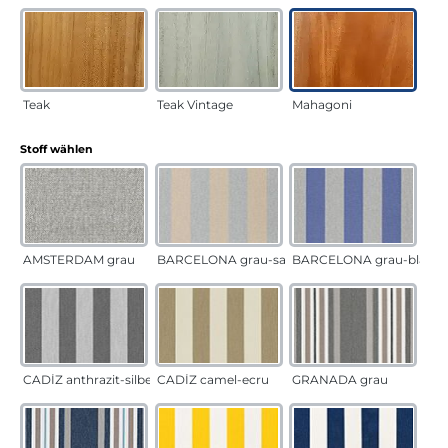
Teak
Teak Vintage
Mahagoni
auswählen
Stoff wählen
AMSTERDAM grau
BARCELONA grau-sand
BARCELONA grau-blau
CADÍZ anthrazit-silber
CADÍZ camel-ecru
GRANADA grau