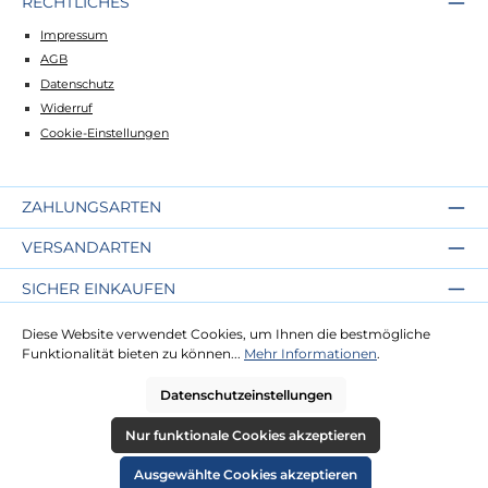
RECHTLICHES
Impressum
AGB
Datenschutz
Widerruf
Cookie-Einstellungen
ZAHLUNGSARTEN
VERSANDARTEN
SICHER EINKAUFEN
ÜBER UNS
Diese Website verwendet Cookies, um Ihnen die bestmögliche
Funktionalität bieten zu können...
Mehr Informationen
.
NEWSLETTER
Datenschutzeinstellungen
Nur funktionale Cookies akzeptieren
Alle Preise inkl. gesetzl. Mehrwertsteuer zzgl.
Versandkosten
und ggf.
Nachnahmegebühren, wenn nicht anders angegeben.
Ausgewählte Cookies akzeptieren
© 2026 Die Strandkorbprofis GmbH - Alle Rechte vorbehalten. Theme by
ThemeWare®