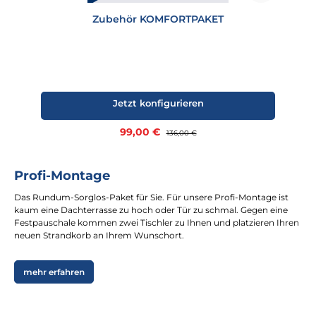
Zubehör KOMFORTPAKET
Jetzt konfigurieren
Verkaufspreis:
99,00 €
Regulärer Preis:
136,00 €
Profi-Montage
Das Rundum-Sorglos-Paket für Sie. Für unsere Profi-Montage ist
kaum eine Dachterrasse zu hoch oder Tür zu schmal. Gegen eine
Festpauschale kommen zwei Tischler zu Ihnen und platzieren Ihren
neuen Strandkorb an Ihrem Wunschort.
mehr erfahren