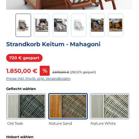
Strandkorb Keitum - Mahagoni
Rabatt
720 € gespart
Verkaufspreis:
1.850,00 €
%
Regulärer Preis:
2.570,00 €
(28.02% gespart)
Preise inkl. MwSt. zzgl. Versandkosten
auswählen
Geflecht wählen
Old Teak
Nature Sand
Nature White
auswählen
Holzart wählen