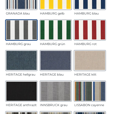
GRANADA blau
HAMBURG gelb
HAMBURG blau
HAMBURG grau
HAMBURG grün
HAMBURG rot
HERITAGE hellgrau
HERITAGE blau
HERITAGE kitt
HERITAGE anthrazit
INNSBRUCK grau
LISSABON cayenne