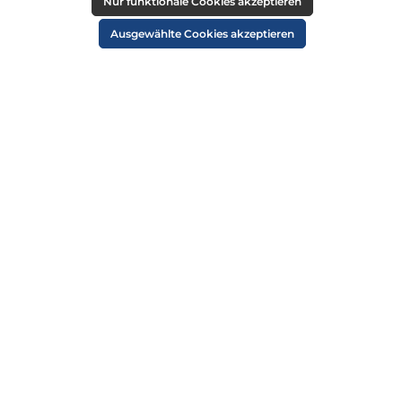
RECHTLICHES
Nur funktionale Cookies akzeptieren
Impressum
Ausgewählte Cookies akzeptieren
AGB
Datenschutz
Widerruf
Cookie-Einstellungen
ZAHLUNGSARTEN
VERSANDARTEN
SICHER EINKAUFEN
ÜBER UNS
NEWSLETTER
Alle Preise inkl. gesetzl. Mehrwertsteuer zzgl.
Versandkosten
und ggf.
Nachnahmegebühren, wenn nicht anders angegeben.
© 2026 Die Strandkorbprofis GmbH - Alle Rechte vorbehalten. Theme by
ThemeWare®