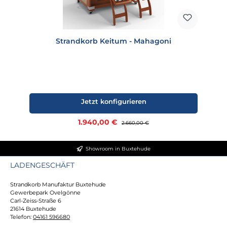
Strandkorb Keitum - Mahagoni
Jetzt konfigurieren
Verkaufspreis:
1.940,00 €
Regulärer Preis:
2.660,00 €
Showroom in Buxtehude
LADENGESCHÄFT
Strandkorb Manufaktur Buxtehude
Gewerbepark Ovelgönne
Carl-Zeiss-Straße 6
21614 Buxtehude
Telefon:
04161 596680