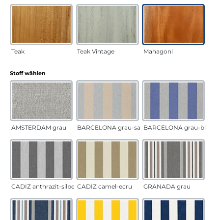
Teak
Teak Vintage
Mahagoni
auswählen
Stoff wählen
AMSTERDAM grau
BARCELONA grau-sand
BARCELONA grau-blau
CADÍZ anthrazit-silber
CADÍZ camel-ecru
GRANADA grau