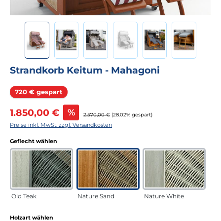
Strandkorb Keitum - Mahagoni
Rabatt
720 € gespart
Verkaufspreis:
1.850,00 €
%
Regulärer Preis:
2.570,00 €
(28.02% gespart)
Preise inkl. MwSt. zzgl. Versandkosten
auswählen
Geflecht wählen
Old Teak
Nature Sand
Nature White
auswählen
Holzart wählen