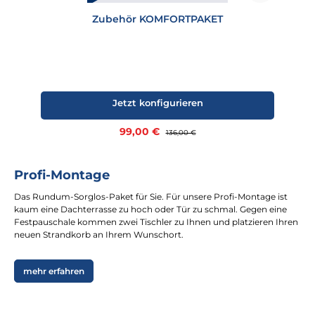
Zubehör KOMFORTPAKET
Jetzt konfigurieren
Verkaufspreis:
99,00 €
Regulärer Preis:
136,00 €
Profi-Montage
Das Rundum-Sorglos-Paket für Sie. Für unsere Profi-Montage ist
kaum eine Dachterrasse zu hoch oder Tür zu schmal. Gegen eine
Festpauschale kommen zwei Tischler zu Ihnen und platzieren Ihren
neuen Strandkorb an Ihrem Wunschort.
mehr erfahren