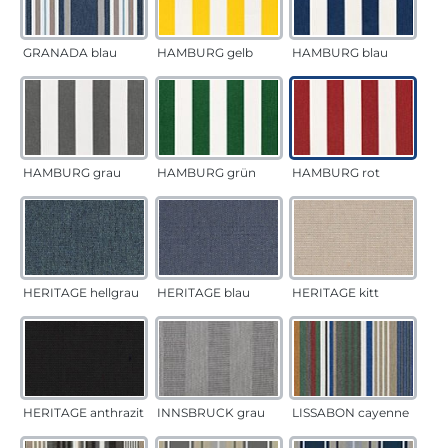
GRANADA blau
HAMBURG gelb
HAMBURG blau
HAMBURG grau
HAMBURG grün
HAMBURG rot
HERITAGE hellgrau
HERITAGE blau
HERITAGE kitt
HERITAGE anthrazit
INNSBRUCK grau
LISSABON cayenne