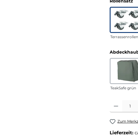
a
Rollensatz
Terrassenrolle
Abdeckhaub
TeakSafe grün
Produkt Anza
Zum Merkze
Lieferzeit:
c