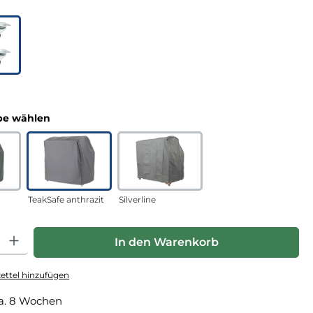
uswählen
n
auswählen
e wählen
TeakSafe anthrazit
Silverline
hl: Gib den gewünschten Wert ein oder benutze die Schaltfläche
In den Warenkorb
ttel hinzufügen
a. 8 Wochen