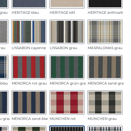
grau
HERITAGE blau
HERITAGE kitt
HERITAGE anthrazit
rau
LISSABON cayenne
LISSABON grau
MASPALOMAS grau
blau
MENORCA rot-grau
MENORCA grün-grau
MENORCA sand-grau
u-grau
MENORCA sand-blau
MÜNCHEN rot
MÜNCHEN grau