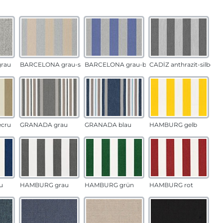
auswählen
n
rau
BARCELONA grau-sand
BARCELONA grau-blau
CADÍZ anthrazit-silber
ecru
GRANADA grau
GRANADA blau
HAMBURG gelb
u
HAMBURG grau
HAMBURG grün
HAMBURG rot