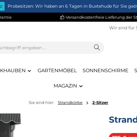
o
Probesitzen: Wir haben an 6 Tagen in Buxtehude für Sie geöf
rantie
Versandkostenfreie Lieferung der 
Wir sind für 
CKHAUBEN
GARTENMÖBEL
SONNENSCHIRME
MAGAZIN
Sie sind hier:
Strandkörbe
2-Sitzer
Stran