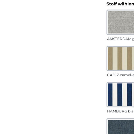
Stoff wähle
AMSTERDAM g
CADÍZ camel-
HAMBURG bla