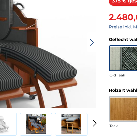
375 € ges
Verkaufsprei
2.480
Preise inkl. 
Geflecht wä
Old Teak
Holzart wäh
Teak