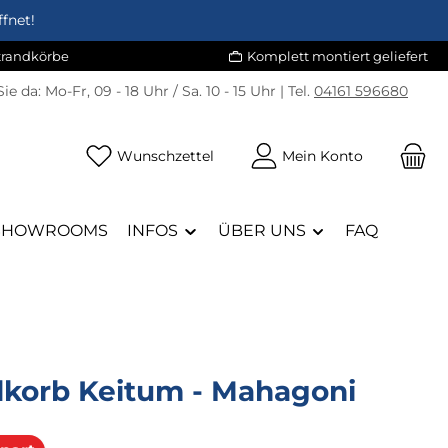
fnet!
Strandkörbe
Komplett montiert geliefert
Sie da:
Mo-Fr, 09 - 18 Uhr / Sa. 10 - 15 Uhr | Tel.
04161 596680
Du hast 0 Produkte auf dem Merk
Wunschzettel
Mein Konto
SHOWROOMS
INFOS
ÜBER UNS
FAQ
dkorb Keitum - Mahagoni