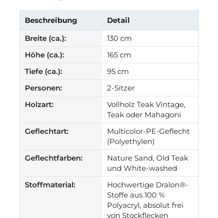
Beschreibung
Detail
Breite (ca.):
130 cm
Höhe (ca.):
165 cm
Tiefe (ca.):
95 cm
Personen:
2-Sitzer
Holzart:
Vollholz Teak Vintage,
Teak oder Mahagoni
Geflechtart:
Multicolor-PE-Geflecht
(Polyethylen)
Geflechtfarben:
Nature Sand, Old Teak
und White-washed
Stoffmaterial:
Hochwertige Dralon®-
Stoffe aus 100 %
Polyacryl, absolut frei
von Stockflecken