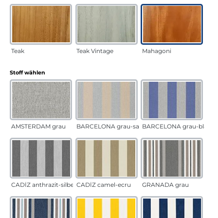
Teak
Teak Vintage
Mahagoni
auswählen
Stoff wählen
AMSTERDAM grau
BARCELONA grau-sand
BARCELONA grau-blau
CADÍZ anthrazit-silber
CADÍZ camel-ecru
GRANADA grau