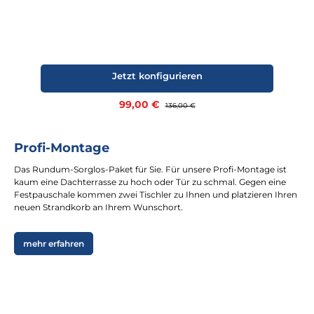
Jetzt konfigurieren
Verkaufspreis:
99,00 €
Regulärer Preis:
136,00 €
Profi-Montage
Das Rundum-Sorglos-Paket für Sie. Für unsere Profi-Montage ist
kaum eine Dachterrasse zu hoch oder Tür zu schmal. Gegen eine
Festpauschale kommen zwei Tischler zu Ihnen und platzieren Ihren
neuen Strandkorb an Ihrem Wunschort.
mehr erfahren