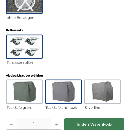
ohne Bullaugen
auswählen
Rollensatz
Terrassenrollen
auswählen
Abdeckhaube wählen
TeakSafe grün
TeakSafe anthrazit
Silverline
Produkt Anzahl: Gib den gewünschten Wert ein oder benutze die Schaltflächen
In den Warenkorb