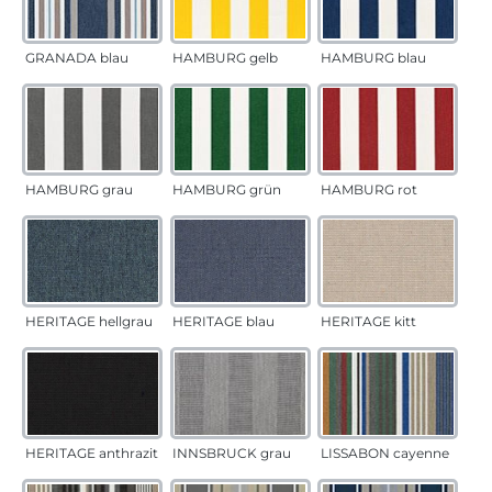
GRANADA blau
HAMBURG gelb
HAMBURG blau
HAMBURG grau
HAMBURG grün
HAMBURG rot
HERITAGE hellgrau
HERITAGE blau
HERITAGE kitt
HERITAGE anthrazit
INNSBRUCK grau
LISSABON cayenne