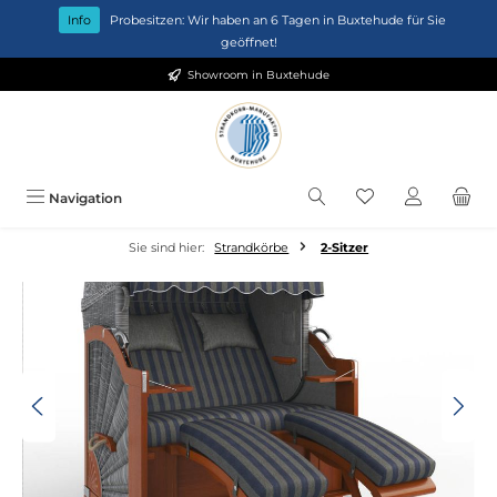
Zum Hauptinhalt springen
Info
Probesitzen: Wir haben an 6 Tagen in Buxtehude für Sie
geöffnet!
Showroom in Buxtehude
Du hast 0 Produkt
Navigation
Sie sind hier:
Strandkörbe
2-Sitzer
Bildergalerie überspringen