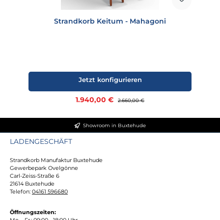
Strandkorb Keitum - Mahagoni
Jetzt konfigurieren
Verkaufspreis:
1.940,00 €
Regulärer Preis:
2.660,00 €
Showroom in Buxtehude
LADENGESCHÄFT
Strandkorb Manufaktur Buxtehude
Gewerbepark Ovelgönne
Carl-Zeiss-Straße 6
21614 Buxtehude
Telefon:
04161 596680
Öffnungszeiten:
Mo. - Fr.: 09:00 - 18:00 Uhr