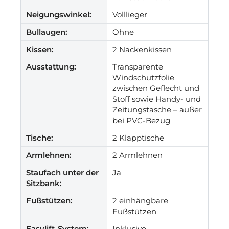
Neigungswinkel:
Volllieger
Bullaugen:
Ohne
Kissen:
2 Nackenkissen
Ausstattung:
Transparente
Windschutzfolie
zwischen Geflecht und
Stoff sowie Handy- und
Zeitungstasche – außer
bei PVC-Bezug
Tische:
2 Klapptische
Armlehnen:
2 Armlehnen
Staufach unter der
Ja
Sitzbank:
Fußstützen:
2 einhängbare
Fußstützen
Easylift-System:
Inklusive