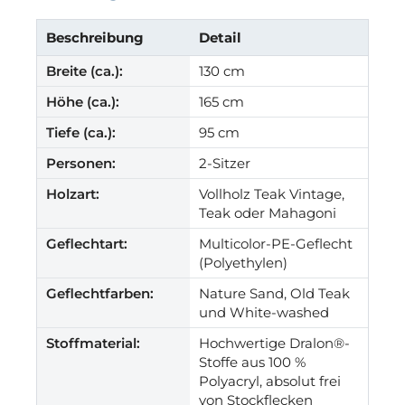
Beschreibung
Detail
Breite (ca.):
130 cm
Höhe (ca.):
165 cm
Tiefe (ca.):
95 cm
Personen:
2-Sitzer
Holzart:
Vollholz Teak Vintage,
Teak oder Mahagoni
Geflechtart:
Multicolor-PE-Geflecht
(Polyethylen)
Geflechtfarben:
Nature Sand, Old Teak
und White-washed
Stoffmaterial:
Hochwertige Dralon®-
Stoffe aus 100 %
Polyacryl, absolut frei
von Stockflecken