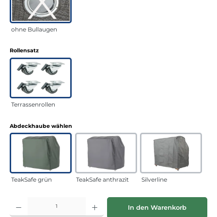
ohne Bullaugen
auswählen
Rollensatz
Terrassenrollen
auswählen
Abdeckhaube wählen
TeakSafe grün
TeakSafe anthrazit
Silverline
Produkt Anzahl: Gib den gewünschten Wert ein oder benutze die Schaltflächen
In den Warenkorb