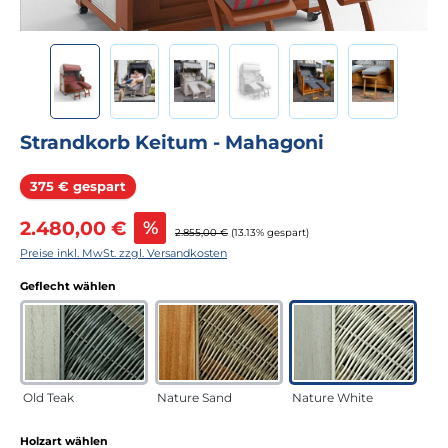
Strandkorb Keitum - Mahagoni
Rabatt
375 € gespart
Verkaufspreis:
2.480,00 €
%
Regulärer Preis:
2.855,00 €
(13.13% gespart)
Preise inkl. MwSt. zzgl. Versandkosten
auswählen
Geflecht wählen
Old Teak
Nature Sand
Nature White
auswählen
Holzart wählen