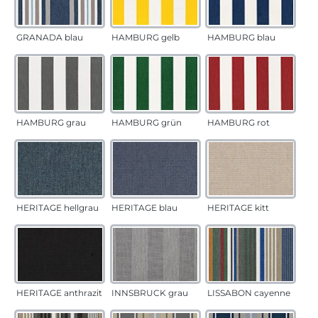
GRANADA blau
HAMBURG gelb
HAMBURG blau
HAMBURG grau
HAMBURG grün
HAMBURG rot
HERITAGE hellgrau
HERITAGE blau
HERITAGE kitt
HERITAGE anthrazit
INNSBRUCK grau
LISSABON cayenne