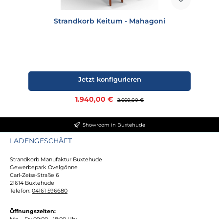
Strandkorb Keitum - Mahagoni
Jetzt konfigurieren
Verkaufspreis:
1.940,00 €
Regulärer Preis:
2.660,00 €
Showroom in Buxtehude
LADENGESCHÄFT
Strandkorb Manufaktur Buxtehude
Gewerbepark Ovelgönne
Carl-Zeiss-Straße 6
21614 Buxtehude
Telefon:
04161 596680
Öffnungszeiten:
Mo. - Fr.: 09:00 - 18:00 Uhr