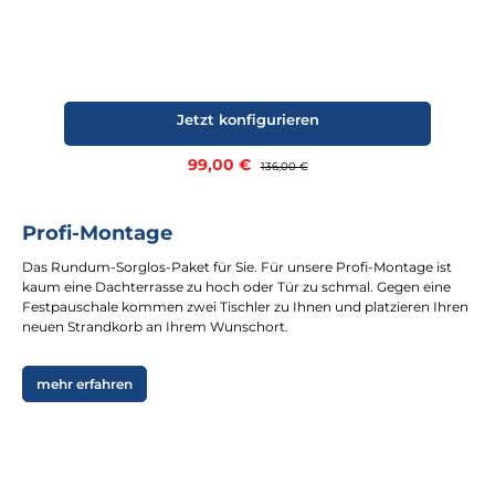
Jetzt konfigurieren
Verkaufspreis:
99,00 €
Regulärer Preis:
136,00 €
Profi-Montage
Das Rundum-Sorglos-Paket für Sie. Für unsere Profi-Montage ist
kaum eine Dachterrasse zu hoch oder Tür zu schmal. Gegen eine
Festpauschale kommen zwei Tischler zu Ihnen und platzieren Ihren
neuen Strandkorb an Ihrem Wunschort.
mehr erfahren