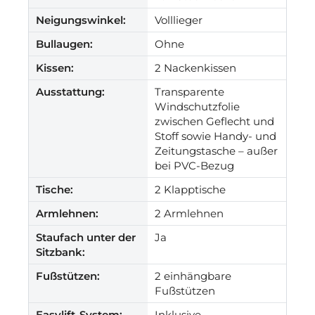
Neigungswinkel:
Volllieger
Bullaugen:
Ohne
Kissen:
2 Nackenkissen
Ausstattung:
Transparente
Windschutzfolie
zwischen Geflecht und
Stoff sowie Handy- und
Zeitungstasche – außer
bei PVC-Bezug
Tische:
2 Klapptische
Armlehnen:
2 Armlehnen
Staufach unter der
Ja
Sitzbank:
Fußstützen:
2 einhängbare
Fußstützen
Easylift-System:
Inklusive