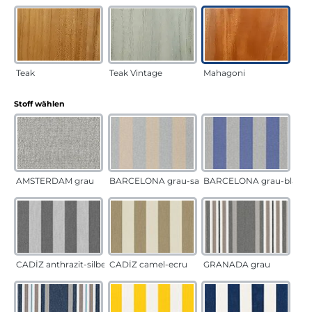
Teak
Teak Vintage
Mahagoni
auswählen
Stoff wählen
AMSTERDAM grau
BARCELONA grau-sand
BARCELONA grau-blau
CADÍZ anthrazit-silber
CADÍZ camel-ecru
GRANADA grau