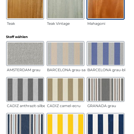
Teak
Teak Vintage
Mahagoni
auswählen
Stoff wählen
AMSTERDAM grau
BARCELONA grau-sand
BARCELONA grau-blau
CADÍZ anthrazit-silber
CADÍZ camel-ecru
GRANADA grau