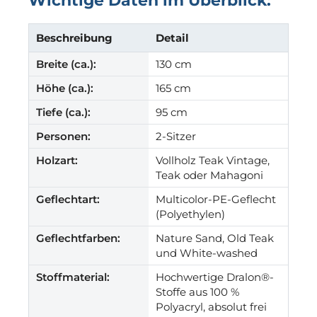
Wichtige Daten im Überblick:
Beschreibung
Detail
Breite (ca.):
130 cm
Höhe (ca.):
165 cm
Tiefe (ca.):
95 cm
Personen:
2-Sitzer
Holzart:
Vollholz Teak Vintage,
Teak oder Mahagoni
Geflechtart:
Multicolor-PE-Geflecht
(Polyethylen)
Geflechtfarben:
Nature Sand, Old Teak
und White-washed
Stoffmaterial:
Hochwertige Dralon®-
Stoffe aus 100 %
Polyacryl, absolut frei