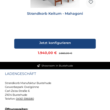
Strandkorb Keitum - Mahagoni
Jetzt konfigurieren
Verkaufspreis:
1.940,00 €
Regulärer Preis:
2.660,00 €
Showroom in Buxtehude
LADENGESCHÄFT
Strandkorb Manufaktur Buxtehude
Gewerbepark Ovelgönne
Carl-Zeiss-Straße 6
21614 Buxtehude
Telefon:
04161 596680
Öffnungszeiten: