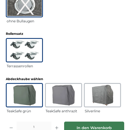
ohne Bullaugen
auswählen
Rollensatz
Terrassenrollen
auswählen
Abdeckhaube wählen
TeakSafe grün
TeakSafe anthrazit
Silverline
Produkt Anzahl: Gib den gewünschten Wert ein oder benutze die Schaltflächen
In den Warenkorb