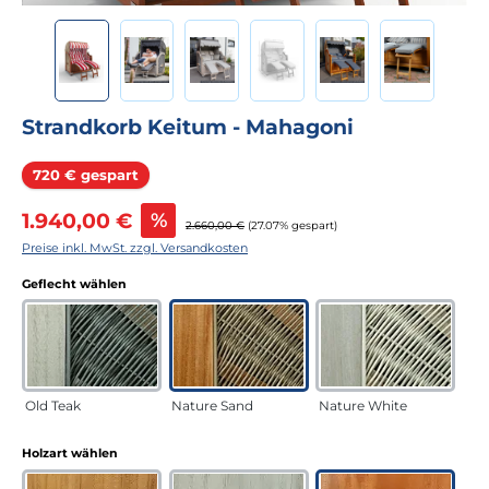
Strandkorb Keitum - Mahagoni
Rabatt
720 € gespart
Verkaufspreis:
1.940,00 €
%
Regulärer Preis:
2.660,00 €
(27.07% gespart)
Preise inkl. MwSt. zzgl. Versandkosten
auswählen
Geflecht wählen
Old Teak
Nature Sand
Nature White
auswählen
Holzart wählen