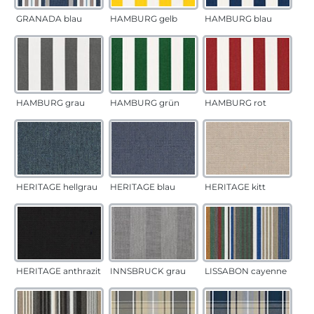
GRANADA blau
HAMBURG gelb
HAMBURG blau
HAMBURG grau
HAMBURG grün
HAMBURG rot
HERITAGE hellgrau
HERITAGE blau
HERITAGE kitt
HERITAGE anthrazit
INNSBRUCK grau
LISSABON cayenne