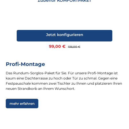
Zubehör KOMFORTPAKET
Jetzt konfigurieren
Verkaufspreis:
99,00 €
Regulärer Preis:
136,00 €
Profi-Montage
Das Rundum-Sorglos-Paket für Sie. Für unsere Profi-Montage ist
kaum eine Dachterrasse zu hoch oder Tür zu schmal. Gegen eine
Festpauschale kommen zwei Tischler zu Ihnen und platzieren Ihren
neuen Strandkorb an Ihrem Wunschort.
mehr erfahren