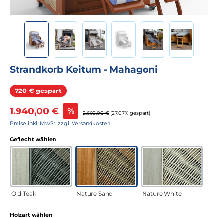
Strandkorb Keitum - Mahagoni
Rabatt
720 € gespart
Verkaufspreis:
1.940,00 €
%
Regulärer Preis:
2.660,00 €
(27.07% gespart)
Preise inkl. MwSt. zzgl. Versandkosten
auswählen
Geflecht wählen
Old Teak
Nature Sand
Nature White
auswählen
Holzart wählen