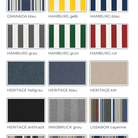
GRANADA blau
HAMBURG gelb
HAMBURG blau
HAMBURG grau
HAMBURG grün
HAMBURG rot
HERITAGE hellgrau
HERITAGE blau
HERITAGE kitt
HERITAGE anthrazit
INNSBRUCK grau
LISSABON cayenne