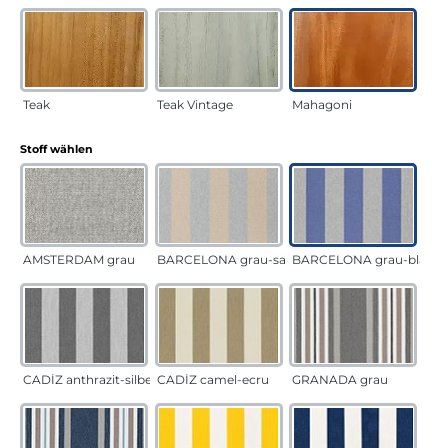
Teak
Teak Vintage
Mahagoni
auswählen
Stoff wählen
AMSTERDAM grau
BARCELONA grau-sand
BARCELONA grau-blau
CADÍZ anthrazit-silber
CADÍZ camel-ecru
GRANADA grau