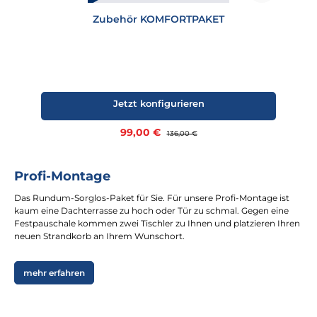
Zubehör KOMFORTPAKET
Jetzt konfigurieren
Verkaufspreis:
99,00 €
Regulärer Preis:
136,00 €
Profi-Montage
Das Rundum-Sorglos-Paket für Sie. Für unsere Profi-Montage ist
kaum eine Dachterrasse zu hoch oder Tür zu schmal. Gegen eine
Festpauschale kommen zwei Tischler zu Ihnen und platzieren Ihren
neuen Strandkorb an Ihrem Wunschort.
mehr erfahren