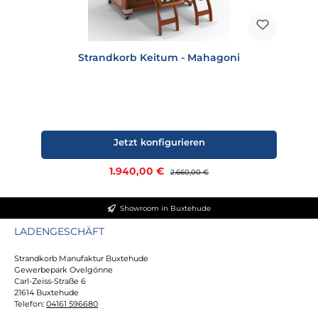
Strandkorb Keitum - Mahagoni
Jetzt konfigurieren
Verkaufspreis:
1.940,00 €
Regulärer Preis:
2.660,00 €
Showroom in Buxtehude
LADENGESCHÄFT
Strandkorb Manufaktur Buxtehude
Gewerbepark Ovelgönne
Carl-Zeiss-Straße 6
21614 Buxtehude
Telefon:
04161 596680