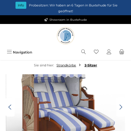
Zum Hauptinhalt springen
Info
Probesitzen: Wir haben an 6 Tagen in Buxtehude für Sie
geöffnet!
Showroom in Buxtehude
Du hast 0 Produkt
Navigation
Sie sind hier:
Strandkörbe
2-Sitzer
Bildergalerie überspringen