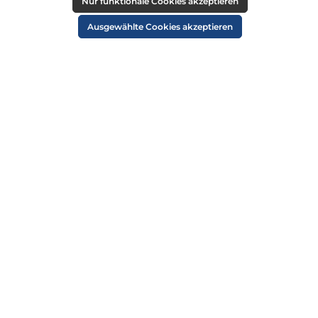
RECHTLICHES
Nur funktionale Cookies akzeptieren
Impressum
Ausgewählte Cookies akzeptieren
AGB
Datenschutz
Widerruf
Cookie-Einstellungen
ZAHLUNGSARTEN
VERSANDARTEN
SICHER EINKAUFEN
ÜBER UNS
NEWSLETTER
Alle Preise inkl. gesetzl. Mehrwertsteuer zzgl.
Versandkosten
und ggf.
Nachnahmegebühren, wenn nicht anders angegeben.
© 2026 Die Strandkorbprofis GmbH - Alle Rechte vorbehalten. Theme by
ThemeWare®