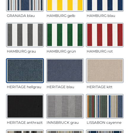
GRANADA blau
HAMBURG gelb
HAMBURG blau
HAMBURG grau
HAMBURG grün
HAMBURG rot
HERITAGE hellgrau
HERITAGE blau
HERITAGE kitt
HERITAGE anthrazit
INNSBRUCK grau
LISSABON cayenne