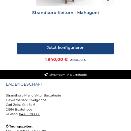
Strandkorb Keitum - Mahagoni
Jetzt konfigurieren
Verkaufspreis:
1.940,00 €
Regulärer Preis:
2.660,00 €
Showroom in Buxtehude
LADENGESCHÄFT
Strandkorb Manufaktur Buxtehude
Gewerbepark Ovelgönne
Carl-Zeiss-Straße 6
21614 Buxtehude
Telefon:
04161 596680
Öffnungszeiten:
Mo. - Fr.: 09:00 - 18:00 Uhr