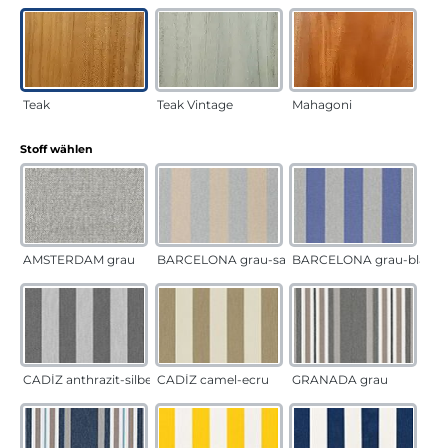
Teak
Teak Vintage
Mahagoni
auswählen
Stoff wählen
AMSTERDAM grau
BARCELONA grau-sand
BARCELONA grau-blau
CADÍZ anthrazit-silber
CADÍZ camel-ecru
GRANADA grau