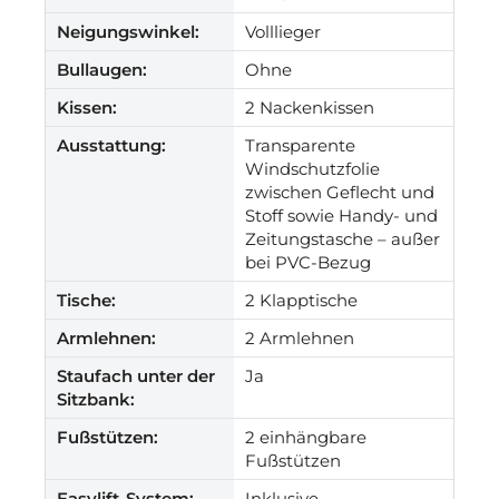
Neigungswinkel:
Volllieger
Bullaugen:
Ohne
Kissen:
2 Nackenkissen
Ausstattung:
Transparente
Windschutzfolie
zwischen Geflecht und
Stoff sowie Handy- und
Zeitungstasche – außer
bei PVC-Bezug
Tische:
2 Klapptische
Armlehnen:
2 Armlehnen
Staufach unter der
Ja
Sitzbank:
Fußstützen:
2 einhängbare
Fußstützen
Easylift-System:
Inklusive