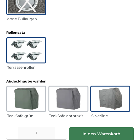
ohne Bullaugen
auswählen
Rollensatz
Terrassenrollen
auswählen
Abdeckhaube wählen
TeakSafe grün
TeakSafe anthrazit
Silverline
Produkt Anzahl: Gib den gewünschten Wert ein oder benutze die Schaltflächen
In den Warenkorb