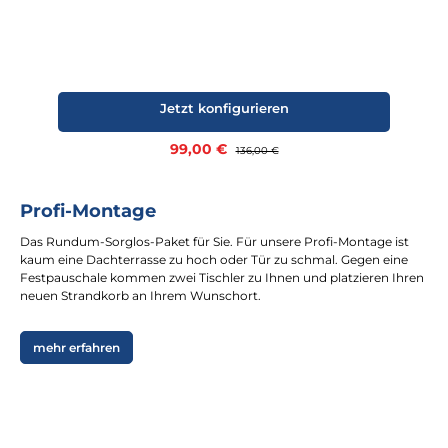
Jetzt konfigurieren
Verkaufspreis:
99,00 €
Regulärer Preis:
136,00 €
Profi-Montage
Das Rundum-Sorglos-Paket für Sie. Für unsere Profi-Montage ist
kaum eine Dachterrasse zu hoch oder Tür zu schmal. Gegen eine
Festpauschale kommen zwei Tischler zu Ihnen und platzieren Ihren
neuen Strandkorb an Ihrem Wunschort.
mehr erfahren