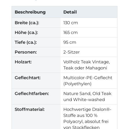
Beschreibung
Detail
Breite (ca.):
130 cm
Höhe (ca.):
165 cm
Tiefe (ca.):
95 cm
Personen:
2-Sitzer
Holzart:
Vollholz Teak Vintage,
Teak oder Mahagoni
Geflechtart:
Multicolor-PE-Geflecht
(Polyethylen)
Geflechtfarben:
Nature Sand, Old Teak
und White-washed
Stoffmaterial:
Hochwertige Dralon®-
Stoffe aus 100 %
Polyacryl, absolut frei
von Stockflecken