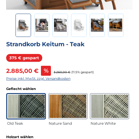
Strandkorb Keitum - Teak
Rabatt
375 € gespart
Verkaufspreis:
2.885,00 €
%
Regulärer Preis:
3.260,00 €
(11.5% gespart)
Preise inkl. MwSt. zzgl. Versandkosten
auswählen
Geflecht wählen
Old Teak
Nature Sand
Nature White
auswählen
Holzart wählen