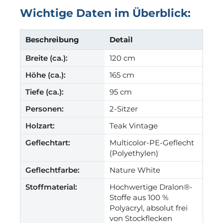
Wichtige Daten im Überblick:
Beschreibung
Detail
Breite (ca.):
120 cm
Höhe (ca.):
165 cm
Tiefe (ca.):
95 cm
Personen:
2-Sitzer
Holzart:
Teak Vintage
Geflechtart:
Multicolor-PE-Geflecht
(Polyethylen)
Geflechtfarbe:
Nature White
Stoffmaterial:
Hochwertige Dralon®-
Stoffe aus 100 %
Polyacryl, absolut frei
von Stockflecken