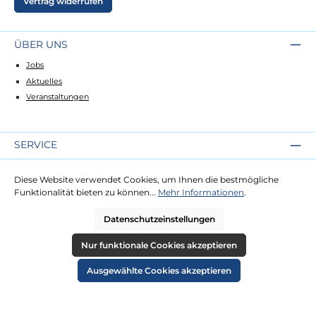
Vertrag widerrufen
ÜBER UNS
Jobs
Aktuelles
Veranstaltungen
SERVICE
Kontakt
Diese Website verwendet Cookies, um Ihnen die bestmögliche
Lieferung
Funktionalität bieten zu können...
Mehr Informationen
.
Zahlung
Datenschutzeinstellungen
RECHTLICHES
Nur funktionale Cookies akzeptieren
Impressum
Ausgewählte Cookies akzeptieren
AGB
Datenschutz
Widerruf