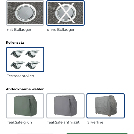
mit Bullaugen
ohne Bullaugen
auswählen
Rollensatz
Terrassenrollen
auswählen
Abdeckhaube wählen
TeakSafe grün
TeakSafe anthrazit
Silverline