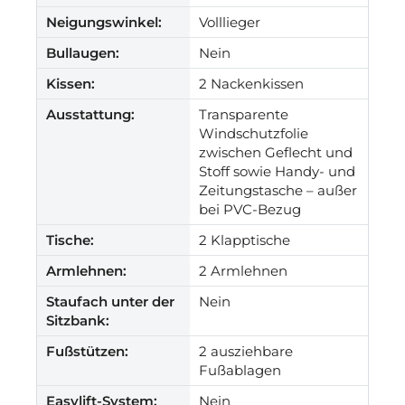
Neigungswinkel:
Volllieger
Bullaugen:
Nein
Kissen:
2 Nackenkissen
Ausstattung:
Transparente
Windschutzfolie
zwischen Geflecht und
Stoff sowie Handy- und
Zeitungstasche – außer
bei PVC-Bezug
Tische:
2 Klapptische
Armlehnen:
2 Armlehnen
Staufach unter der
Nein
Sitzbank:
Fußstützen:
2 ausziehbare
Fußablagen
Easylift-System:
Nein