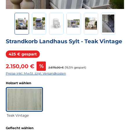
Strandkorb Landhaus Sylt - Teak Vintage
Rabatt
425 € gespart
Verkaufspreis:
2.150,00 €
%
Regulärer Preis:
2.575,00 €
(16.5% gespart)
Preise inkl. MwSt. zzgl. Versandkosten
auswählen
Holzart wählen
Teak Vintage
auswählen
Geflecht wählen