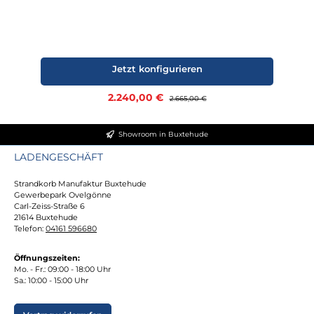
Jetzt konfigurieren
Verkaufspreis:
2.240,00 €
Regulärer Preis:
2.665,00 €
Showroom in Buxtehude
LADENGESCHÄFT
Strandkorb Manufaktur Buxtehude
Gewerbepark Ovelgönne
Carl-Zeiss-Straße 6
21614 Buxtehude
Telefon:
04161 596680
Öffnungszeiten:
Mo. - Fr.: 09:00 - 18:00 Uhr
Sa.: 10:00 - 15:00 Uhr