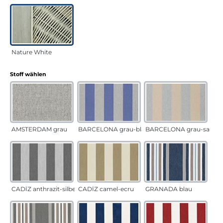
Nature White
auswählen
Stoff wählen
AMSTERDAM grau
BARCELONA grau-blau
BARCELONA grau-sand
CADÍZ anthrazit-silber
CADÍZ camel-ecru
GRANADA blau