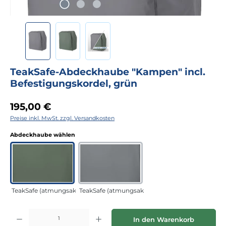
TeakSafe-Abdeckhaube "Kampen" incl.
Befestigungskordel, grün
Regulärer Preis:
195,00 €
Preise inkl. MwSt. zzgl. Versandkosten
auswählen
Abdeckhaube wählen
TeakSafe (atmungsaktiv) grün
TeakSafe (atmungsaktiv) anthrazit
Produkt Anzahl: Gib den gewünschten Wert ein oder benutze die Schaltflächen
In den Warenkorb