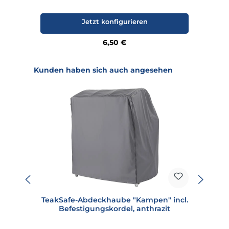
Jetzt konfigurieren
Regulärer Preis:
6,50 €
Produktgalerie überspringen
Kunden haben sich auch angesehen
TeakSafe-Abdeckhaube "Kampen" incl.
S
Befestigungskordel, anthrazit