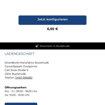
Jetzt konfigurieren
Regulärer Preis:
6,50 €
Showroom in Buxtehude
LADENGESCHÄFT
Strandkorb Manufaktur Buxtehude
Gewerbepark Ovelgönne
Carl-Zeiss-Straße 6
21614 Buxtehude
Telefon:
04161 596680
Öffnungszeiten:
Mo. - Fr.: 09:00 - 18:00 Uhr
Sa.: 10:00 - 15:00 Uhr