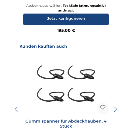
Abdeckhaube wählen:
TeakSafe (atmungsaktiv)
anthrazit
Jetzt konfigurieren
Regulärer Preis:
195,00 €
Produktgalerie überspringen
Kunden kauften auch
Gummispanner für Abdeckhauben, 4
Stück