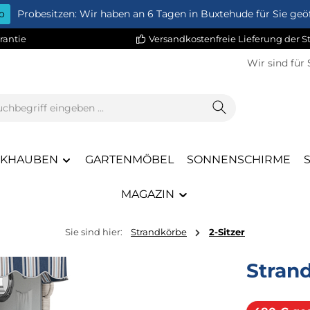
o
Probesitzen: Wir haben an 6 Tagen in Buxtehude für Sie geöf
rantie
Versandkostenfreie Lieferung der 
Wir sind für 
CKHAUBEN
GARTENMÖBEL
SONNENSCHIRME
MAGAZIN
Sie sind hier:
Strandkörbe
2-Sitzer
Stran