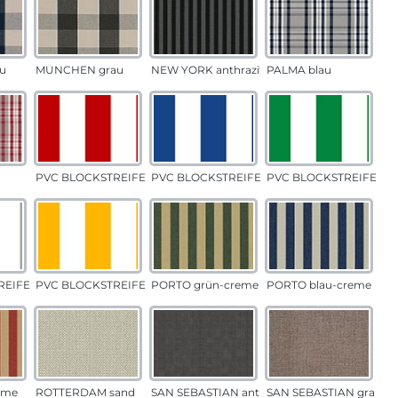
u
MÜNCHEN grau
NEW YORK anthrazit
PALMA blau
PVC BLOCKSTREIFEN rot
PVC BLOCKSTREIFEN blau
PVC BLOCKSTREIFEN g
EIFEN grau
PVC BLOCKSTREIFEN gelb
PORTO grün-creme
PORTO blau-creme
eme
ROTTERDAM sand
SAN SEBASTIAN anthrazit
SAN SEBASTIAN grau-s