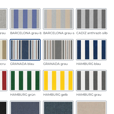
auswählen
n
rau
BARCELONA grau-blau
BARCELONA grau-sand
CADÍZ anthrazit-silber
ecru
GRANADA blau
GRANADA grau
HAMBURG blau
HAMBURG grün
HAMBURG gelb
HAMBURG grau