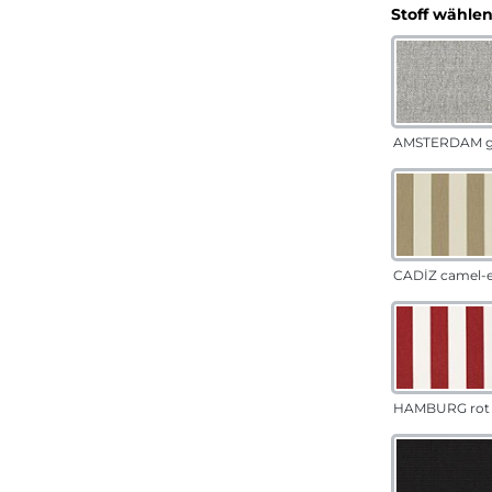
Stoff wähle
AMSTERDAM g
CADÍZ camel-
HAMBURG rot