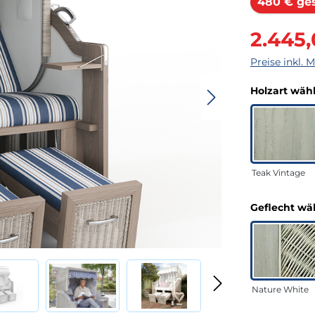
480 € ge
Verkaufsprei
2.445
Preise inkl. 
Holzart wäh
Teak Vintage
Geflecht wä
Nature White