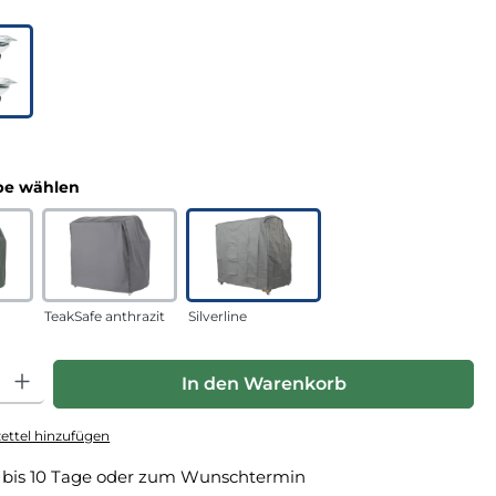
uswählen
n
auswählen
e wählen
TeakSafe anthrazit
Silverline
hl: Gib den gewünschten Wert ein oder benutze die Schaltfläche
In den Warenkorb
ttel hinzufügen
 bis 10 Tage oder zum Wunschtermin