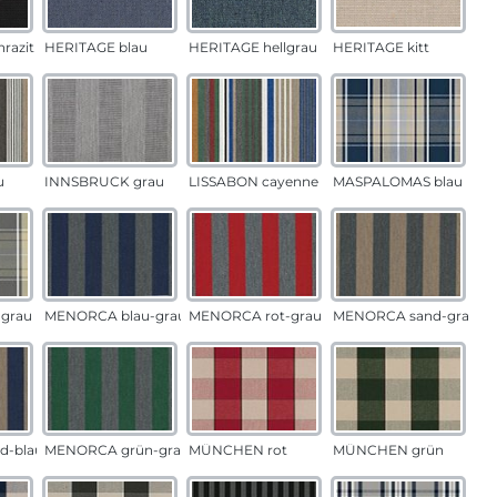
razit
HERITAGE blau
HERITAGE hellgrau
HERITAGE kitt
u
INNSBRUCK grau
LISSABON cayenne
MASPALOMAS blau
grau
MENORCA blau-grau
MENORCA rot-grau
MENORCA sand-grau
d-blau
MENORCA grün-grau
MÜNCHEN rot
MÜNCHEN grün