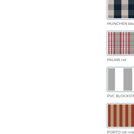
MÜNCHEN bla
PALMA rot
PVC BLOCKSTR
PORTO rot-cr