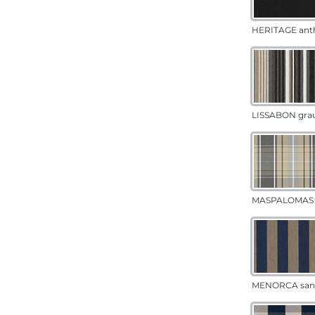
HERITAGE anth
LISSABON gra
MASPALOMAS 
MENORCA san