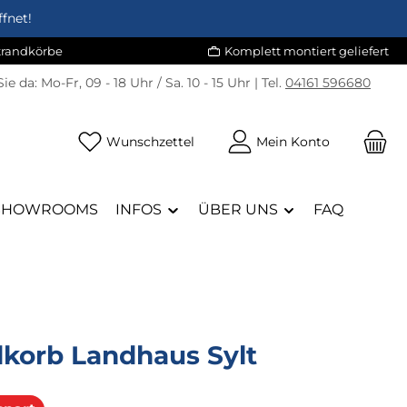
fnet!
Strandkörbe
Komplett montiert geliefert
Sie da:
Mo-Fr, 09 - 18 Uhr / Sa. 10 - 15 Uhr | Tel.
04161 596680
Du hast 0 Produkte auf dem Merk
Wunschzettel
Mein Konto
SHOWROOMS
INFOS
ÜBER UNS
FAQ
dkorb Landhaus Sylt