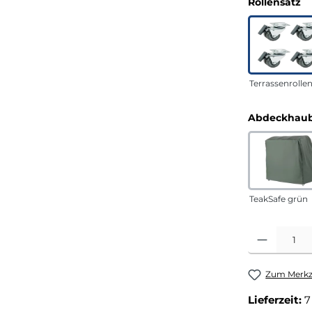
a
Rollensatz
Terrassenrolle
Abdeckhaub
TeakSafe grün
Produkt Anza
Zum Merkze
Lieferzeit:
7