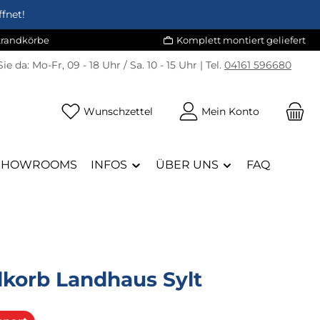
fnet!
Strandkörbe
Komplett montiert geliefert
Sie da:
Mo-Fr, 09 - 18 Uhr / Sa. 10 - 15 Uhr | Tel.
04161 596680
Du hast 0 Produkte auf dem Merk
Wunschzettel
Mein Konto
SHOWROOMS
INFOS
ÜBER UNS
FAQ
dkorb Landhaus Sylt