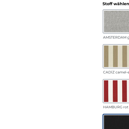
Stoff wähle
AMSTERDAM g
CADÍZ camel-
HAMBURG rot