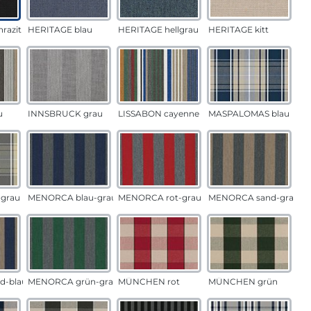
razit
HERITAGE blau
HERITAGE hellgrau
HERITAGE kitt
u
INNSBRUCK grau
LISSABON cayenne
MASPALOMAS blau
grau
MENORCA blau-grau
MENORCA rot-grau
MENORCA sand-grau
d-blau
MENORCA grün-grau
MÜNCHEN rot
MÜNCHEN grün