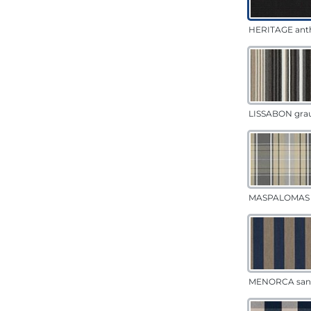
HERITAGE anth
LISSABON gra
MASPALOMAS 
MENORCA san