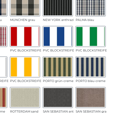
u
MÜNCHEN grau
NEW YORK anthrazit
PALMA blau
PVC BLOCKSTREIFEN rot
PVC BLOCKSTREIFEN blau
PVC BLOCKSTREIFEN g
EIFEN grau
PVC BLOCKSTREIFEN gelb
PORTO grün-creme
PORTO blau-creme
eme
ROTTERDAM sand
SAN SEBASTIAN anthrazit
SAN SEBASTIAN grau-s