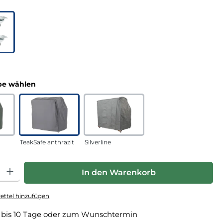
uswählen
n
auswählen
e wählen
TeakSafe anthrazit
Silverline
hl: Gib den gewünschten Wert ein oder benutze die Schaltfläche
In den Warenkorb
ttel hinzufügen
 bis 10 Tage oder zum Wunschtermin