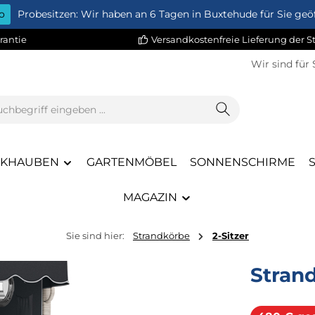
o
Probesitzen: Wir haben an 6 Tagen in Buxtehude für Sie geöf
rantie
Versandkostenfreie Lieferung der 
Wir sind für 
CKHAUBEN
GARTENMÖBEL
SONNENSCHIRME
MAGAZIN
Sie sind hier:
Strandkörbe
2-Sitzer
Stran