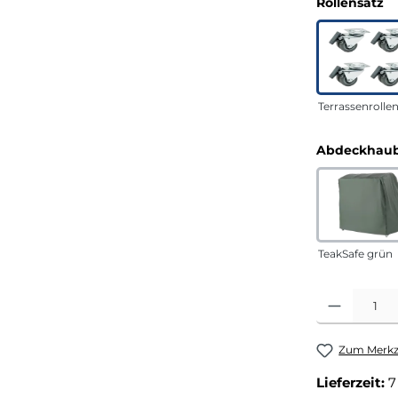
a
Rollensatz
Terrassenrolle
Abdeckhaub
TeakSafe grün
Produkt Anza
Zum Merkze
Lieferzeit:
7