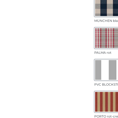
MÜNCHEN bla
PALMA rot
PVC BLOCKSTR
PORTO rot-cr